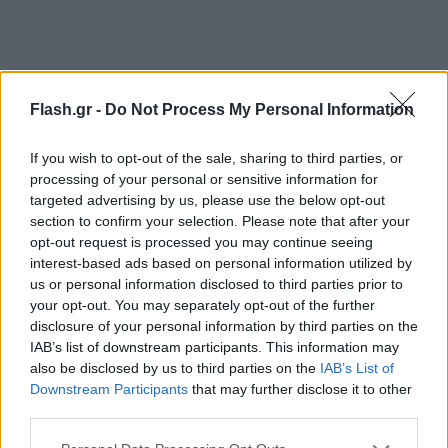
Σε κάθε περίπτωση, οι διαγωνισμοί είναι
Flash.gr -
Do Not Process My Personal Information
δομημένοι με τέτοιο τρόπο ώστε να δίνεται η
ευκαιρία στα επενδυτικά σχήματα και αποκτήσουν
If you wish to opt-out of the sale, sharing to third parties, or
και τα δύο περιουσικά στοιχεία. Την ερχόμενη
processing of your personal or sensitive information for
targeted advertising by us, please use the below opt-out
εβδομάδα αναμένεται να αποσφραγιστούν τα
section to confirm your selection. Please note that after your
νομιμοποιητικά έγγραφα και οι τεχνικές
opt-out request is processed you may continue seeing
προσφορές των δύο υποψηφίων και για τους δύο
interest-based ads based on personal information utilized by
διαγωνισμούς και λίγες μέρες αργότερα οι
us or personal information disclosed to third parties prior to
your opt-out. You may separately opt-out of the further
δεσμευτικές οικονομικές τους προσφορές. Εάν η
disclosure of your personal information by third parties on the
σύμπραξη της ΓΕΚ ΤΕΡΝΑ με την AD Holdings AG
IAB’s list of downstream participants. This information may
δεν έχει ήδη την υψηλότερη οικονομική προσφορά
also be disclosed by us to third parties on the
IAB’s List of
Downstream Participants
that may further disclose it to other
για τα μεταλλεία, θα έχει την ευκαιρία του "shoot
third parties.
out", θα μπορεί δηλαδή να πάει σε δεύτερο γύρο με
Please note that this website/app uses one or more Google