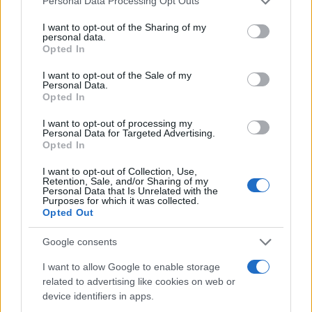
άλλο διεκδικητεί προκειμένου να πλειοδοτήσει.
Personal Data Processing Opt Outs
services and may gather and store information including but
not limited to your visit or usage behaviour. You may click to
I want to opt-out of the Sharing of my
personal data.
Στη νέα ιδιοκτησία θα δοθεί το χρονικό περιθώριο
grant or deny consent to Google and its third-party tags to
Opted In
use your data for below specified purposes in below Google
πέντε έτων προκειμένου να εκσυγχρονίσει και να
consent section.
I want to opt-out of the Sale of my
συμμορφώσει με τους περιβαλλοντικούς
Personal Data.
κανονισμούς τη ΛΑΡΚΟ, με πηγές της αγοράς να
Opted In
τοποθετούν το ύψος των απαιτούμενων
I want to opt-out of processing my
Personal Data for Targeted Advertising.
επενδύσεων για τον εκσυγχρονισμό της
Opted In
μεταλλουργίας άνω των 200-300 εκατ. ευρώ.
I want to opt-out of Collection, Use,
Retention, Sale, and/or Sharing of my
Personal Data that Is Unrelated with the
Purposes for which it was collected.
Opted Out
Google consents
I want to allow Google to enable storage
related to advertising like cookies on web or
device identifiers in apps.