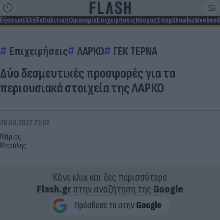
ιδήσεων
Ελλάδα
Πολιτική
Οικονομία
Επιχειρήσεις
Κόσμος
Σπορ
Showbiz
Weekend
Επιχειρήσεις
ΛΑΡΚΟ
ΓΕΚ ΤΕΡΝΑ
Δύο δεσμευτικές προσφορές για τα
περιουσιακά στοιχεία της ΛΑΡΚΟ
26.08.2022 23:02
Μάριος
Μπούλης
Κάνε κλικ και δες περισσότερο
Flash.gr
στην αναζήτηση της
Google