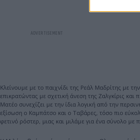
Κλείνουμε με το παιχνίδι της Ρεάλ Μαδρίτης με τη
επικρατώντας με σχετική άνεση της Ζαλγκίρις και
Ματέο συνεχίζει με την ίδια λογική από την περσι
εξίσωση ο Καμπάτσο και ο Ταβάρες, τόσο πιο εύκολα
φετινό ρόστερ, μιας και μιλάμε για ένα σύνολο με 