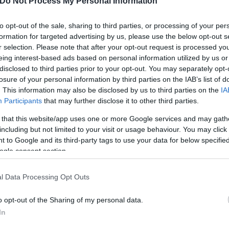
2,8 πόντους. Ο Ολυμπιακός δεν έχει πάρει προς ώρ
Do Not Process My Personal Information
 Γουίλιαμς Γκος) δεν βοηθούν για να βρεθούν η χημε
to opt-out of the sale, sharing to third parties, or processing of your per
αίος θα είναι διαθέσιμος για τον αποψινό αγώνα και
formation for targeted advertising by us, please use the below opt-out s
r selection. Please note that after your opt-out request is processed y
eing interest-based ads based on personal information utilized by us or
disclosed to third parties prior to your opt-out. You may separately opt-
losure of your personal information by third parties on the IAB’s list of
. This information may also be disclosed by us to third parties on the
IA
Participants
that may further disclose it to other third parties.
 that this website/app uses one or more Google services and may gath
including but not limited to your visit or usage behaviour. You may click 
 to Google and its third-party tags to use your data for below specifi
ogle consent section.
l Data Processing Opt Outs
o opt-out of the Sharing of my personal data.
In
ος, αυτή τη φορά από την Μπαρτσελόνα, στον πρώτο