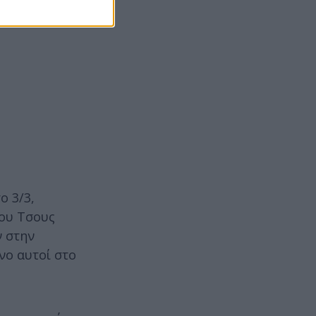
ο 3/3,
του Τσους
ν στην
νο αυτοί στο