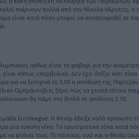
ς η κακή επιθετική λειτουργία των Πειραιωτών, έφ
Ιταλοί παίρνουν πολλά από τον Νίκολα Μίροτιτς, ο 
τημα είναι κατά πόσο μπορεί να ανταποκριθεί σε πα
λ.
λυμπιακός ορθώς είναι το φαβορί για την αναμέτρη
 είναι κάπως υπερβολικό. Δεν έχει δείξει κάτι τόσο
α για να ξεπερνά το 3,00 η απόδοση της Παρτιζάν
έλικο Ομπράντοβιτς ξέρει πώς να χτυπά τέτοια παι
ρόλευκων» θα πάμε στο διπλό σε απόδοση 3,10.
ι ομάδα Euroleague. Η Φενέρ έδειξε καλό πρόσωπο τη
μα μία εύκολη νίκη. Το ερωτηματικό είναι κατά πό
ε να φτάνει τους 75 πόντους, ενώ και η Φενέρ ίσω