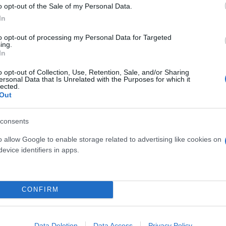
 του Ζέλικο Ομπράντοβιτς είναι η έλλειψη ρυθμού 
o opt-out of the Sale of my Personal Data.
οροποιήσεων του ρόστερ της. Κόντρα στους Καταλαν
In
διαφορά του β’ ημίχρονο δεν καλύφθηκε.
to opt-out of processing my Personal Data for Targeted
ing.
In
αλγκίρις, με τους γηπεδούχους να γνωρίζουν την δ
o opt-out of Collection, Use, Retention, Sale, and/or Sharing
βλημα εκτέλεσης. Το 33,3% είναι περισσότερο εικον
ersonal Data that Is Unrelated with the Purposes for which it
lected.
άν Πεναρόγια, με τον Χάουαρντ που είναι ο εκτελε
Out
αιχνίδι της ομάδας στηρίζεται στα τρίποντα, τα σου
consents
o allow Google to enable storage related to advertising like cookies on
 και προσπαθούσε να μείνει κοντά στο σκορ. Η δια
evice identifiers in apps.
οια που δεν μπορούσε να διεκδικήσει κάτι παραπάν
ν ομάδα του σε σχέση με πέρυσι. Ένα αρκετά μαχητ
δικεί τα παιχνίδια.
CONFIRM
Data Deletion
Data Access
Privacy Policy