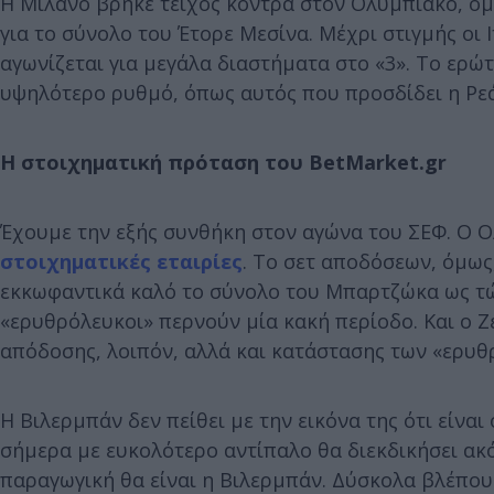
Η Μιλάνο βρήκε τείχος κόντρα στον Ολυμπιακό, όμω
για το σύνολο του Έτορε Μεσίνα. Μέχρι στιγμής οι 
αγωνίζεται για μεγάλα διαστήματα στο «3». Το ερώ
υψηλότερο ρυθμό, όπως αυτός που προσδίδει η Ρεά
Η στοιχηματική πρόταση του BetMarket.gr
Έχουμε την εξής συνθήκη στον αγώνα του ΣΕΦ. Ο Ο
στοιχηματικές εταιρίες
. Το σετ αποδόσεων, όμως,
εκκωφαντικά καλό το σύνολο του Μπαρτζώκα ως τώρ
«ερυθρόλευκοι» περνούν μία κακή περίοδο. Και ο Ζ
απόδοσης, λοιπόν, αλλά και κατάστασης των «ερυθ
Η Βιλερμπάν δεν πείθει με την εικόνα της ότι είνα
σήμερα με ευκολότερο αντίπαλο θα διεκδικήσει ακό
παραγωγική θα είναι η Βιλερμπάν. Δύσκολα βλέπουμ