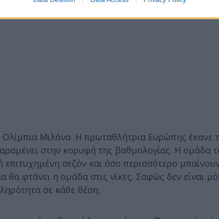
ν Ολίμπια Μιλάνο. Η πρωταθλήτρια Ευρώπης έκανε τ
 παραμένει στην κορυφή της βαθμολογίας. Η ομάδα 
νή επιτυχημένη σεζόν και όσο περισσότερο μπαίνου
 θα φτάνει η ομάδα στις νίκες. Σαφώς δεν είναι μό
πληρότητα σε κάθε θέση.