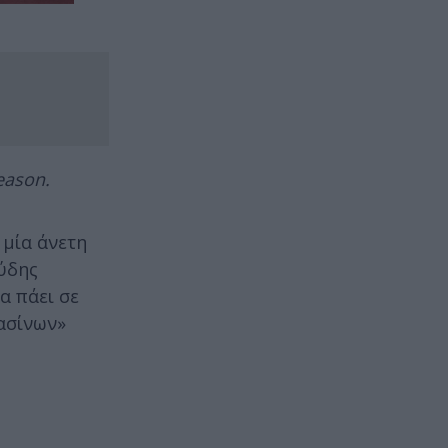
eason.
 μία άνετη
ύδης
α πάει σε
ρασίνων»