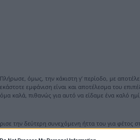
Πλήρωσε, όμως, την κάκιστη γ’ περίοδο, με αποτέλ
η εκάστοτε εμφάνιση είναι και αποτέλεσμα του επιπ
κόμα καλά, πιθανώς για αυτό να είδαμε ένα καλό ημ
ρισε την δεύτερη συνεχόμενη ήττα του για φέτος σ
υκοι» έμειναν πολύ χαμηλά στο σκορ. Τελείωσαν το