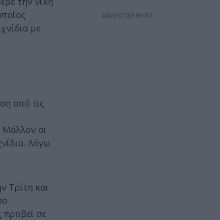
ερε την νίκη
οποίος
ιχνίδια με
ση από τις
. Μάλλον οι
χνίδια. Λόγω
ν Τρίτη και
σο
ς προβεί σε