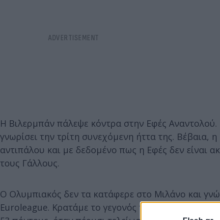
Η Βιλερμπάν πάλεψε κόντρα στην Εφές Αναντολού. 
γνωρίσει την τρίτη συνεχόμενη ήττα της. Βέβαια, 
αντιπάλου και με δεδομένο πως η Εφές δεν είναι α
τους Γάλλους.
Ο Ολυμπιακός δεν τα κατάφερε στο Μιλάνο και γνώ
Euroleague. Κρατάμε το γεγονός πως οι «ερυθρόλε