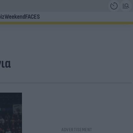
iz
Weekend
FACES
νια