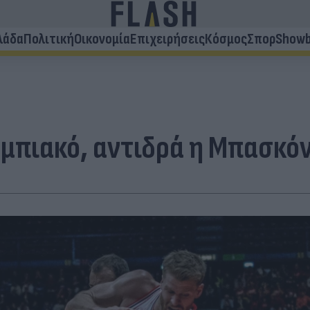
λάδα
Πολιτική
Οικονομία
Επιχειρήσεις
Κόσμος
Σπορ
Showb
υμπιακό, αντιδρά η Μπασκό