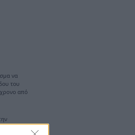
εσμα να
έδου του
ίχρονο από
την
ν αγώνα με