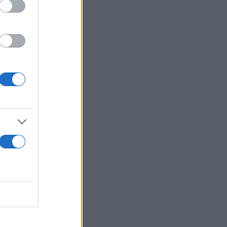
στο παιχνίδι
ούς πάλεψε
εύτερη εντός
ικό λόγω των
στής της
τ θα έρθουν,
φορά
ω. Ο Κάζις
ικό σύνολο