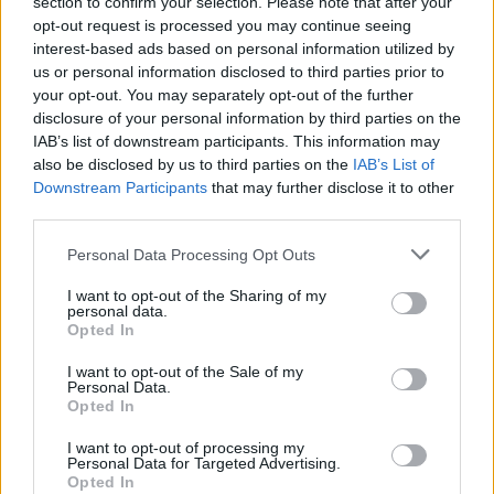
section to confirm your selection. Please note that after your
opt-out request is processed you may continue seeing
interest-based ads based on personal information utilized by
us or personal information disclosed to third parties prior to
your opt-out. You may separately opt-out of the further
disclosure of your personal information by third parties on the
IAB’s list of downstream participants. This information may
also be disclosed by us to third parties on the
IAB’s List of
Downstream Participants
that may further disclose it to other
third parties.
Please note that this website/app uses one or more Google
Personal Data Processing Opt Outs
services and may gather and store information including but
Ο ίδιος τόνισε ότι η ανάπτυξη του δικτύου efood
not limited to your visit or usage behaviour. You may click to
I want to opt-out of the Sharing of my
personal data.
local θα κινηθεί παράλληλα προς το δίκτυο
grant or deny consent to Google and its third-party tags to
Opted In
convenience stores με την επωνυμία Kiosky's.
use your data for below specified purposes in below Google
consent section.
Όπως σημείωσε, οι δύο επιχειρήσεις δεν είναι
I want to opt-out of the Sale of my
Personal Data.
ανταγωνιστικές μεταξύ τους, καθώς καθεμία έχει
Opted In
το δικό της χαρακτήρα. Ωστόσο δεν απέκλεισε να
I want to opt-out of processing my
υπάρξουν στο μέλλον συνέργειες μεταξύ των δύο
Personal Data for Targeted Advertising.
Opted In