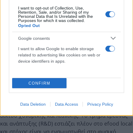
αλυσίδων.
I want to opt-out of Collection, Use,
Retention, Sale, and/or Sharing of my
Personal Data that Is Unrelated with the
Σημειώνεται ότι βασική αναφορά των
Purposes for which it was collected.
καταστημάτων efood local, είναι η γειτονιά. Το
Opted Out
concept έχει μεγαλύτερη έμφαση στο φαγητό, με
Google consents
βασικά στοιχεία του καταστήματος την γωνιά του
καφέ και τη ζεστή γωνιά, ενώ ενσωματώνει μεγάλη
I want to allow Google to enable storage
related to advertising like cookies on web or
κάβα, καπνικά και είδη mini market, με
device identifiers in apps.
κωδικολόγιο κυρίως γύρω από το φαγητό και τα
snack.
CONFIRM
Η efood, σύμφωνα με όσα ανέφερε ο κ. Τάκας, τα
τελευταία χρόνια εξελίχθηκε από μια πλατφόρμα
Data Deletion
Data Access
Privacy Policy
παραγγελιοληψίας σε on line σούπερ μάρκετ με
δίκτυο χονδρικής και λιανικής. Το τμήμα έρευνας
και ανάπτυξης (R&D) εστιάζει πλέον στο efood local
και στόχος είναι να ενσωματωθεί στο φυσικό