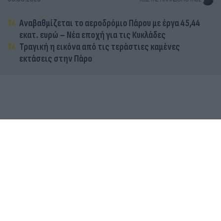
Αναβαθμίζεται το αεροδρόμιο Πάρου με έργα 45,44
εκατ. ευρώ – Νέα εποχή για τις Κυκλάδες
Τραγική η εικόνα από τις τεράστιες καμένες
εκτάσεις στην Πάρο