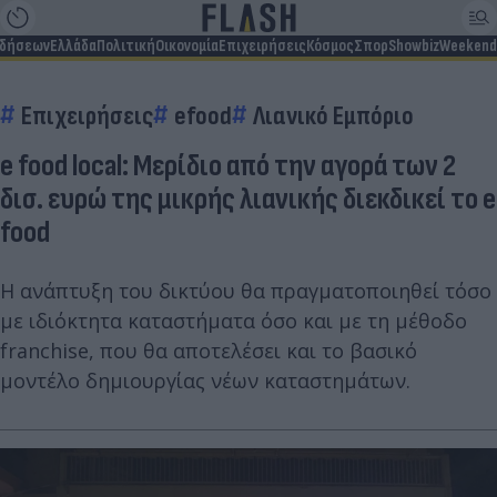
ιδήσεων
Ελλάδα
Πολιτική
Οικονομία
Επιχειρήσεις
Κόσμος
Σπορ
Showbiz
Weekend
Επιχειρήσεις
efood
Λιανικό Εμπόριο
e food local: Μερίδιο από την αγορά των 2
δισ. ευρώ της μικρής λιανικής διεκδικεί το e
food
Η ανάπτυξη του δικτύου θα πραγματοποιηθεί τόσο
με ιδιόκτητα καταστήματα όσο και με τη μέθοδο
franchise, που θα αποτελέσει και το βασικό
μοντέλο δημιουργίας νέων καταστημάτων.