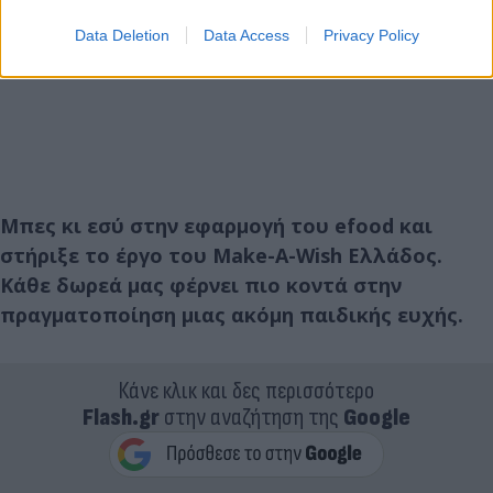
Data Deletion
Data Access
Privacy Policy
Μπες κι εσύ στην εφαρμογή του efood και
στήριξε το έργο του Make-A-Wish Ελλάδος.
Κάθε δωρεά μας φέρνει πιο κοντά στην
πραγματοποίηση μιας ακόμη παιδικής ευχής.
Κάνε κλικ και δες περισσότερο
Flash.gr
στην αναζήτηση της
Google