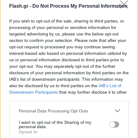
Flash.gr -
Do Not Process My Personal Information
δύναμη τόσο στα παιδιά όσο και στις οικογένειές
τους. Γιατί μια ευχή αποτελεί
αναπόσπαστο
If you wish to opt-out of the sale, sharing to third parties, or
μέρος του θεραπευτικού ταξιδιού,
δίνοντας
processing of your personal or sensitive information for
δύναμη στο παιδί, ελπίδα στην οικογένεια και
targeted advertising by us, please use the below opt-out
κινητοποιώντας ολόκληρη την κοινωνία. Από το
section to confirm your selection. Please note that after your
opt-out request is processed you may continue seeing
1980 μέχρι σήμερα, έχουν εκπληρωθεί
interest-based ads based on personal information utilized by
περισσότερες από
550.000 ευχές παγκοσμίως
, ενώ
us or personal information disclosed to third parties prior to
στην Ελλάδα, από το 1996, έχουν δοθεί «φτερά
your opt-out. You may separately opt-out of the further
disclosure of your personal information by third parties on the
ελπίδας» σε πάνω από
4.000 παιδιά
.
IAB’s list of downstream participants. This information may
also be disclosed by us to third parties on the
IAB’s List of
Με αυτή τη συνεργασία, το efood συνεχίζει να
Downstream Participants
that may further disclose it to other
third parties.
υλοποιεί τη δέσμευσή του για ουσιαστική
κοινωνική προσφορά, ενδυναμώνοντας την
Please note that this website/app uses one or more Google
Personal Data Processing Opt Outs
services and may gather and store information including but
κοινότητα μέσα από πράξεις αγάπης και
not limited to your visit or usage behaviour. You may click to
I want to opt-out of the Sharing of my
αλληλεγγύης.
personal data.
grant or deny consent to Google and its third-party tags to
Opted In
use your data for below specified purposes in below Google