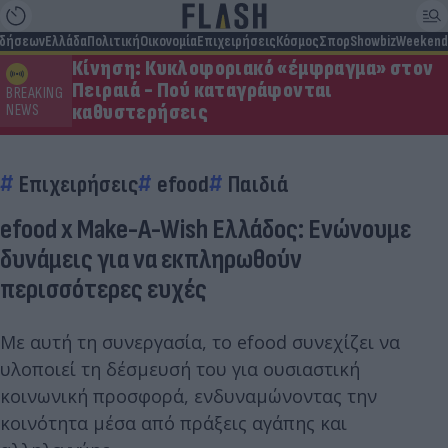
ιδήσεων
Ελλάδα
Πολιτική
Οικονομία
Επιχειρήσεις
Κόσμος
Σπορ
Showbiz
Weekend
Κίνηση: Κυκλοφοριακό «έμφραγμα» στον
Πειραιά - Πού καταγράφονται
BREAKING
καθυστερήσεις
NEWS
Επιχειρήσεις
efood
Παιδιά
efood x Make-A-Wish Ελλάδος: Ενώνουμε
δυνάμεις για να εκπληρωθούν
περισσότερες ευχές
Με αυτή τη συνεργασία, το efood συνεχίζει να
υλοποιεί τη δέσμευσή του για ουσιαστική
κοινωνική προσφορά, ενδυναμώνοντας την
κοινότητα μέσα από πράξεις αγάπης και