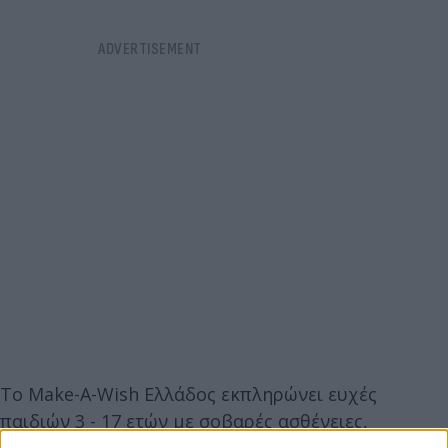
Το Make-A-Wish Ελλάδος εκπληρώνει ευχές
παιδιών 3 - 17 ετών με σοβαρές ασθένειες,
προσφέροντας σωματική και συναισθηματική