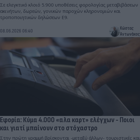
Σε ελεγκτικό κλοιό 5.900 υποθέσεις φορολογίας μεταβιβάσεων
ακινήτων, δωρεών, γονικών παροχών κληρονομιών και
τροποποιητικών δηλώσεων Ε9.
Κώστας
08.06.2026 06:40
Αντωνάκος
Εφορία: Κύμα 4.000 «αλα καρτ» ελέγχων - Ποιοι
και γιατί μπαίνουν στο στόχαστρο
Στην πρώτη γραμμή βρίσκονται -μεταξύ άλλων- τουριστικές και