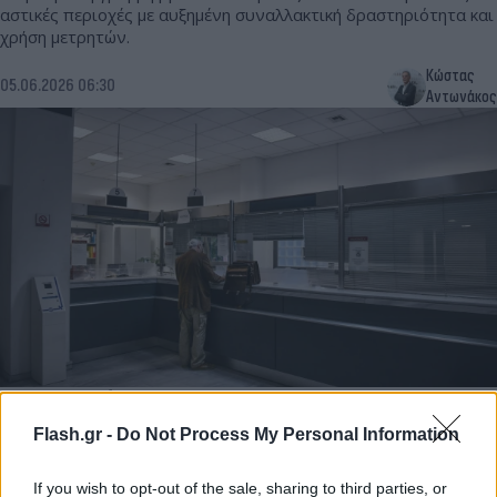
αστικές περιοχές με αυξημένη συναλλακτική δραστηριότητα και
χρήση μετρητών.
Κώστας
05.06.2026 06:30
Αντωνάκος
ΑΑΔΕ και ΕΦΚΑ ετοιμάζουν νέα λίστα
μεγαλοοφειλετών – «Παράθυρο» σωτηρίας μέσω
Flash.gr -
Do Not Process My Personal Information
των 72 δόσεων
If you wish to opt-out of the sale, sharing to third parties, or
Στη λίστα εντάσσονται οφειλέτες με βασικά ληξιπρόθεσμα χρέη