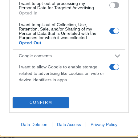
Η προθεσμία ηλεκτρονικής υποβολής αίτησης προς την
I want to opt-out of processing my
Επιτροπή Εξώδικης Επίλυσης Φορολογικών Διαφορών
Personal Data for Targeted Advertising.
παρατείνεται έως τις 31 Δεκεμβρίου 2026.
Opted In
Κώστας
I want to opt-out of Collection, Use,
03.06.2026 06:30
Retention, Sale, and/or Sharing of my
Αντωνάκος
Personal Data that Is Unrelated with the
Purposes for which it was collected.
Opted Out
Google consents
I want to allow Google to enable storage
related to advertising like cookies on web or
device identifiers in apps.
CONFIRM
Έρχονται τέσσερις παρεμβάσεις - ανάσα για
οφειλέτες μέχρι το τέλος Ιουνίου
Data Deletion
Data Access
Privacy Policy
Τι περιλαμβάνει το νέο πακέτο για τη μείωση του ιδιωτικού
χρέους.