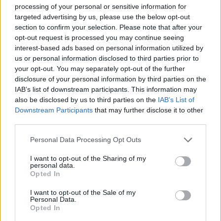
processing of your personal or sensitive information for
άνω των 150.000 ευρώ, είτε προς την Εφορία είτε προς τον e-
targeted advertising by us, please use the below opt-out
ΕΦΚΑ και το ΚΕΑΟ.
section to confirm your selection. Please note that after your
Θεόδωρος
opt-out request is processed you may continue seeing
03.06.2026 07:43
Βγενής
interest-based ads based on personal information utilized by
us or personal information disclosed to third parties prior to
your opt-out. You may separately opt-out of the further
disclosure of your personal information by third parties on the
IAB’s list of downstream participants. This information may
also be disclosed by us to third parties on the
IAB’s List of
Downstream Participants
that may further disclose it to other
third parties.
Please note that this website/app uses one or more Google
Personal Data Processing Opt Outs
services and may gather and store information including but
not limited to your visit or usage behaviour. You may click to
I want to opt-out of the Sharing of my
personal data.
grant or deny consent to Google and its third-party tags to
Opted In
Χρονική ανάσα για εξώδικη επίλυση διαφορών με
use your data for below specified purposes in below Google
consent section.
την εφορία - Παράταση αιτήσεων και «κούρεμα»
I want to opt-out of the Sale of my
Personal Data.
προστίμων
Opted In