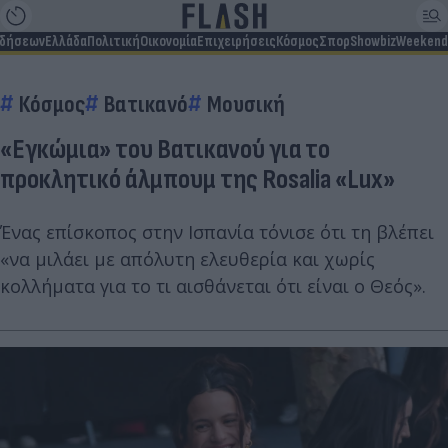
ιδήσεων
Ελλάδα
Πολιτική
Οικονομία
Επιχειρήσεις
Κόσμος
Σπορ
Showbiz
Weekend
Κόσμος
Βατικανό
Μουσική
«Εγκώμια» του Βατικανού για το
προκλητικό άλμπουμ της Rosalia «Lux»
Ένας επίσκοπος στην Ισπανία τόνισε ότι τη βλέπει
«να μιλάει με απόλυτη ελευθερία και χωρίς
κολλήματα για το τι αισθάνεται ότι είναι ο Θεός».