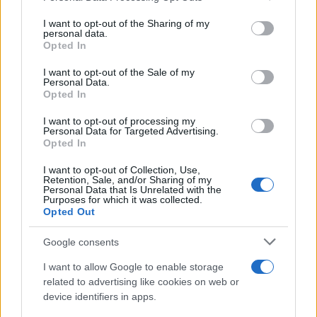
services and may gather and store information including but
not limited to your visit or usage behaviour. You may click to
I want to opt-out of the Sharing of my
personal data.
grant or deny consent to Google and its third-party tags to
Opted In
use your data for below specified purposes in below Google
consent section.
I want to opt-out of the Sale of my
Personal Data.
Opted In
Εξίσου θετικά τοποθετήθηκε και ο επίσκοπος
I want to opt-out of processing my
Personal Data for Targeted Advertising.
Xabier Gómez García, από την περιοχή καταγωγής
Opted In
της Rosalía. Σε ανοικτή επιστολή προς την ενορία
I want to opt-out of Collection, Use,
του αναγνώρισε ότι ορισμένα τραγούδια, όπως το
Retention, Sale, and/or Sharing of my
Personal Data that Is Unrelated with the
«Dios es un stalker», είναι προκλητικά. Ωστόσο,
Purposes for which it was collected.
Opted Out
τόνισε ότι η τραγουδίστρια μιλά με ελευθερία και
χωρίς ταμπού για το πώς αντιλαμβάνεται τον Θεό,
Google consents
εκφράζοντας μια ειλικρινή επιθυμία να Τον
I want to allow Google to enable storage
γνωρίσει. Επισήμανε επίσης ότι, ακούγοντας το
related to advertising like cookies on web or
άλμπουμ και κατανοώντας το πλαίσιο της
device identifiers in apps.
δημιουργίας του, διέκρινε μια προσπάθεια που