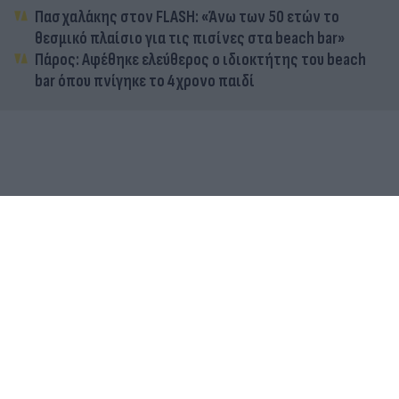
Πασχαλάκης στον FLASH: «Άνω των 50 ετών το
θεσμικό πλαίσιο για τις πισίνες στα beach bar»
Πάρος: Αφέθηκε ελεύθερος ο ιδιοκτήτης του beach
bar όπου πνίγηκε το 4χρονο παιδί