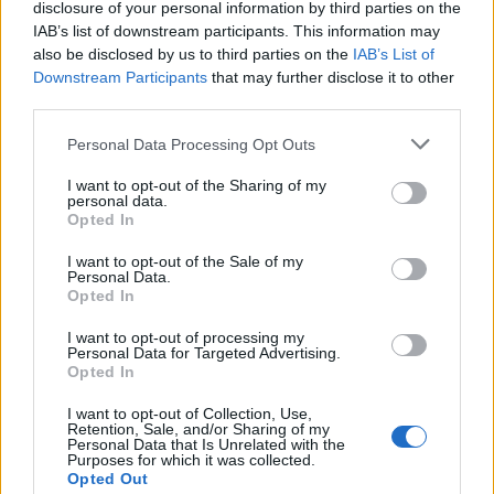
disclosure of your personal information by third parties on the
Ευρώπη. Η εξαγορά των δραστηριοτήτων της Enel
IAB’s list of downstream participants. This information may
στη Ρουμανία αποτελεί ιδανική επιλογή τόσο από
also be disclosed by us to third parties on the
IAB’s List of
Downstream Participants
that may further disclose it to other
γεωγραφική όσο και από επιχειρηματική άποψη.
third parties.
Θέλω να ευχαριστήσω όλες τις ομάδες που
Please note that this website/app uses one or more Google
εργάστηκαν όλο αυτό το διάστημα για να
Personal Data Processing Opt Outs
services and may gather and store information including but
ολοκληρωθεί η εξαγορά. Σήμερα ξεκινάμε ένα
not limited to your visit or usage behaviour. You may click to
I want to opt-out of the Sharing of my
personal data.
ταξίδι ανάπτυξης και μετασχηματισμού στη
grant or deny consent to Google and its third-party tags to
Opted In
Ρουμανία, με φιλοδοξία να γίνουμε η
use your data for below specified purposes in below Google
consent section.
αδιαμφισβήτητη ηγέτιδα εταιρεία ενέργειας της
I want to opt-out of the Sale of my
Personal Data.
χώρας.»
Opted In
I want to opt-out of processing my
Personal Data for Targeted Advertising.
Opted In
I want to opt-out of Collection, Use,
Retention, Sale, and/or Sharing of my
Personal Data that Is Unrelated with the
Purposes for which it was collected.
Opted Out