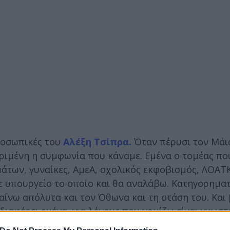
προσωπικές του
Αλέξη Τσίπρα.
Όταν πέρυσι τον Μάι
ριμένη η συμφωνία που κάναμε. Εμένα ο τομέας πο
άτων, γυναίκες, ΑμεΑ, σχολικός εκφοβισμός, ΛΟΑΤΚ
ε υπουργείο το οποίο και θα αναλάβω. Κατηγορηματ
βαίνω απόλυτα και τον Όθωνα και τη στάση του. Και
νδιαφέρει εμένα, για λόγους που νομίζω είναι γνωστ
ίζω τα πράγματα δυστυχώς είναι κανιβαλικά μετά α