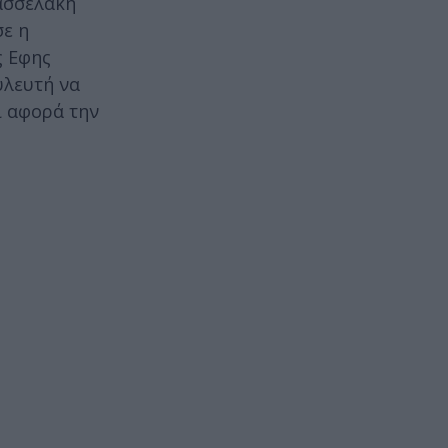
Κασσελάκη
σε η
ς Εφης
υλευτή να
ι αφορά την