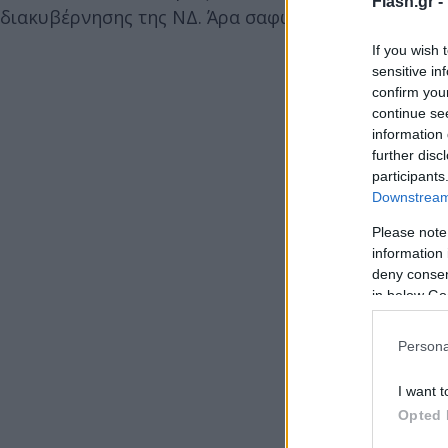
Flash.gr -
διακυβέρνησης της ΝΔ. Άρα σαφώς και όχι».
If you wish 
sensitive in
confirm you
continue se
information 
further disc
participants
Downstream 
Please note
information 
deny consent
in below Go
Persona
I want t
Opted 