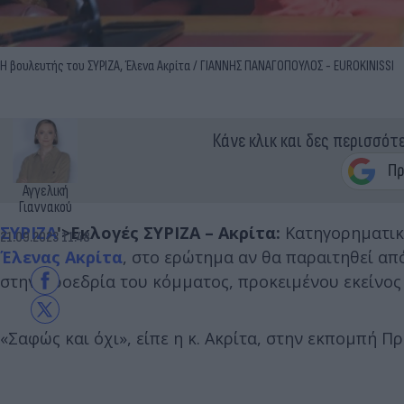
Η βουλευτής του ΣΥΡΙΖΑ, Έλενα Ακρίτα / ΓΙΑΝΝΗΣ ΠΑΝΑΓΟΠΟΥΛΟΣ - EUROKINISSI
Κάνε κλικ και δες περισσότ
Αγγελική
Γιαννακού
ΣΥΡΙΖΑ
'>Εκλογές ΣΥΡΙΖΑ – Ακρίτα:
Κατηγορηματική
21.09.2023 11:48
Έλενας Ακρίτα
, στο ερώτημα αν θα παραιτηθεί απ
στην προεδρία του κόμματος, προκειμένου εκείνος 
«Σαφώς και όχι», είπε η κ. Ακρίτα, στην εκπομπή Πρ