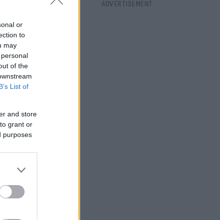
sonal or
ection to
ou may
 personal
out of the
 downstream
B’s List of
er and store
to grant or
ed purposes