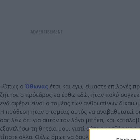
«Όπως ο
Όθωνας
έτσι και εγώ, είμαστε επιλογές 
ζήτησε ο πρόεδρος να έρθω εδώ, ήταν πολύ συγκεκ
ενδιαφέρει είναι ο τομέας των ανθρωπίνων δικαιωμ
Η πρόθεση ήταν ο τομέας αυτός να αναβαθμιστεί σ
σας λέω ότι για αυτόν τον λόγο μπήκα, και καταλα
εξαντλήσω τη θητεία μου, γιατί ούτε ο μισθός με ε
τίποτε άλλο. Θέλω όμως να δουλέψω εκεί όπου νομ