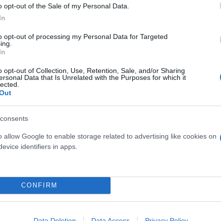
o opt-out of the Sale of my Personal Data.
In
to opt-out of processing my Personal Data for Targeted
ing.
In
o opt-out of Collection, Use, Retention, Sale, and/or Sharing
ersonal Data that Is Unrelated with the Purposes for which it
lected.
Out
consents
o allow Google to enable storage related to advertising like cookies on
evice identifiers in apps.
CONFIRM
Data Deletion
Data Access
Privacy Policy