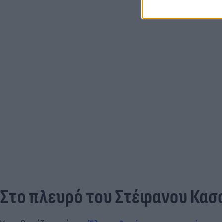
Στο πλευρό του Στέφανου Κασσ