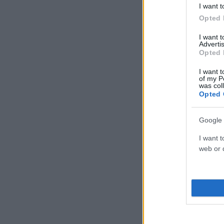
I want t
Opted 
I want 
Advertis
Opted 
I want t
of my P
was col
Opted 
Google 
I want t
web or d