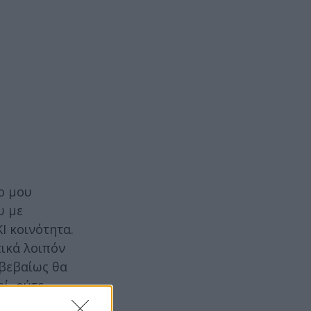
ο μου
υ με
Ι κοινότητα.
ικά λοιπόν
 βεβαίως θα
οί, ούτε
πό 4 χρόνια