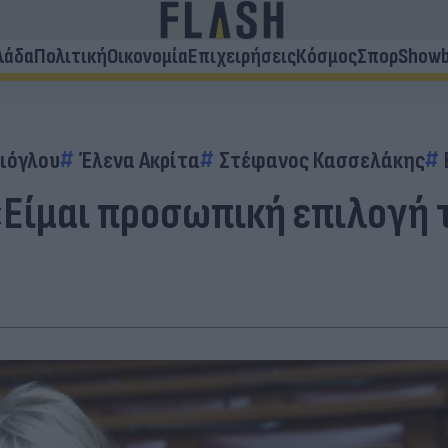
λάδα
Πολιτική
Οικονομία
Επιχειρήσεις
Κόσμος
Σπορ
Showb
ιόγλου
Έλενα Ακρίτα
Στέφανος Κασσελάκης
 «Είμαι προσωπική επιλογή