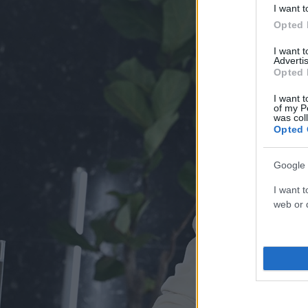
I want t
Opted 
I want 
Advertis
Opted 
I want t
of my P
was col
Opted 
Google 
I want t
web or d