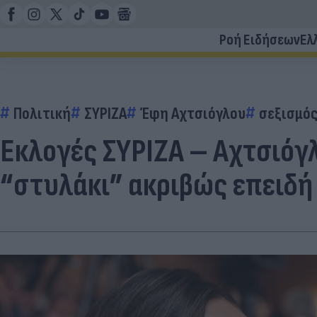
Ροή Ειδήσεων
Ελ
Πολιτική
ΣΥΡΙΖΑ
Έφη Αχτσιόγλου
σεξισμό
Εκλογές ΣΥΡΙΖΑ – Αχτσιόγ
“στυλάκι” ακριβώς επειδή 