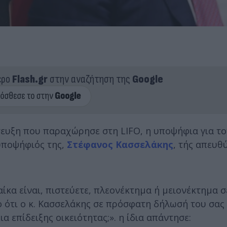
ερο
Flash.gr
στην αναζήτηση της
Google
τευξη που παραχώρησε στη LIFO, η υποψήφια για τ
νυποψήφιός της,
Στέφανος Κασσελάκης
, τής απευθ
αίκα είναι, πιστεύετε, πλεονέκτημα ή μειονέκτημα σ
το ότι ο κ. Κασσελάκης σε πρόσφατη δήλωσή του σα
 επίδειξης οικειότητας;». η ίδια απάντησε: