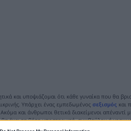
τικά και υποψιάζομαι ότι κάθε γυναίκα που θα βρι
ιλικρινής. Υπάρχει ένας εμπεδωμένος
σεξισμός
και 
Ακόμα και άνθρωποι θετικά διακείμενοι απέναντί μ
ν θα έχει τη θέση υποστηρικτή, συμβούλου ή γραμμ
νι. Αυτό συμβαίνει και μέσα στον ΣΥΡΙΖΑ-Π.Σ., αν κα