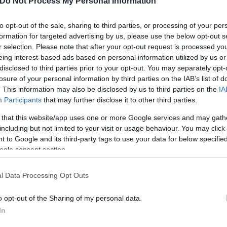
Do Not Process My Personal Information
κά, τώρα, με το δεύτερο ερώτημα, γιατί άραγε ο κ.
λώτο που είναι άνδρας με το ονοματεπώνυμό του; 
to opt-out of the sale, sharing to third parties, or processing of your per
τώρα, τελείωνε” και μην προχωράς στον β’ γύρο; Και 
formation for targeted advertising by us, please use the below opt-out s
r selection. Please note that after your opt-out request is processed y
α, ελάχιστα γνωριζόμαστε. Μου απευθύνθηκε με το 
eing interest-based ads based on personal information utilized by us or
 εγώ είμαι από εκείνες τις γυναίκες που είναι απο
disclosed to third parties prior to your opt-out. You may separately opt-
, καταλήγοντας διακοσμητικές σε ένα ανδροκρατο
losure of your personal information by third parties on the IAB’s list of
. This information may also be disclosed by us to third parties on the
IA
Participants
that may further disclose it to other third parties.
 that this website/app uses one or more Google services and may gath
including but not limited to your visit or usage behaviour. You may click 
 to Google and its third-party tags to use your data for below specifi
ogle consent section.
l Data Processing Opt Outs
o opt-out of the Sharing of my personal data.
In