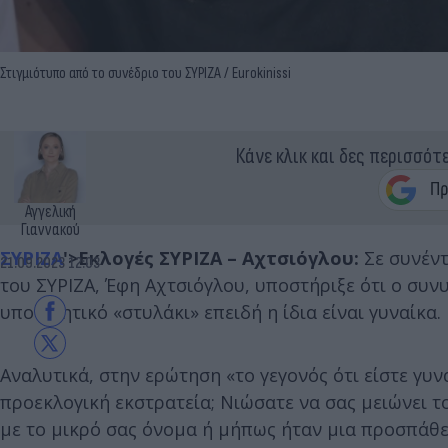
Στιγμιότυπο από το συνέδριο του ΣΥΡΙΖΑ / Eurokinissi
Κάνε κλικ και δες περισσότ
Αγγελική
Γιαννακού
ΣΥΡΙΖΑ
'>Εκλογές ΣΥΡΙΖΑ – Αχτσιόγλου:
Σε συνέν
21.09.2023 12:03
του ΣΥΡΙΖΑ, Έφη Αχτσιόγλου, υποστήριξε ότι ο συ
υποτιμητικό «στυλάκι» επειδή η ίδια είναι γυναίκα.
Αναλυτικά, στην ερώτηση «το γεγονός ότι είστε γυν
προεκλογική εκστρατεία; Νιώσατε να σας μειώνει 
με το μικρό σας όνομα ή μήπως ήταν μια προσπάθεια