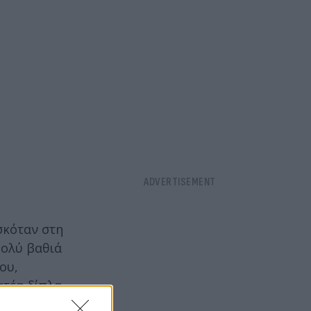
σκόταν στη
πολύ βαθιά
ου,
ατέα δίπλα
ι σε πολύ