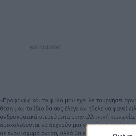
«Προφανώς και το φύλο μου έχει λειτουργήσει αρνη
θέση μου το ίδιο θα σας έλεγε αν ήθελε να φανεί ε
ανδροκρατικά στερεότυπα στην ελληνική κοινωνία. 
δυσκολεύονται να δεχτούν μια γυναίκα η οποία δε
σε έναν ισχυρό άντρα, αλλά θα είναι η ίδια στο τιμό