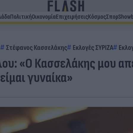
λάδα
Πολιτική
Οικονομία
Επιχειρήσεις
Κόσμος
Σπορ
Showb
ς
Στέφανος Κασσελάκης
Εκλογές ΣΥΡΙΖΑ
Εκλο
λου: «Ο Κασσελάκης μου απ
είμαι γυναίκα»