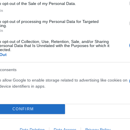
o opt-out of the Sale of my Personal Data.
In
to opt-out of processing my Personal Data for Targeted
ing.
In
o opt-out of Collection, Use, Retention, Sale, and/or Sharing
ersonal Data that Is Unrelated with the Purposes for which it
lected.
Out
consents
o allow Google to enable storage related to advertising like cookies on
evice identifiers in apps.
CONFIRM
Data Deletion
Data Access
Privacy Policy