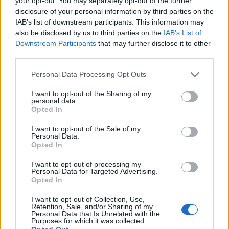
your opt-out. You may separately opt-out of the further
disclosure of your personal information by third parties on the
IAB’s list of downstream participants. This information may
also be disclosed by us to third parties on the
IAB’s List of
Downstream Participants
that may further disclose it to other
third parties.
Please note that this website/app uses one or more Google
Personal Data Processing Opt Outs
services and may gather and store information including but
not limited to your visit or usage behaviour. You may click to
I want to opt-out of the Sharing of my
personal data.
grant or deny consent to Google and its third-party tags to
Opted In
use your data for below specified purposes in below Google
consent section.
I want to opt-out of the Sale of my
Personal Data.
Opted In
I want to opt-out of processing my
Personal Data for Targeted Advertising.
Opted In
I want to opt-out of Collection, Use,
Retention, Sale, and/or Sharing of my
Personal Data that Is Unrelated with the
Purposes for which it was collected.