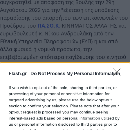
συγκροτηθεί με απόφαση της Βουλής την 29η
Αυγούστου 2022 για την "εξέταση της υπόθεσης
παραβίασης του απορρήτου των επικοινωνιών του
Προέδρου του
ΠΑ.ΣΟ.Κ.
-ΚΙΝΗΜΑΤΟΣ ΑΛΛΑΓΗΣ και
ευρωβουλευτή κ. Νίκου Ανδρουλάκη από την
Εθνική Υπηρεσία Πληροφοριών (ΕΥΠ) ή και από
άλλα φυσικά ή νομικά πρόσωπα, την
επιβεβαιωμένη απόπειρα παγίδευσης του κινητού
του με το κακόβουλο λογισμικό predator, την
παράνομη χρήση αυτού στην Ελληνική επικράτεια
Flash.gr -
Do Not Process My Personal Information
και την έρευνα για την ύπαρξη ευθυνών του
Πρωθυπουργού κ. Κυριάκου Μητσοτάκη και κάθε
If you wish to opt-out of the sale, sharing to third parties, or
processing of your personal or sensitive information for
άλλου εμπλεκόμενου προσώπου φυσικού ή
targeted advertising by us, please use the below opt-out
νομικού προσώπου", από την Κοινοβουλευτική
section to confirm your selection. Please note that after your
Ομάδα του ΠΑΣΟΚ-Κίνημα Αλλαγής θα
opt-out request is processed you may continue seeing
interest-based ads based on personal information utilized by
συμμετέχουν οι βουλευτές Ευαγγελία Λιακούλη και
us or personal information disclosed to third parties prior to
Δημήτρης Μπιάγκης.