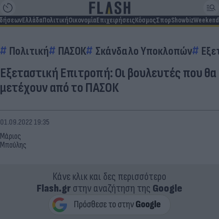
ιδήσεων
Ελλάδα
Πολιτική
Οικονομία
Επιχειρήσεις
Κόσμος
Σπορ
Showbiz
Weekend
Πολιτική
ΠΑΣΟΚ
Σκάνδαλο Υποκλοπών
Εξε
Εξεταστική Επιτροπή: Οι βουλευτές που θα
μετέχουν από το ΠΑΣΟΚ
01.09.2022 19:35
Μάριος
Μπούλης
Κάνε κλικ και δες περισσότερο
Flash.gr
στην αναζήτηση της
Google