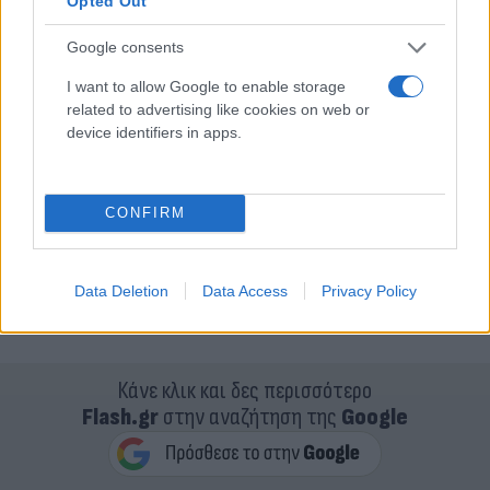
Opted Out
Google consents
I want to allow Google to enable storage
related to advertising like cookies on web or
device identifiers in apps.
CONFIRM
Σε περίπτωση έκτακτου κωλύματος ενός/μίας εκ
των δύο βουλευτών, αντικαταστάτης ορίζεται ο
Data Deletion
Data Access
Privacy Policy
βουλευτής Γεώργιος Μουλκιώτης».
Κάνε κλικ και δες περισσότερο
Flash.gr
στην αναζήτηση της
Google