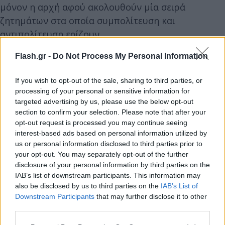
μόνον η αρχή αφού ακολουθούν μία σειρά
ζητημάτων στα οποία συμπολίτευση και
αντιπολίτευση ερίζουν.
Flash.gr -
Do Not Process My Personal Information
Έτσι, δεύτερο ζήτημα πολιτικής διένεξης
αναμένεται να είναι η κλήση μαρτύρων,
καθώς
If you wish to opt-out of the sale, sharing to third parties, or
οι κυβερνητικοί υποστηρίζουν ότι από τον
processing of your personal or sensitive information for
targeted advertising by us, please use the below opt-out
Κανονισμό προκύπτει ότι η σχετική λίστα
section to confirm your selection. Please note that after your
διαμορφώνεται στη βάση της γνώμης της
opt-out request is processed you may continue seeing
πλειοψηφίας. Ωστόσο, στην προηγούμενη
interest-based ads based on personal information utilized by
Εξεταστική (για τη λίστα Πέτσα) η αντιπολίτευση
us or personal information disclosed to third parties prior to
your opt-out. You may separately opt-out of the further
προέβη σε καταγγελία της τακτικής της ΝΔ,
disclosure of your personal information by third parties on the
κάνοντας λόγο για αποκλεισμό κρίσιμων
IAB’s list of downstream participants. This information may
μαρτύρων.
also be disclosed by us to third parties on the
IAB’s List of
Downstream Participants
that may further disclose it to other
third parties.
Στη συγκεκριμένη υπόθεση, το ειδικότερο
Please note that this website/app uses one or more Google