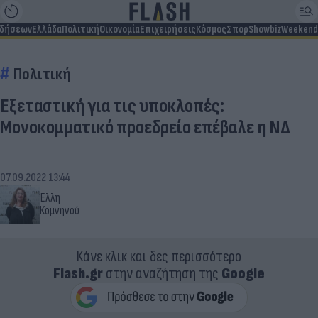
ιδήσεων
Ελλάδα
Πολιτική
Οικονομία
Επιχειρήσεις
Κόσμος
Σπορ
Showbiz
Weekend
Πολιτική
Εξεταστική για τις υποκλοπές:
Μονοκομματικό προεδρείο επέβαλε η ΝΔ
07.09.2022 13:44
Έλλη
Κομνηνού
Κάνε κλικ και δες περισσότερο
Flash.gr
στην αναζήτηση της
Google