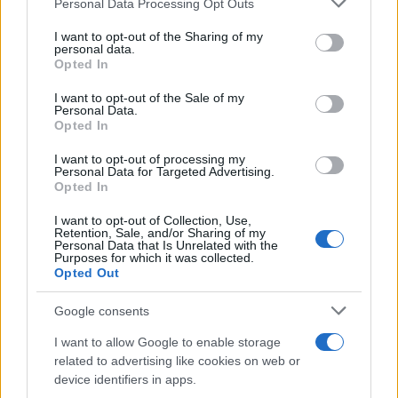
Personal Data Processing Opt Outs
ενδιαφέρον επικεντρώνεται αφενός στην ήδη
services and may gather and store information including but
προφορικά διατυπωμένη πρόθεση ΣΥΡΙΖΑ και
not limited to your visit or usage behaviour. You may click to
I want to opt-out of the Sharing of my
personal data.
ΠΑΣΟΚ για κλήση του πρωθυπουργού στην
grant or deny consent to Google and its third-party tags to
Opted In
use your data for below specified purposes in below Google
Εξεταστική, και αφετέρου στην «γαλάζια» απαίτηση
consent section.
I want to opt-out of the Sale of my
να κληθούν πρόσωπα άλλων ανάλογων υποθέσεων
Personal Data.
όπως αυτή των Σαγιά - Πιτσιόρλα. Μάλιστα, η
Opted In
συμπολίτευση θα τονίσει ότι αποτελεί
I want to opt-out of processing my
εκπεφρασμένη άποψη όλων των κομμάτων αν
Personal Data for Targeted Advertising.
Opted In
υπάρξουν συγκεκριμένα στοιχεία να προχωρήσουν
σε περαιτέρω έρευνα, τονίζοντας ότι θα ήταν
I want to opt-out of Collection, Use,
Retention, Sale, and/or Sharing of my
χαμένος χρόνος να δοθεί νέα εντολή από την
Personal Data that Is Unrelated with the
Purposes for which it was collected.
Oλομέλεια.
Opted Out
Google consents
Σχετικά με το
εύρος της έρευνας
το σίγουρο είναι
I want to allow Google to enable storage
ότι, βάσει του γραπτού και εγκριθέντος αιτήματος
related to advertising like cookies on web or
του
ΠΑΣΟΚ
, αντικείμενα έρευνας της Εξεταστικής
device identifiers in apps.
θα είναι οι υποθέσεις Ν. Ανδρουλάκη, Αθ. Κουκάκη,