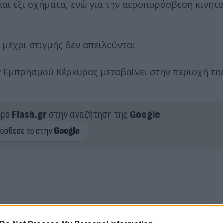
αι έξι οχήματα, ενώ για την αεροπυρόσβεση κινητ
μέχρι στιγμής δεν απειλούνται.
ν Εμπρησμού Κέρκυρας μεταβαίνει στην περιοχή τη
ερο
Flash.gr
στην αναζήτηση της
Google