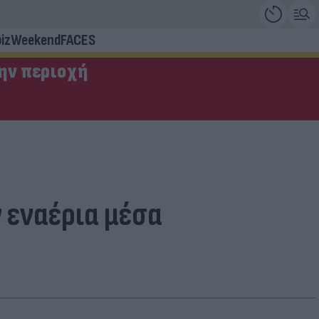
iz
Weekend
FACES
την περιοχή
 εναέρια μέσα