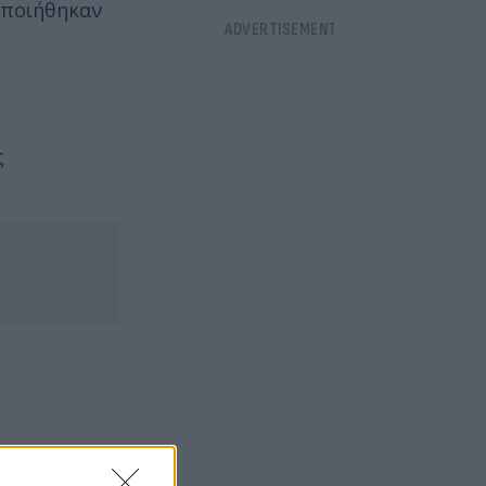
οποιήθηκαν
ς