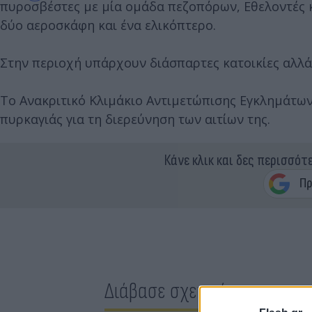
πυροσβέστες με μία ομάδα πεζοπόρων, Εθελοντές κ
δύο αεροσκάφη και ένα ελικόπτερο.
Στην περιοχή υπάρχουν διάσπαρτες κατοικίες αλλά 
Το Ανακριτικό Κλιμάκιο Αντιμετώπισης Εγκλημάτω
πυρκαγιάς για τη διερεύνηση των αιτίων της.
Κάνε κλικ και δες περισσότ
Διάβασε σχετικά