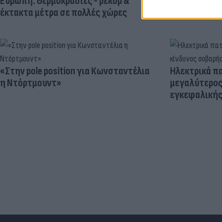
Ευρώπη: Θερμοκρασίες - ρεκόρ &
έκτακτα μέτρα σε πολλές χώρες
«Στην pole position για Κωνσταντέλια
Ηλεκτρικά πα
η Ντόρτμουντ»
μεγαλύτερος
εγκεφαλική