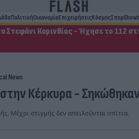
λάδα
Πολιτική
Οικονομία
Επιχειρήσεις
Κόσμος
Σπορ
Showb
ο Στεφάνι Κορινθίας - Ήχησε το 112 σ
cal News
 στην Κέρκυρα - Σηκώθηκαν
ς. Μέχρι στιγμής δεν απειλούνται σπίτια.