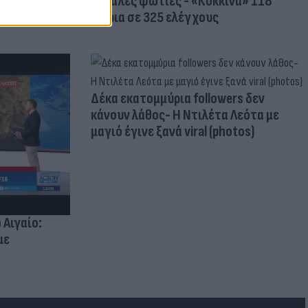
μεγάλες φωτιές - «Κόκκινα» 118
κτίρια σε 325 ελέγχους
Δέκα εκατομμύρια followers δεν
κάνουν λάθος- Η Ντιλέτα Λεότα με
μαγιό έγινε ξανά viral (photos)
 Αιγαίο:
με