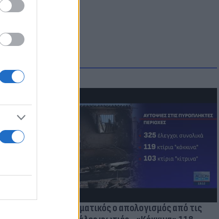
οικίδια! Οι
 στις
τικών ειδών
Δραματικός ο απολογισμός από τις