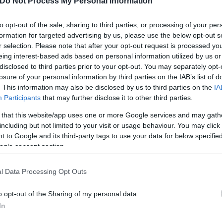
Do Not Process My Personal Information
ιές από αμέλεια σε Αργολίδα, Καβάλα και Κορινθ
to opt-out of the sale, sharing to third parties, or processing of your per
άς σήμερα – Ποιες περιοχές βρίσκονται σε «πορτ
formation for targeted advertising by us, please use the below opt-out s
r selection. Please note that after your opt-out request is processed y
α Κουφάλια Θεσσαλονίκης - Ήχησε το 112
eing interest-based ads based on personal information utilized by us or
disclosed to third parties prior to your opt-out. You may separately opt-
υ - Μεγάλη επιχείρηση για τον περιορισμό της
losure of your personal information by third parties on the IAB’s list of
φωτιά στη Νέα Καλλικράτεια - 112 για απομάκρυν
. This information may also be disclosed by us to third parties on the
IA
Participants
that may further disclose it to other third parties.
λικράτεια - Συνεχίζεται η μάχη σε Κουφάλια και
 that this website/app uses one or more Google services and may gath
including but not limited to your visit or usage behaviour. You may click 
ύς ανέμους και βροχές – Πτώσεις δέντρων και δια
 to Google and its third-party tags to use your data for below specifi
ogle consent section.
l Data Processing Opt Outs
o opt-out of the Sharing of my personal data.
In
υροσβεστική
Local News