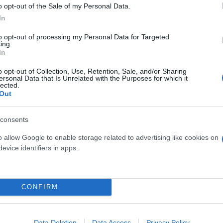
o opt-out of the Sale of my Personal Data.
In
to opt-out of processing my Personal Data for Targeted
ing.
In
o opt-out of Collection, Use, Retention, Sale, and/or Sharing
ersonal Data that Is Unrelated with the Purposes for which it
lected.
Out
consents
ός στην παρουσίαση του
Και οι μαϊμούδες έχουν κατ
o allow Google to enable storage related to advertising like cookies on
άδες κόσμου στο γήπεδο
επιστήμονες ρίχνουν φως
evice identifiers in apps.
σπόρ (video)
"φιλίες" μεταξύ διαφορε
CONFIRM
Data Deletion
Data Access
Privacy Policy