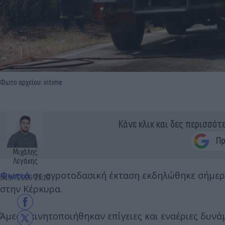
Φωτο αρχείου: intime
Κάνε κλικ και δες περισσότ
Μιχάλης
Λεγάκης
Φωτιά
σε αγροτοδασική έκταση εκδηλώθηκε σήμερα 4
04.07.2026 13:19
στην Κέρκυρα.
Άμεσα κινητοποιήθηκαν επίγειες και εναέριες δυν