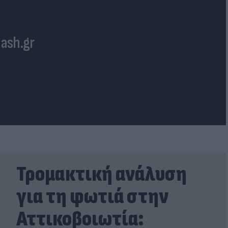
lash.gr
Τρομακτική ανάλυση
για τη φωτιά στην
Αττικοβοιωτία: