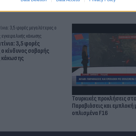
τίνια: 3,5 φορές
 ο κίνδυνος σοβαρής
ς κάκωσης
Τουρκικές προκλήσεις στο
Παραβιάσεις και εμπλοκή 
οπλισμένα F16