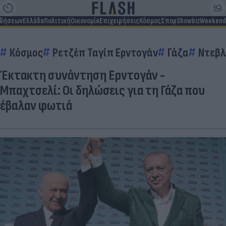
ιδήσεων
Ελλάδα
Πολιτική
Οικονομία
Επιχειρήσεις
Κόσμος
Σπορ
Showbiz
Weekend
Κόσμος
Ρετζέπ Ταγίπ Ερντογάν
Γάζα
Ντεβλ
Έκτακτη συνάντηση Ερντογάν -
Μπαχτσελί: Οι δηλώσεις για τη Γάζα που
έβαλαν φωτιά