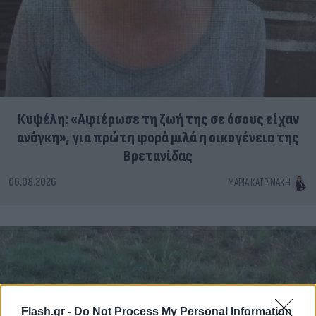
Κυψέλη: «Αφιέρωσε τη ζωή της σε όσους είχαν
ανάγκη», για πρώτη φορά μιλά η οικογένεια της
Βρετανίδας
06.08.2026
ΜΑΡΊΑ ΚΑΤΡΙΝΆΚΗ
Flash.gr -
Do Not Process My Personal Information