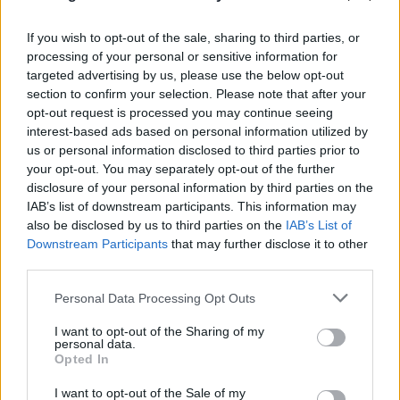
If you wish to opt-out of the sale, sharing to third parties, or
processing of your personal or sensitive information for
targeted advertising by us, please use the below opt-out
section to confirm your selection. Please note that after your
opt-out request is processed you may continue seeing
interest-based ads based on personal information utilized by
us or personal information disclosed to third parties prior to
your opt-out. You may separately opt-out of the further
disclosure of your personal information by third parties on the
IAB’s list of downstream participants. This information may
also be disclosed by us to third parties on the
IAB’s List of
Downstream Participants
that may further disclose it to other
third parties.
Αντιδράσεις στα social για το θάνατο του
Please note that this website/app uses one or more Google
Personal Data Processing Opt Outs
services and may gather and store information including but
κουταβιού που ζούσε με λύκους - Τι απαντά ο δρ
not limited to your visit or usage behaviour. You may click to
I want to opt-out of the Sharing of my
Ζωολογίας
personal data.
grant or deny consent to Google and its third-party tags to
Opted In
use your data for below specified purposes in below Google
06.08.2026
consent section.
I want to opt-out of the Sale of my