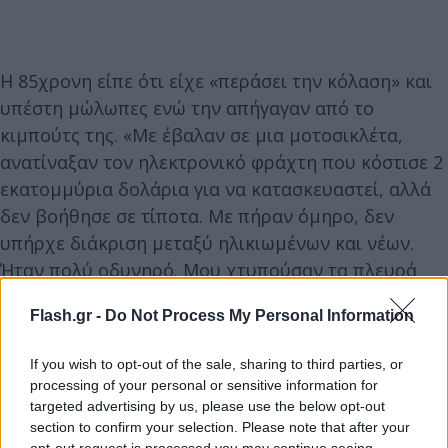
Η 85χρονη είπε ότι είχε «περάσει την κόλαση» και
υπέστη μώλωπες ενώ την απήγαγαν από το
κιμπούτς της. «Με έβαλαν σε μια μοτοσικλέτα,
ανατίναξαν τον ηλεκτρονικό φράχτη που κόστισε 2
εκατομμύρια δολάρια για να κατασκευαστεί, αλλά
δεν βοήθησε σε τίποτα. Με πήραν όμηρο, δεν
υπήρχε διάκριση μεταξύ ηλικιωμένων και νέων.
Ήταν πολύ οδυνηρό. Μου χτυπούσαν τα πλευρά
και δυσκολευόμουν να αναπνεύσω» είπε
Flash.gr -
Do Not Process My Personal Information
χαρακτηριστικά.
If you wish to opt-out of the sale, sharing to third parties, or
Βοηθώντας στην αφήγηση της μητέρας της, η κόρη
processing of your personal or sensitive information for
της Sharone - που έφτασε στο Τελ Αβίβ από το
targeted advertising by us, please use the below opt-out
section to confirm your selection. Please note that after your
Λονδίνο σήμερα το πρωί - είπε ότι η Lifschitz και οι