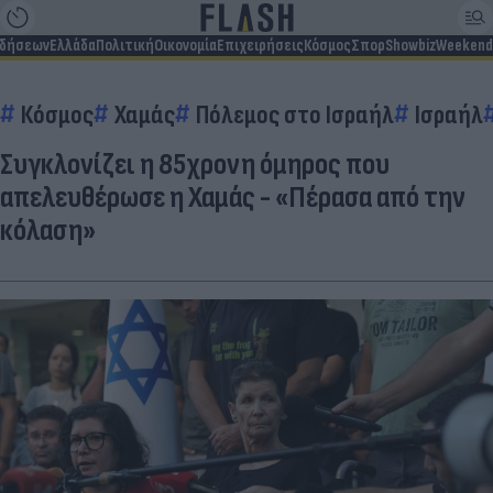
ιδήσεων
Ελλάδα
Πολιτική
Οικονομία
Επιχειρήσεις
Κόσμος
Σπορ
Showbiz
Weekend
Κόσμος
Χαμάς
Πόλεμος στο Ισραήλ
Ισραήλ
Συγκλονίζει η 85χρονη όμηρος που
απελευθέρωσε η Χαμάς - «Πέρασα από την
κόλαση»