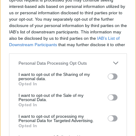
opt-out request is processed you may continue seeing
συγκρατούμενοί της χτυπήθηκαν με ξύλα. Η Σαρόν
interest-based ads based on personal information utilized by
είπε επίσης ότι η μητέρα της είχε δει ένα «τεράστιο
us or personal information disclosed to third parties prior to
δίκτυο» υπόγειων σηράγγων που διαχειρίζεται η
your opt-out. You may separately opt-out of the further
disclosure of your personal information by third parties on the
Χαμάς, τις οποίες παρομοίασε με «ιστό αράχνης».
IAB’s list of downstream participants. This information may
also be disclosed by us to third parties on the
IAB’s List of
Πρόσθεσε επίσης ότι μετά την άφιξή της στη Γάζα,
Downstream Participants
that may further disclose it to other
third parties.
οι απαγωγείς της μητέρας της είπαν ότι «πιστεύουν
στο Κοράνι» και ως εκ τούτου δεν θα την βλάψουν
Please note that this website/app uses one or more Google
Personal Data Processing Opt Outs
services and may gather and store information including but
not limited to your visit or usage behaviour. You may click to
I want to opt-out of the Sharing of my
personal data.
Η ίδια η Lifschitz συνέχισε περιγράφοντας καθαρές
grant or deny consent to Google and its third-party tags to
Opted In
συνθήκες και φρουρούς που φρόντιζαν για «κάθε
use your data for below specified purposes in below Google
consent section.
λεπτομέρεια».
I want to opt-out of the Sale of my
Personal Data.
Opted In
I want to opt-out of processing my
Personal Data for Targeted Advertising.
Opted In