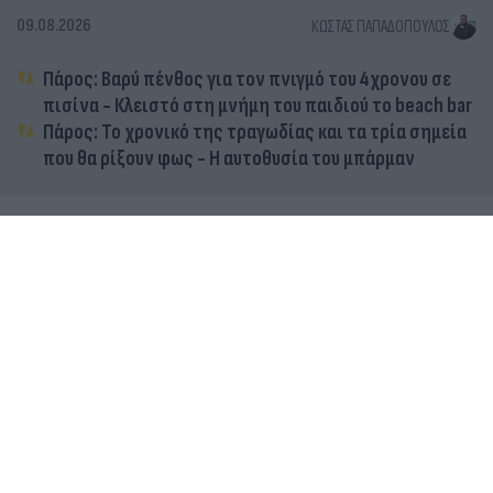
09.08.2026
ΚΏΣΤΑΣ ΠΑΠΑΔΌΠΟΥΛΟΣ
Πάρος: Βαρύ πένθος για τον πνιγμό του 4χρονου σε
πισίνα - Κλειστό στη μνήμη του παιδιού το beach bar
Πάρος: Το χρονικό της τραγωδίας και τα τρία σημεία
που θα ρίξουν φως - Η αυτοθυσία του μπάρμαν