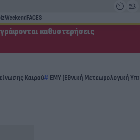
iz
Weekend
FACES
αγράφονται καθυστερήσεις
δείνωσης Καιρού
EMY (Εθνική Μετεωρολογική Υπ