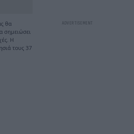
ας θα
θα σημειώσει
χές. Η
ησιά τους 37