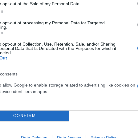
o opt-out of the Sale of my Personal Data.
In
 θερμοκρασίας προβλέπεται να φθάσει στα ηπειρωτικ
to opt-out of processing my Personal Data for Targeted
ing.
In
ς και στα νησιά τους 36 με 37 βαθμούς Κελσίου.
o opt-out of Collection, Use, Retention, Sale, and/or Sharing
ersonal Data that Is Unrelated with the Purposes for which it
lected.
Out
ική και τη βόρεια χώρα θα υποχωρήσει κατά 2 με 3 
consents
o allow Google to enable storage related to advertising like cookies on
ε 40 βαθμούς Κελσίου. Επισημαίνεται πως από τις
evice identifiers in apps.
κά, με καταιγίδες που πιθανόν κατά τόπους θα είνα
CONFIRM
Data Deletion
Data Access
Privacy Policy