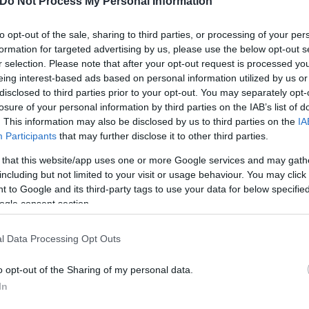
Do Not Process My Personal Information
to opt-out of the sale, sharing to third parties, or processing of your per
formation for targeted advertising by us, please use the below opt-out s
r selection. Please note that after your opt-out request is processed y
eing interest-based ads based on personal information utilized by us or
disclosed to third parties prior to your opt-out. You may separately opt-
losure of your personal information by third parties on the IAB’s list of
. This information may also be disclosed by us to third parties on the
IA
Participants
that may further disclose it to other third parties.
 that this website/app uses one or more Google services and may gath
including but not limited to your visit or usage behaviour. You may click 
 to Google and its third-party tags to use your data for below specifi
ogle consent section.
l Data Processing Opt Outs
μοκρασίας προβλέπεται να φθάσει στα ηπειρωτικά το
o opt-out of the Sharing of my personal data.
οακαρνανία) τους 40 βαθμούς Κελσίου και στα νησιά
In