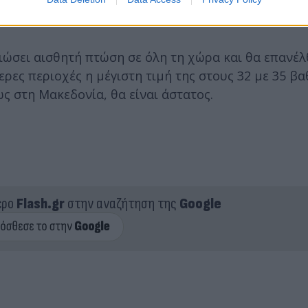
ειώσει αισθητή πτώση σε όλη τη χώρα και θα επανέλ
ερες περιοχές η μέγιστη τιμή της στους 32 με 35 β
ως στη Μακεδονία, θα είναι άστατος.
ερο
Flash.gr
στην αναζήτηση της
Google