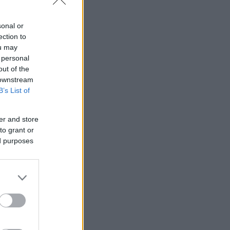
sonal or
ection to
ou may
 personal
out of the
 downstream
B’s List of
er and store
to grant or
ed purposes
υς 38 με 39
 τους 35 με