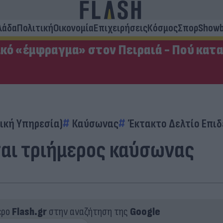
λάδα
Πολιτική
Οικονομία
Επιχειρήσεις
Κόσμος
Σπορ
Showb
κό «έμφραγμα» στον Πειραιά - Πού κατ
ική Υπηρεσία)
Καύσωνας
Έκτακτο Δελτίο Επι
ται τριήμερος καύσωνας
ερο
Flash.gr
στην αναζήτηση της
Google