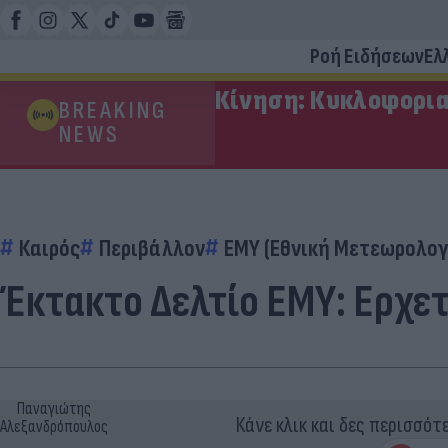
Ροή Ειδήσεων
Ελ
Κίνηση: Κυκλοφορια
BREAKING
NEWS
Καιρός
Περιβάλλον
ΕΜΥ (Εθνική Μετεωρολογ
Έκτακτο Δελτίο ΕΜΥ: Ερχε
Παναγιώτης
Κάνε κλικ και δες περισσότ
Αλεξανδρόπουλος