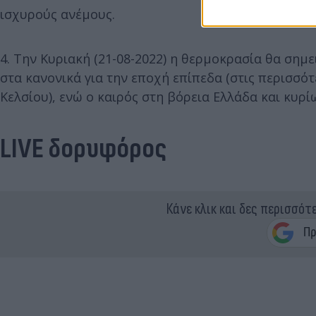
ισχυρούς ανέμους.
4. Την Κυριακή (21-08-2022) η θερμοκρασία θα σημ
στα κανονικά για την εποχή επίπεδα (στις περισσότ
Κελσίου), ενώ ο καιρός στη βόρεια Ελλάδα και κυρί
LIVE δορυφόρος
Κάνε κλικ και δες περισσότ