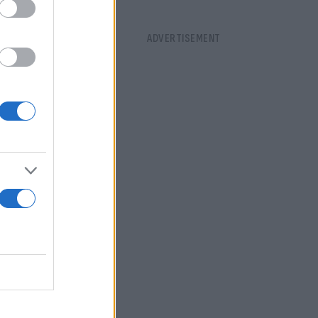
ά τους 39 με
βαθμούς,
ι ισχυρές