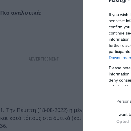
Flash.gr -
Πιο αναλυτικά:
If you wish 
sensitive in
confirm you
continue se
information 
further disc
participants
Downstream 
Please note
information 
deny consent
in below Go
Persona
1. Την Πέμπτη (18-08-2022) η μέγιστη τιμή της θερ
I want t
και κατά τόπους στα δυτικά (και κυρίως στην Αιτωλ
Opted 
36.