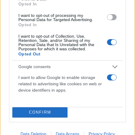
Opted In
Επιπλέον, κατά τη διάρκεια σωματικής έρευνας
βρέθηκαν και κατασχέθηκαν γεμιστήρας με 6
I want to opt-out of processing my
Personal Data for Targeted Advertising.
φυσίγγια, τσαντάκι που περιείχε κουτί με 32
Opted In
φυσίγγια, σιδερογροθιά, κινητό τηλέφωνο, καθώς
I want to opt-out of Collection, Use,
και 50 ευρώ, 4 δολάρια ΗΠΑ και 62 LEI Ρουμανίας.
Retention, Sale, and/or Sharing of my
Personal Data that Is Unrelated with the
Purposes for which it was collected.
Opted Out
Περαιτέρω, σε έρευνα που πραγματοποιήθηκε στο
σπίτι του αλλοδαπού βρέθηκε και κατασχέθηκε η
Google consents
δίκυκλη μοτοσικλέτα.
I want to allow Google to enable storage
related to advertising like cookies on web or
Ο συλληφθείς οδηγήθηκε στην αρμόδια
device identifiers in apps.
εισαγγελική Αρχή, ενώ ο αλλοδαπός αναζητείται.
CONFIRM
Data Deletion
Data Access
Privacy Policy