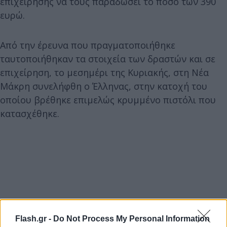
επιχείρησης να τους παραδώσει το ποσό των 390
ευρώ.
Από την έρευνα που πραγματοποιήθηκε
ταυτοποιήθηκαν τα στοιχεία των δραστών και σε
επιχείρηση, το μεσημέρι της Κυριακής, στη Νέα
Μάκρη συνελήφθη ο Έλληνας, στην κατοχή του
οποίου βρέθηκε επιμελώς κρυμμένο πιστόλι που
κατασχέθηκε.
Flash.gr -
Do Not Process My Personal Information