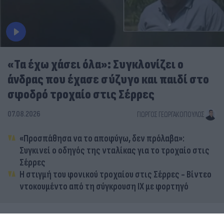
«Τα έχω χάσει όλα»: Συγκλονίζει ο
άνδρας που έχασε σύζυγο και παιδί στο
σφοδρό τροχαίο στις Σέρρες
07.08.2026
ΓΙΏΡΓΟΣ ΓΕΩΡΓΑΚΌΠΟΥΛΟΣ
«Προσπάθησα να το αποφύγω, δεν πρόλαβα»:
Συγκινεί ο οδηγός της νταλίκας για το τροχαίο στις
Σέρρες
Η στιγμή του φονικού τροχαίου στις Σέρρες - Βίντεο
ντοκουμέντο από τη σύγκρουση ΙΧ με φορτηγό