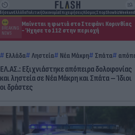
ιδήσεων
Ελλάδα
Πολιτική
Οικονομία
Επιχειρήσεις
Κόσμος
Σπορ
Showbiz
Weekend
Μαίνεται η φωτιά στο Στεφάνι Κορινθίας
BREAKING
- Ήχησε το 112 στην περιοχή
NEWS
Ελλάδα
Ληστεία
Νέα Μάκρη
Σπάτα
απόπε
ΕΛ.ΑΣ.: Εξιχνιάστηκε απόπειρα δολοφονίας
και ληστεία σε Νέα Μάκρη και Σπάτα – Ίδιοι
οι δράστες