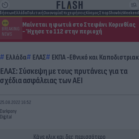
ιδήσεων
Ελλάδα
Πολιτική
Οικονομία
Επιχειρήσεις
Κόσμος
Σπορ
Showbiz
Weekend
Μαίνεται η φωτιά στο Στεφάνι Κορινθίας
BREAKING
- Ήχησε το 112 στην περιοχή
NEWS
Ελλάδα
ΕΛΑΣ
ΕΚΠΑ -Εθνικό και Καποδιστρια
ΕΛΑΣ: Σύσκεψη με τους πρυτάνεις για τα
σχέδια ασφάλειας των ΑΕΙ
25.08.2022 16:52
Darkpony
Digital
Κάνε κλικ και δες περισσότερο