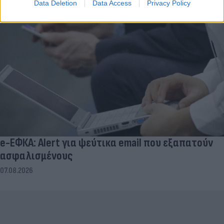
Data Deletion
Data Access
Privacy Policy
e-ΕΦΚΑ: Alert για ψεύτικα email που εξαπατούν
ασφαλισμένους
07.08.2026