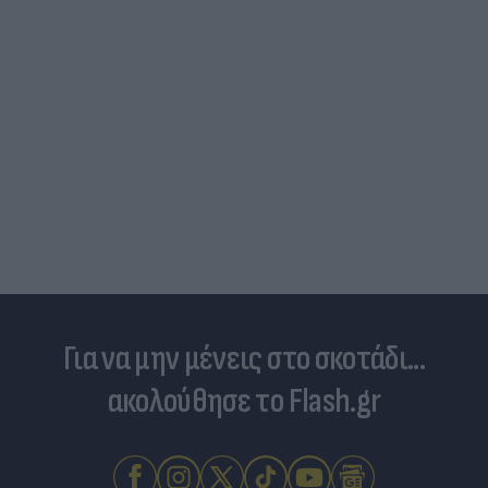
Και οι μαϊμούδες έχουν κατοικίδια! Οι
επιστήμονες ρίχνουν φως στις "φιλίες" μεταξύ
διαφορετικών ειδών
Για να μην μένεις στο σκοτάδι...
ακολούθησε το Flash.gr