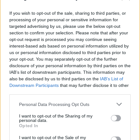
If you wish to opt-out of the sale, sharing to third parties, or
processing of your personal or sensitive information for
targeted advertising by us, please use the below opt-out
section to confirm your selection. Please note that after your
Συμμαχία-ορόσημο για Σαουδική Αραβία,
opt-out request is processed you may continue seeing
Τουρκία και Πακιστάν - Υπέγραψαν κοινό
interest-based ads based on personal information utilized by
us or personal information disclosed to third parties prior to
αμυντικό σύμφωνο
your opt-out. You may separately opt-out of the further
07.08.2026
disclosure of your personal information by third parties on the
IAB’s list of downstream participants. This information may
also be disclosed by us to third parties on the
IAB’s List of
Downstream Participants
that may further disclose it to other
third parties.
Please note that this website/app uses one or more Google
Personal Data Processing Opt Outs
services and may gather and store information including but
not limited to your visit or usage behaviour. You may click to
I want to opt-out of the Sharing of my
personal data.
grant or deny consent to Google and its third-party tags to
Opted In
use your data for below specified purposes in below Google
consent section.
I want to opt-out of the Sale of my