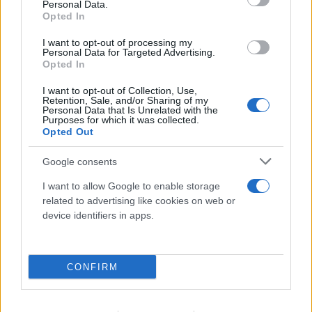
Personal Data.
Opted In
I want to opt-out of processing my
Personal Data for Targeted Advertising.
Opted In
I want to opt-out of Collection, Use,
Retention, Sale, and/or Sharing of my
Personal Data that Is Unrelated with the
Purposes for which it was collected.
Opted Out
Google consents
I want to allow Google to enable storage
related to advertising like cookies on web or
device identifiers in apps.
Σαρωνικός: Βανδάλισαν εκκλησάκι μία μέρα μετά
τη γιορτή της Μεταμορφώσεως - Μεγάλες ζημιές
CONFIRM
στο Ιερό
07.08.2026