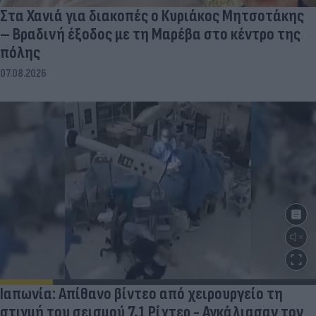
Στα Χανιά για διακοπές ο Κυριάκος Μητσοτάκης
– Βραδινή έξοδος με τη Μαρέβα στο κέντρο της
πόλης
07.08.2026
Ιαπωνία: Απίθανο βίντεο από χειρουργείο τη
στιγμή του σεισμού 7,1 Ρίχτερ - Αγκάλιασαν τον