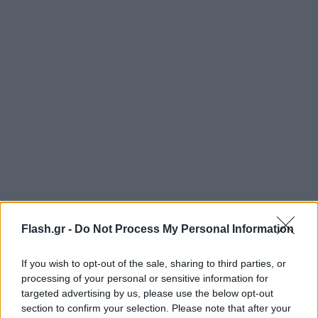
Flash.gr -
Do Not Process My Personal Information
Ο Michael Brecht, καθηγητής στο Πανεπιστήμιο
Humboldt, ανέφερε σχετικά: «Η έκπληξη ήταν
If you wish to opt-out of the sale, sharing to third parties, or
σίγουρα η συμπεριφορά της Anchali. Όταν είδα για
processing of your personal or sensitive information for
targeted advertising by us, please use the below opt-out
πρώτη φορά την αντίδρασή της, ξέσπασα σε
section to confirm your selection. Please note that after your
γέλια. Οπότε αναρωτιέμαι, μήπως η Anchali