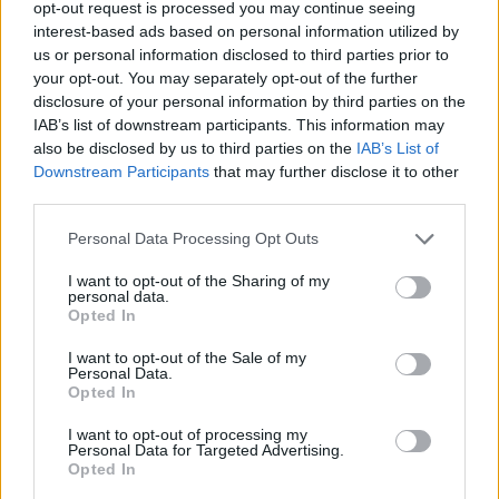
opt-out request is processed you may continue seeing
πιστεύει ότι αυτό είναι αστείο ή απλώς είναι
interest-based ads based on personal information utilized by
κακιά;».
us or personal information disclosed to third parties prior to
your opt-out. You may separately opt-out of the further
disclosure of your personal information by third parties on the
Η κατευθυνόμενη προς τον στόχο συμπεριφορά
IAB’s list of downstream participants. This information may
έχει πρόσφατα παρατηρηθεί και σε άλλα είδη όπως
also be disclosed by us to third parties on the
IAB’s List of
Downstream Participants
that may further disclose it to other
οι χιμπατζήδες, τα κοράκια και τα δελφίνια.
third parties.
Please note that this website/app uses one or more Google
Personal Data Processing Opt Outs
Η Lena Kaufmann, από το Πανεπιστήμιο Humbolt,
services and may gather and store information including but
που βιντεοσκόπησε τη Mary, είπε: «Οι ελέφαντες
not limited to your visit or usage behaviour. You may click to
I want to opt-out of the Sharing of my
personal data.
ψεκάζονται με νερό, λάσπη ή σκόνη όλη την ώρα
grant or deny consent to Google and its third-party tags to
Opted In
use your data for below specified purposes in below Google
και έχει αποδειχτεί ότι πάνω από το 80% των
consent section.
I want to opt-out of the Sale of my
παρατηρούμενων συμπεριφορών χρήσης
Personal Data.
Opted In
εργαλείων σε ελέφαντες σχετίζονται στην
πραγματικότητα με τη φροντίδα του σώματος.
I want to opt-out of processing my
Personal Data for Targeted Advertising.
Αλλά το λάστιχο είναι ένα εξαιρετικά πολύπλοκο
Opted In
εργαλείο, επειδή είναι εύκαμπτο, μπορεί να