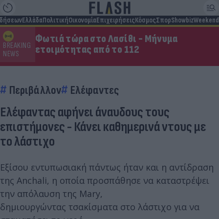
ιδήσεων
Ελλάδα
Πολιτική
Οικονομία
Επιχειρήσεις
Κόσμος
Σπορ
Showbiz
Weekend
Φωτιά τώρα στο Λασίθι - Μήνυμα
BREAKING
ετοιμότητας από το 112
NEWS
Περιβάλλον
Ελέφαντες
Ελέφαντας αφήνει άναυδους τους
επιστήμονες - Κάνει καθημερινά ντους με
το λάστιχο
Εξίσου εντυπωσιακή πάντως ήταν και η αντίδραση
της Anchali, η οποία προσπάθησε να καταστρέψει
την απόλαυση της Mary,
δημιουργώντας τσακίσματα στο λάστιχο για να