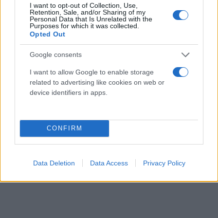
I want to opt-out of Collection, Use,
εκτείνεται σε μήκος και έχει νερό να ρέει μέσα του,
Retention, Sale, and/or Sharing of my
Personal Data that Is Unrelated with the
κάτι που κάνει αυτή τη συμπεριφορά τόσο
Purposes for which it was collected.
ξεχωριστή. Η πολύ επιδέξια συμπεριφορά της Mary
Opted Out
με το λάστιχο μάς έκανε να σκεφτούμε ότι ίσως οι
Google consents
ελέφαντες έχουν κάποια διαισθητική κατανόηση
I want to allow Google to enable storage
των εύκαμπτων σωλήνων, πιθανώς λόγω των
related to advertising like cookies on web or
ομοιοτήτων με την προβοσκίδα τους».
device identifiers in apps.
CONFIRM
Data Deletion
Data Access
Privacy Policy