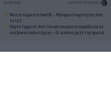
06.08.2026
ΔΗΜΉΤΡΗΣ ΠΑΠΑΪΩΆΝΝΟΥ
Φωτιά τώρα στο Λασίθι - Μήνυμα ετοιμότητας από
το 112
Πόρτο Γερμενό: Από τον καταπράσινο παράδεισο σε
ένα βουνό από στάχτες - Οι εικόνες μετά την φωτιά