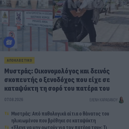
ΑΠΟΚΛΕΙΣΤΙΚΟ
Μυστράς: Οικονομολόγος και δεινός
σκοπευτής ο ξενοδόχος που είχε σε
καταψύκτη τη σορό του πατέρα του
07.08.2026
ΕΛΈΝΗ ΚΑΡΑΘΆΝΟΥ
Μυστράς: Από παθολογικά αίτια ο θάνατος του
ηλικιωμένου που βρέθηκε σε καταψύκτη
«Έλεγε να μην ρωτούν για τον πατέρα του»: Τι