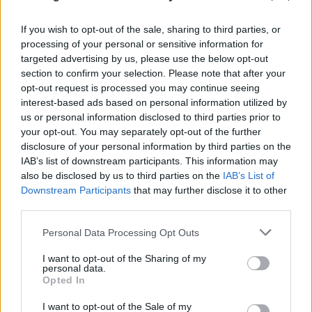
If you wish to opt-out of the sale, sharing to third parties, or
processing of your personal or sensitive information for
targeted advertising by us, please use the below opt-out
section to confirm your selection. Please note that after your
opt-out request is processed you may continue seeing
interest-based ads based on personal information utilized by
us or personal information disclosed to third parties prior to
your opt-out. You may separately opt-out of the further
disclosure of your personal information by third parties on the
IAB’s list of downstream participants. This information may
Καιρός: Στους 38 βαθμούς «σκαρφαλώνει» η
also be disclosed by us to third parties on the
IAB’s List of
θερμοκρασία - Μέχρι και 6 μποφόρ οι άνεμοι
Downstream Participants
that may further disclose it to other
third parties.
07.08.2026
ΧΡΙΣΤΌΔΟΥΛΟΣ ΣΚΟΎΝΤΑΣ
Please note that this website/app uses one or more Google
Personal Data Processing Opt Outs
services and may gather and store information including but
not limited to your visit or usage behaviour. You may click to
I want to opt-out of the Sharing of my
personal data.
grant or deny consent to Google and its third-party tags to
Opted In
use your data for below specified purposes in below Google
consent section.
I want to opt-out of the Sale of my