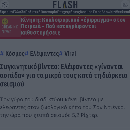
ιδήσεων
Ελλάδα
Πολιτική
Οικονομία
Επιχειρήσεις
Κόσμος
Σπορ
Showbiz
Weekend
Κίνηση: Κυκλοφοριακό «έμφραγμα» στον
Πειραιά - Πού καταγράφονται
BREAKING
καθυστερήσεις
NEWS
Κόσμος
Ελέφαντες
Viral
Συγκινητικό βίντεο: Ελέφαντες «γίνονται
ασπίδα» για τα μικρά τους κατά τη διάρκεια
σεισμού
Τον γύρο του διαδικτύου κάνει βίντεο με
ελέφαντες στον ζωολογικό κήπο του Σαν Ντιέγκο,
την ώρα που χτυπά σεισμός 5,2 Ρίχτερ.