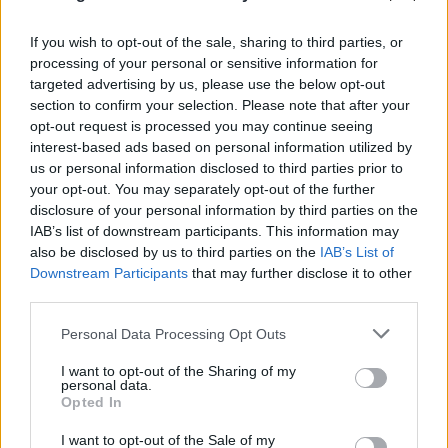
If you wish to opt-out of the sale, sharing to third parties, or
«Έλεγε να μην ρωτούν για τον πατέρα του»:
processing of your personal or sensitive information for
Τι αποκαλύπτει στον FLASH συγγενής του
targeted advertising by us, please use the below opt-out
55χρονου ξενοδόχου
section to confirm your selection. Please note that after your
opt-out request is processed you may continue seeing
05.08.2026
interest-based ads based on personal information utilized by
us or personal information disclosed to third parties prior to
your opt-out. You may separately opt-out of the further
disclosure of your personal information by third parties on the
IAB’s list of downstream participants. This information may
also be disclosed by us to third parties on the
IAB’s List of
Downstream Participants
that may further disclose it to other
third parties.
Please note that this website/app uses one or more Google
Personal Data Processing Opt Outs
services and may gather and store information including but
not limited to your visit or usage behaviour. You may click to
I want to opt-out of the Sharing of my
personal data.
grant or deny consent to Google and its third-party tags to
Opted In
use your data for below specified purposes in below Google
consent section.
I want to opt-out of the Sale of my