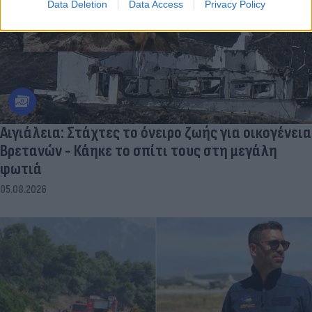
Data Deletion
Data Access
Privacy Policy
Αιγιάλεια: Στάχτες το όνειρο ζωής για οικογένεια
Βρετανών - Κάηκε το σπίτι τους στη μεγάλη
φωτιά
05.08.2026