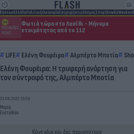
ιδήσεων
Ελλάδα
Πολιτική
Οικονομία
Επιχειρήσεις
Κόσμος
Σπορ
Showbiz
Weekend
Φωτιά τώρα στο Λασίθι - Μήνυμα
BREAKING
ετοιμότητας από το 112
NEWS
LIFE
Ελένη Φουρέιρα
Αλμπέρτο Μποτία
Sho
Ελένη Φουρέιρα: Η τρυφερή ανάρτηση για
τον σύντροφό της, Αλμπέρτο Μποτία
23.08.2022 15:59
Μαρία
Ευσταθίου
Κάνε κλικ και δες περισσότερο