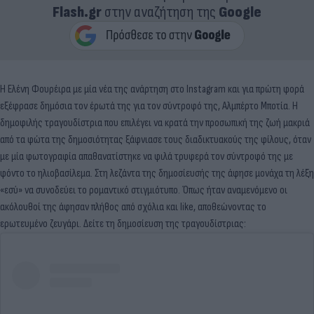
Flash.gr
στην αναζήτηση της
Google
Η Ελένη Φουρέιρα με μία νέα της ανάρτηση στο Instagram και για πρώτη φορά
εξέφρασε δημόσια τον έρωτά της για τον σύντροφό της, Αλμπέρτο Μποτία. Η
δημοφιλής τραγουδίστρια που επιλέγει να κρατά την προσωπική της ζωή μακριά
από τα φώτα της δημοσιότητας ξάφνιασε τους διαδικτυακούς της φίλους, όταν
με μία φωτογραφία απαθανατίστηκε να φιλά τρυφερά τον σύντροφό της με
φόντο το ηλιοβασίλεμα. Στη λεζάντα της δημοσίευσής της άφησε μονάχα τη λέξη
«εσύ» να συνοδεύει το ρομαντικό στιγμιότυπο. Όπως ήταν αναμενόμενο οι
ακόλουθοί της άφησαν πλήθος από σχόλια και like, αποθεώνοντας το
ερωτευμένο ζευγάρι. Δείτε τη δημοσίευση της τραγουδίστριας: