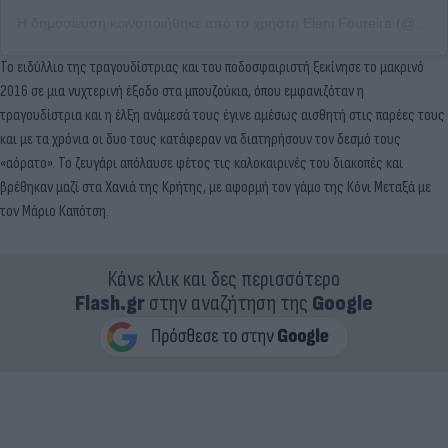
Η δημοσίευση κοινοποιήθηκε από το χρήστη Eleni Foureira (@foureira)
Το ειδύλλιο της τραγουδίστριας και του ποδοσφαιριστή ξεκίνησε το μακρινό
2016 σε μια νυχτερινή έξοδο στα μπουζούκια, όπου εμφανιζόταν η
τραγουδίστρια και η έλξη ανάμεσά τους έγινε αμέσως αισθητή στις παρέες τους
και με τα χρόνια οι δυο τους κατάφεραν να διατηρήσουν τον δεσμό τους
«αόρατο». Το ζευγάρι απόλαυσε φέτος τις καλοκαιρινές του διακοπές και
βρέθηκαν μαζί στα Χανιά της Κρήτης, με αφορμή τον γάμο της Κόνι Μεταξά με
τον Μάριο Καπότση.
Κάνε κλικ και δες περισσότερο
Flash.gr
στην αναζήτηση της
Google