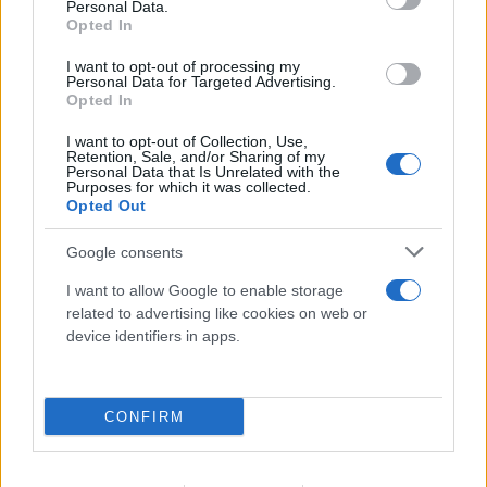
Personal Data.
Opted In
I want to opt-out of processing my
Personal Data for Targeted Advertising.
Opted In
I want to opt-out of Collection, Use,
Retention, Sale, and/or Sharing of my
Personal Data that Is Unrelated with the
Purposes for which it was collected.
Opted Out
Google consents
I want to allow Google to enable storage
Υπόθεση Marfin: Επιστρέφει στην Ελλάδα η
related to advertising like cookies on web or
46χρονη - Πότε θα οδηγηθεί στον εισαγγελέα
device identifiers in apps.
06.08.2026
CONFIRM