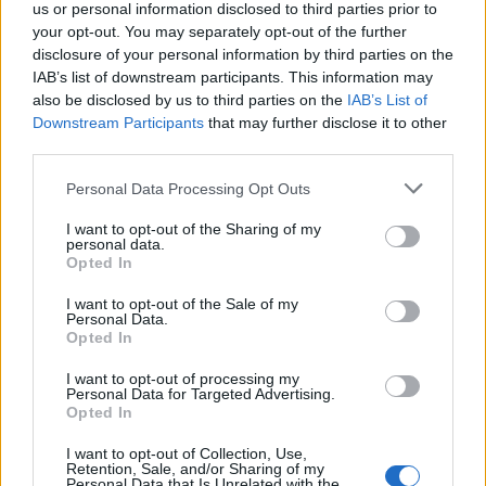
Ευρωκοινοβούλιο
us or personal information disclosed to third parties prior to
your opt-out. You may separately opt-out of the further
Εύη
15.02.2023 20:54
disclosure of your personal information by third parties on the
Κούρτη
IAB’s list of downstream participants. This information may
also be disclosed by us to third parties on the
IAB’s List of
Downstream Participants
that may further disclose it to other
third parties.
Please note that this website/app uses one or more Google
Personal Data Processing Opt Outs
services and may gather and store information including but
not limited to your visit or usage behaviour. You may click to
I want to opt-out of the Sharing of my
personal data.
grant or deny consent to Google and its third-party tags to
Opted In
use your data for below specified purposes in below Google
consent section.
I want to opt-out of the Sale of my
Personal Data.
Opted In
Γιώργος Κύρτσος: Αίτημα στο Ευρωκοινοβούλιο
I want to opt-out of processing my
«για προστασία της ασυλίας του» από τις
Personal Data for Targeted Advertising.
υποκλοπές
Opted In
Εύη
I want to opt-out of Collection, Use,
17.01.2023 17:54
Retention, Sale, and/or Sharing of my
Κούρτη
Personal Data that Is Unrelated with the