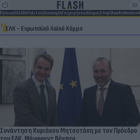
ιδήσεων
Ελλάδα
Πολιτική
Οικονομία
Επιχειρήσεις
Κόσμος
Σπορ
Showbiz
Weekend
ΕΛΚ - Ευρωπαϊκό Λαϊκό Κόμμα
Συνάντηση Κυριάκου Μητσοτάκη με τον Πρόεδρο
του ΕΛΚ, Μάνφρεντ Βέμπερ