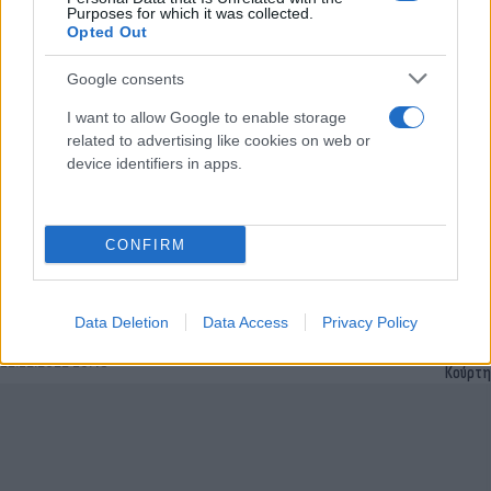
Purposes for which it was collected.
Opted Out
Google consents
I want to allow Google to enable storage
related to advertising like cookies on web or
device identifiers in apps.
CONFIRM
Euractiv για Καϊλή: Ψήφιζε "αγκαζέ" με το ΕΛΚ -
Έντονη κριτική από τους Σοσιαλιστές
Data Deletion
Data Access
Privacy Policy
Εύη
12.12.2022 16:48
Κούρτη