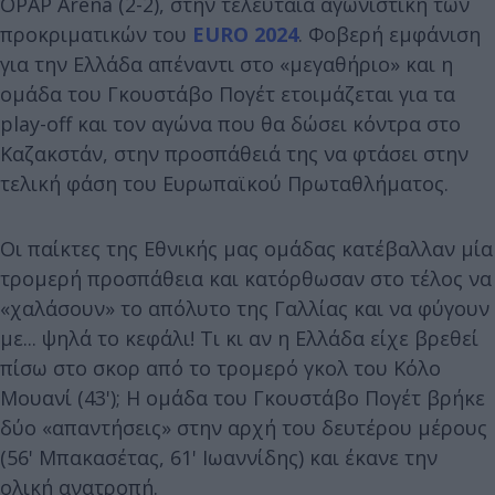
OPAP Arena (2-2), στην τελευταία αγωνιστική των
προκριματικών του
EURO 2024
. Φοβερή εμφάνιση
για την Ελλάδα απέναντι στο «μεγαθήριο» και η
ομάδα του Γκουστάβο Πογέτ ετοιμάζεται για τα
play-off και τον αγώνα που θα δώσει κόντρα στο
Καζακστάν, στην προσπάθειά της να φτάσει στην
τελική φάση του Ευρωπαϊκού Πρωταθλήματος.
Οι παίκτες της Εθνικής μας ομάδας κατέβαλλαν μία
τρομερή προσπάθεια και κατόρθωσαν στο τέλος να
«χαλάσουν» το απόλυτο της Γαλλίας και να φύγουν
με... ψηλά το κεφάλι! Τι κι αν η Ελλάδα είχε βρεθεί
πίσω στο σκορ από το τρομερό γκολ του Κόλο
Μουανί (43'); Η ομάδα του Γκουστάβο Πογέτ βρήκε
δύο «απαντήσεις» στην αρχή του δευτέρου μέρους
(56' Μπακασέτας, 61' Ιωαννίδης) και έκανε την
ολική ανατροπή.