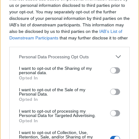
us or personal information disclosed to third parties prior to
your opt-out. You may separately opt-out of the further
disclosure of your personal information by third parties on the
IAB’s list of downstream participants. This information may
also be disclosed by us to third parties on the
IAB’s List of
Downstream Participants
that may further disclose it to other
third parties.
Please note that this website/app uses one or more Google
Personal Data Processing Opt Outs
services and may gather and store information including but
not limited to your visit or usage behaviour. You may click to
I want to opt-out of the Sharing of my
personal data.
grant or deny consent to Google and its third-party tags to
Opted In
Η Ελλάδα ήταν αποφασισμένη να πάρει κάτι από το
use your data for below specified purposes in below Google
ματς και μέσα σε πέντε λεπτά πέτυχε μία επική
consent section.
I want to opt-out of the Sale of my
Personal Data.
ανατροπή. Στο 56' ο Γιώργος Μασούρας έκλεψε την
Opted In
μπάλα, το σουτ του, όπως και αυτό του Ανδρέα
I want to opt-out of processing my
Μπουχαλάκη ανακόπηκαν, όμως ήρθε από πίσω ο
Personal Data for Targeted Advertising.
Opted In
Τάσος Μπακασέτας και με μία «σουτάρα»
ισοφάρισε σε 1-1.
I want to opt-out of Collection, Use,
Retention, Sale, and/or Sharing of my