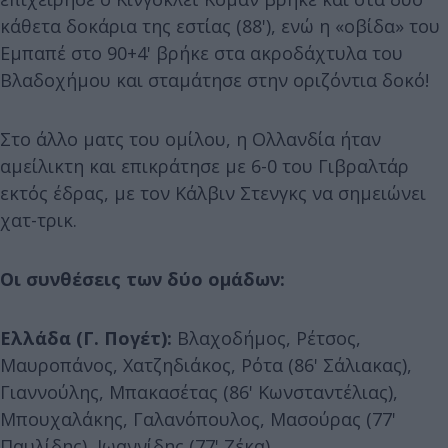
κάθετα δοκάρια της εστίας (88'), ενώ η «οβίδα» του
Εμπαπέ στο 90+4' βρήκε στα ακροδάχτυλα του
Βλαδοχήμου και σταμάτησε στην οριζόντια δοκό!
Στο άλλο ματς του ομίλου, η Ολλανδία ήταν
αμείλικτη και επικράτησε με 6-0 του Γιβραλτάρ
εκτός έδρας, με τον Κάλβιν Στενγκς να σημειώνει
χατ-τρικ.
Οι συνθέσεις των δύο ομάδων:
Ελλάδα (Γ. Πογέτ):
Βλαχοδήμος, Ρέτσος,
Μαυροπάνος, Χατζηδιάκος, Ρότα (86' Σάλιακας),
Γιαννούλης, Μπακασέτας (86' Κωνσταντέλιας),
Μπουχαλάκης, Γαλανόπουλος, Μασούρας (77'
Παυλίδης), Ιωαννίδης (77' Ζέκα).