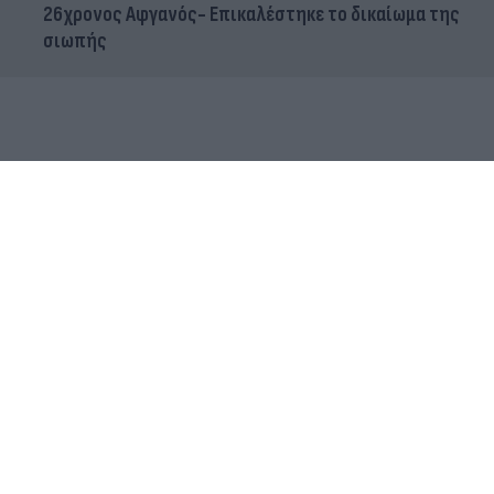
26χρονος Αφγανός- Επικαλέστηκε το δικαίωμα της
σιωπής