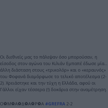
Οι διεθνείς μας το πάλεψαν όσο μπορούσαν, η
είσοδος στον αγώνα του Κιλιάν Εμπαπέ έδωσε μία...
άλλη διάσταση στους «τρικολόρ» και ο «κεραυνός»
του Φοφανά διαμόρφωσε το τελικό αποτέλεσμα (2-
2). Χρειάστηκε και την τύχη η Ελλάδα, αφού οι
Γάλλοι είχαν τέσσερα (!) δοκάρια στην αναμέτρηση.
Ο⚽️Μ⚽️Α⚽️Δ⚽️Α⚽️Ρ⚽️Α
#GREFRA
2-2