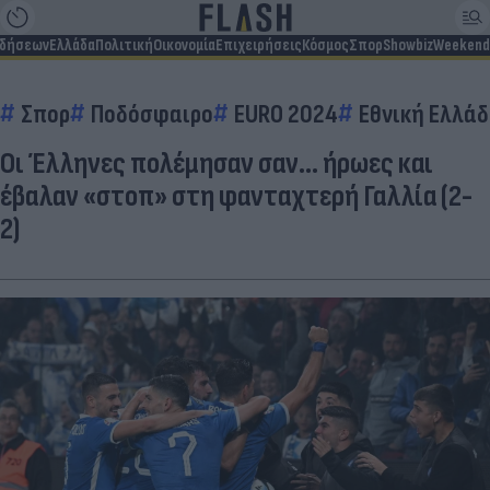
ιδήσεων
Ελλάδα
Πολιτική
Οικονομία
Επιχειρήσεις
Κόσμος
Σπορ
Showbiz
Weekend
Σπορ
Ποδόσφαιρο
EURO 2024
Εθνική Ελλά
Οι Έλληνες πολέμησαν σαν... ήρωες και
έβαλαν «στοπ» στη φανταχτερή Γαλλία (2-
2)