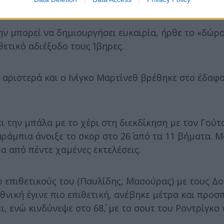
ηνας διεθνής ήταν λίγο πιο μπροστά.
μην μπορεί να δημιουργήσει ευκαιρία, ήρθε το «δώρ
θετικό αδιέξοδο τους Ίβηρες.
ό αριστερά και ο Ινίγκο Μαρτίνεθ βρέθηκε στο έδαφ
ι την μπάλα με το χέρι στη διεκδίκηση με τον Γούτ
ράμπια άνοιξε το σκορ στο 26΄ από τα 11 βήματα. Μ
α από πέντε χαμένες εκτελέσεις.
ο επιθετικούς του (Παυλίδης, Μασούρας) με τους Δο
θνική έγινε πιο επιθετική, ανέβηκε μέτρα και προσ
, ενώ κινδύνεψε στο 68΄, με το σουτ του Ροντρίγκο 