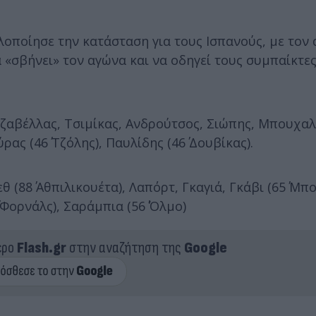
οποίησε την κατάσταση για τους Ισπανούς, με τον 
 «σβήνει» τον αγώνα και να οδηγεί τους συμπαίκτες
ζαβέλλας, Τσιμίκας, Ανδρούτσος, Σιώπης, Μπουχαλά
ας (46΄ Τζόλης), Παυλίδης (46΄ Δουβίκας).
 (88΄ Αθπιλικουέτα), Λαπόρτ, Γκαγιά, Γκάβι (65΄ Μπο
΄ Φορνάλς), Σαράμπια (56΄ Όλμο)
ερο
Flash.gr
στην αναζήτηση της
Google