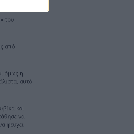
ο» του
ος από
α, όμως η
άλιστα, αυτό
υβίκα και
πάθησε να
να φεύγει