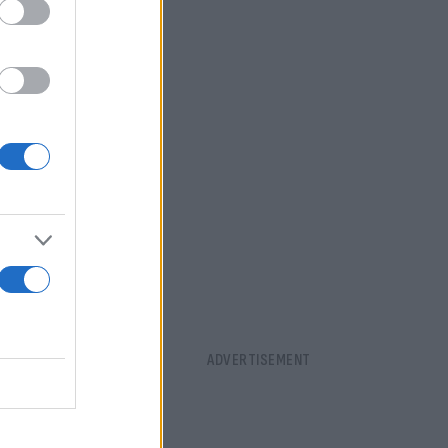
ations
μετείχε και
μάδα επέλεξε
ια
, όμως το