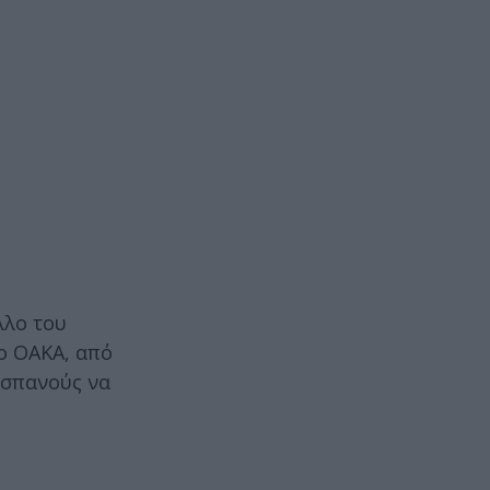
λλο του
το ΟΑΚΑ, από
Ισπανούς να