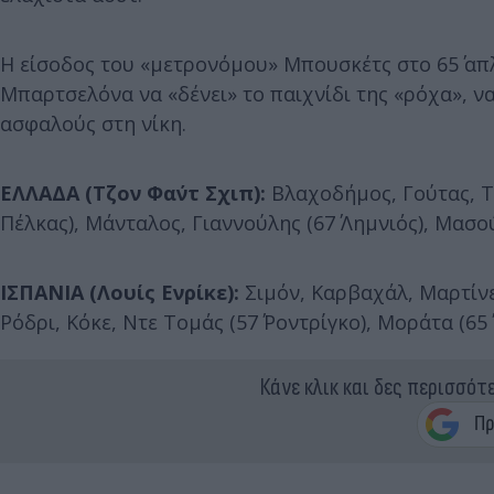
Η είσοδος του «μετρονόμου» Μπουσκέτς στο 65΄ απλ
Μπαρτσελόνα να «δένει» το παιχνίδι της «ρόχα», να
ασφαλούς στη νίκη.
ΕΛΛΑΔΑ (Τζον Φαν΄τ Σχιπ):
Βλαχοδήμος, Γούτας, Τ
Πέλκας), Μάνταλος, Γιαννούλης (67΄ Λημνιός), Μασούρ
ΙΣΠΑΝΙΑ (Λουίς Ενρίκε):
Σιμόν, Καρβαχάλ, Μαρτίνεθ
Ρόδρι, Κόκε, Ντε Τομάς (57΄ Ροντρίγκο), Μοράτα (65
Κάνε κλικ και δες περισσότ