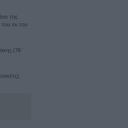
άσο της
 του εκ του
κης (78΄
υσκέτς),