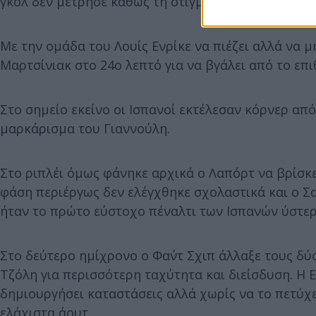
γκολ δεν μέτρησε καθώς τη στιγμή της πάσας ο Έλλ
Με την ομάδα του Λουίς Ενρίκε να πιέζει αλλά να 
Μαρτσίνιακ στο 24ο λεπτό για να βγάλει από το επι
Στο σημείο εκείνο οι Ισπανοί εκτέλεσαν κόρνερ απ
μαρκάρισμα του Γιαννούλη.
Στο ριπλέι όμως φάνηκε αρχικά ο Λαπόρτ να βρίσκε
φάση περιέργως δεν ελέγχθηκε σχολαστικά και ο Σα
ήταν το πρώτο εύστοχο πέναλτι των Ισπανών ύστερ
Στο δεύτερο ημίχρονο ο Φαν΄τ Σχιπ άλλαξε τους δύ
Τζόλη για περισσότερη ταχύτητα και διείσδυση. Η Ε
δημιουργήσει καταστάσεις αλλά χωρίς να το πετύχει
ελάχιστα άουτ.