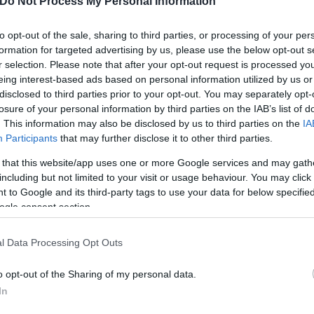
Do Not Process My Personal Information
to opt-out of the sale, sharing to third parties, or processing of your per
formation for targeted advertising by us, please use the below opt-out s
r selection. Please note that after your opt-out request is processed y
eing interest-based ads based on personal information utilized by us or
disclosed to third parties prior to your opt-out. You may separately opt-
 μόνο νίκη επί του ιβηρικού συγκροτήματος και την
losure of your personal information by third parties on the IAB’s list of
και η «γαλανόλευκη» να νικήσει το Κόσοβο. Σε αυτό
. This information may also be disclosed by us to third parties on the
IA
μμετοχή στο Κατάρ μέσω των αγώνων μπαράζ. Εκ τω
Participants
that may further disclose it to other third parties.
 that this website/app uses one or more Google services and may gath
including but not limited to your visit or usage behaviour. You may click 
 to Google and its third-party tags to use your data for below specifi
ogle consent section.
l Data Processing Opt Outs
o opt-out of the Sharing of my personal data.
In