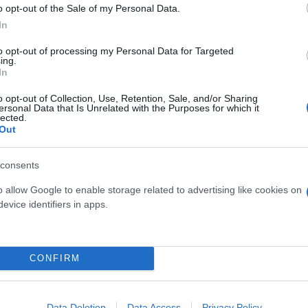
o opt-out of the Sale of my Personal Data.
In
to opt-out of processing my Personal Data for Targeted
ing.
In
 να περιμένει το EURO 2024 (και το υποδεέστερο N
o opt-out of Collection, Use, Retention, Sale, and/or Sharing
 την τελευταία μεγάλη διοργάνωση στην οποία συμ
ersonal Data that Is Unrelated with the Purposes for which it
lected.
Out
ο κυριαρχίας απέναντι στην Ισπανία, η ελληνική ο
consents
μισό του γηπέδου, ψάχνοντας την ευκαιρία σε κάπο
o allow Google to enable storage related to advertising like cookies on
evice identifiers in apps.
CONFIRM
ι στον κενό χώρο και να «εκτελεί» άψογα τον Σιμόν
Data Deletion
Data Access
Privacy Policy