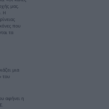
οχής μας.
. Η
ρίνειας
ικόνες που
ται τα
ιάζει μια
» του
ου αφήνει η
Ε.