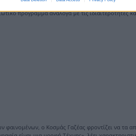
αγκάζονται πολλές φορές να ταξιδεύουν σε μέρη πο
ωτικό πρόγραμμα ανάλογα με τις ιδιαιτερότητες και
ν φαινομένων, ο Κοσμάς Γαζέας φροντίζει να τα α
αφία είναι μια μορφή Τέχνης», λέει χαρακτηριστικ