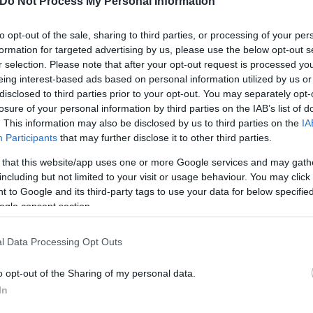
Do Not Process My Personal Information
ου. Το θέαμα ήταν υπέροχο, όπως περιγράφει. Κατά
 κατά τα άλλα πολύ θερμή περιοχή και η φύση σιώπη
to opt-out of the sale, sharing to third parties, or processing of your per
formation for targeted advertising by us, please use the below opt-out s
ωτός ως τη λήξη της ημέρας.
r selection. Please note that after your opt-out request is processed y
eing interest-based ads based on personal information utilized by us or
disclosed to third parties prior to your opt-out. You may separately opt-
φότερο θέαμα που μπορεί να δει ένας παρατηρητής σ
losure of your personal information by third parties on the IAB’s list of
ι ξανά στο μέλλον να δει και άλλες. Κάπως έτσι ξεκι
. This information may also be disclosed by us to third parties on the
IA
Participants
that may further disclose it to other third parties.
 that this website/app uses one or more Google services and may gath
including but not limited to your visit or usage behaviour. You may click 
 to Google and its third-party tags to use your data for below specifi
ogle consent section.
l Data Processing Opt Outs
o opt-out of the Sharing of my personal data.
In