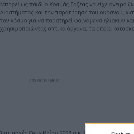
Μπορεί ως παιδί ο Κοσμάς Γαζέας να είχε όνειρο ζ
Διαστήματος και την παρατήρηση του ουρανού, ωστ
τον κόσμο για να παρατηρεί φαινόμενα ηλιακών κα
χρησιμοποιώντας οπτικά όργανα, τα οποία κατασκευ
Στις αρχές Οκτωβρίου 2023 ο κ. Γαζέας, λέκτορας 