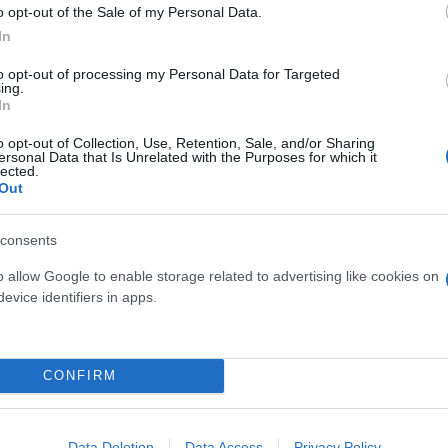
o opt-out of the Sale of my Personal Data.
In
to opt-out of processing my Personal Data for Targeted
ing.
λανητικές διαβάσεις, τις οποίες μελετά σε καθημερι
In
πος να μελετάει κανείς το Σύμπαν, δίνοντας "ραντε
o opt-out of Collection, Use, Retention, Sale, and/or Sharing
παίζουν κρυφτό μεταξύ τους». Τονίζει ότι «η έκλε
ersonal Data that Is Unrelated with the Purposes for which it
lected.
 να εξάγουμε πολύτιμη πληροφορία για το σώμα πο
Out
ί την έκλειψη».
consents
 Ηλίου που παρατήρησε το 1996 στη Θεσσαλονίκη. Α
o allow Google to enable storage related to advertising like cookies on
τήρηση μιας έκλειψης, όπως στη Μογγολία, την Αίγ
evice identifiers in apps.
βηγία, την Ισλανδία, τη Μαδαγασκάρη και την Κίνα.
CONFIRM
, ωστόσο περιγράφει στο ΑΠΕ-ΜΠΕ ότι το κυνήγι τω
ς μπορεί να απαιτούν την παρατήρησή τους από οπο
υνό, μια πόλη, ένα ακριτικό νησί ή ακόμη και η θάλ
Data Deletion
Data Access
Privacy Policy