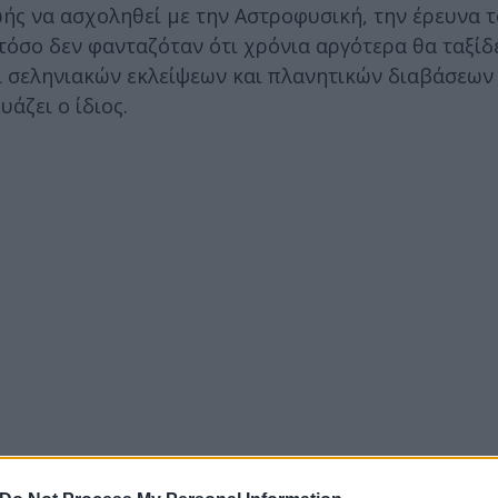
ωής να ασχοληθεί με την Αστροφυσική, την έρευνα 
όσο δεν φανταζόταν ότι χρόνια αργότερα θα ταξίδ
ι σεληνιακών εκλείψεων και πλανητικών διαβάσεων
άζει ο ίδιος.
Αστροφυσικής στο Τμήμα Φυσικής του ΕΚΠΑ, ταξίδεψ