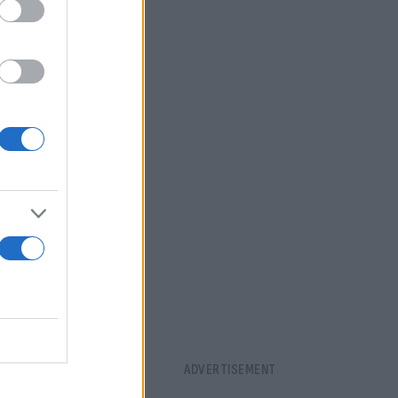
νή βάση,
βού" με τα
ιψη ενός
υ
πό τότε
υπτο, την
ν
ιοδήποτε
ασσα ή οι