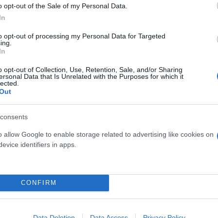
o opt-out of the Sale of my Personal Data.
 μην μένεις στο σκοτάδι... ακολούθησε το F
In
to opt-out of processing my Personal Data for Targeted
ing.
In
o opt-out of Collection, Use, Retention, Sale, and/or Sharing
ersonal Data that Is Unrelated with the Purposes for which it
lected.
Out
consents
o allow Google to enable storage related to advertising like cookies on
evice identifiers in apps.
CONFIRM
Data Deletion
Data Access
Privacy Policy