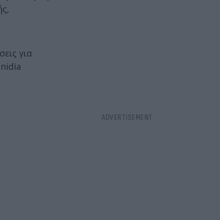
ής,
εις για
nidia