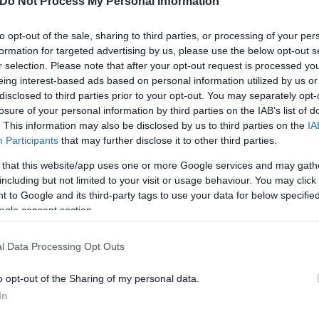
Do Not Process My Personal Information
to opt-out of the sale, sharing to third parties, or processing of your per
formation for targeted advertising by us, please use the below opt-out s
r selection. Please note that after your opt-out request is processed y
τίνια: 3,5 φορές
eing interest-based ads based on personal information utilized by us or
 ο κίνδυνος σοβαρής
disclosed to third parties prior to your opt-out. You may separately opt-
ς κάκωσης
losure of your personal information by third parties on the IAB’s list of
. This information may also be disclosed by us to third parties on the
IA
Participants
that may further disclose it to other third parties.
 that this website/app uses one or more Google services and may gath
including but not limited to your visit or usage behaviour. You may click 
 to Google and its third-party tags to use your data for below specifi
Νέο κύμα καύσωνα σαρώνε
ogle consent section.
Ευρώπη: Θερμοκρασίες - ρ
έκτακτα μέτρα σε πολλές
l Data Processing Opt Outs
o opt-out of the Sharing of my personal data.
In