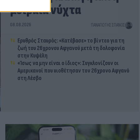
μοιραία νύχτα
08.08.2026
ΠΑΝΑΓΙΏΤΗΣ ΣΠΑΝΌΣ
Ερυθρός Σταυρός: «Κατέβασε» το βίντεο για τη
ζωή του 26χρονου Αφγανού μετά τη δολοφονία
στην Κυψέλη
«Ίσως να μην είναι ο ίδιος»: Συγκλονίζουν οι
Αμερικανοί που υιοθέτησαν τον 26χρονο Αφγανό
στη Λέσβο