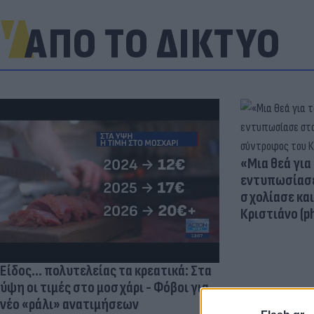
ΑΠΟ ΤΟ ΔΙΚΤΥΟ
«Μια θεά για 
εντυπωσίασε
σχολίασε κα
Κριστιάνο (p
Είδος... πολυτελείας τα κρεατικά: Στα
ύψη οι τιμές στο μοσχάρι - Φόβοι για
νέο «ράλι» ανατιμήσεων