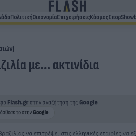
λάδα
Πολιτική
Οικονομία
Επιχειρήσεις
Κόσμος
Σπορ
Showb
σιών)
λία με... ακτινίδια
ερο
Flash.gr
στην αναζήτηση της
Google
αζιλίας να επιτρέψει στις ελληνικές εταιρίες να ε