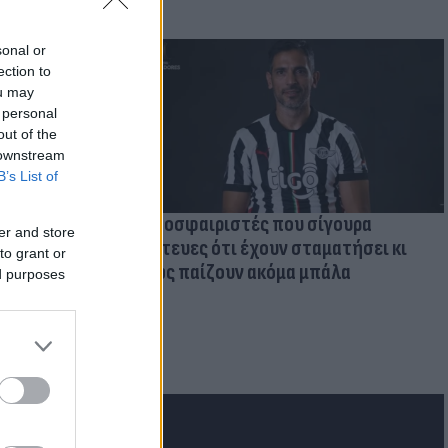
sonal or
ection to
ou may
 personal
out of the
 downstream
B’s List of
Ποδοσφαιριστές που σίγουρα
er and store
πίστευες ότι έχουν σταματήσει κι
to grant or
όμως παίζουν ακόμα μπάλα
ed purposes
ι την
εκόρ &
 χώρες