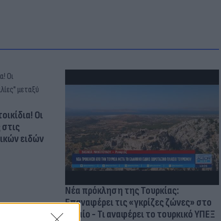
οικίδια! Οι
 στις
τικών ειδών
Νέα πρόκληση της Τουρκίας:
Επαναφέρει τις «γκρίζες ζώνες» στο
Αιγαίο - Τι αναφέρει το τουρκικό ΥΠΕΞ