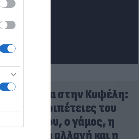
lash.gr
Έγκλημα στην Κυψέλη:
Οι... περιπέτειες του
26χρονου, ο γάμος, η
ξαφνική αλλαγή και η