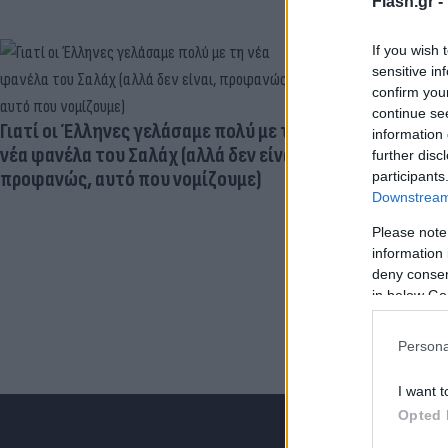
Flash.gr -
If you wish 
sensitive in
confirm you
Ηλεκτρικά πα
continue se
μεγαλύτερος
Γιατί οι Έλληνες γελάσαμε πολύ με τη
information 
εγκεφαλική
νέα φανέλα του Σαλάχ (αλλά δεν είναι,
further disc
προφανώς, αυτό που νομίζουμε)
participants
Downstream 
Please note
information 
deny consent
in below Go
Persona
I want t
Opted 