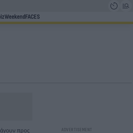
iz
Weekend
FACES
ξάγουν προς