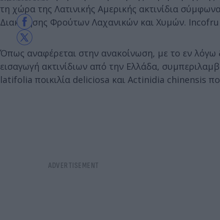
τη χώρα της Λατινικής Αμερικής ακτινίδια σύμφων
Διακίνησης Φρούτων Λαχανικών και Χυμών. Incofrui
Όπως αναφέρεται στην ανακοίνωση, με το εν λόγω δ
εισαγωγή ακτινίδιων από την Ελλάδα, συμπεριλαμβαν
latifolia ποικιλία deliciosa και Actinidia chinensis πο