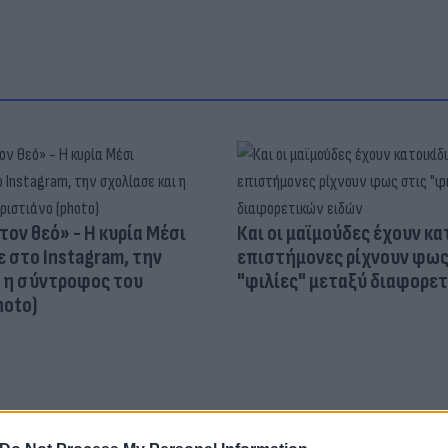
τον θεό» - Η κυρία Μέσι
Και οι μαϊμούδες έχουν κατ
 στο Instagram, την
επιστήμονες ρίχνουν φως
ι η σύντροφος του
"φιλίες" μεταξύ διαφορε
hoto)