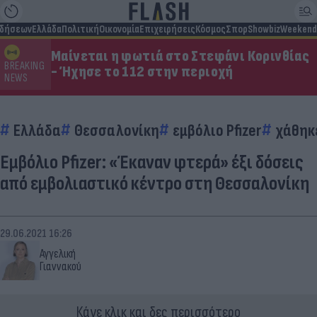
ιδήσεων
Ελλάδα
Πολιτική
Οικονομία
Επιχειρήσεις
Κόσμος
Σπορ
Showbiz
Weekend
Μαίνεται η φωτιά στο Στεφάνι Κορινθίας
BREAKING
- Ήχησε το 112 στην περιοχή
NEWS
Ελλάδα
Θεσσαλονίκη
εμβόλιο Pfizer
χάθηκ
Εμβόλιο Pfizer: «Έκαναν φτερά» έξι δόσεις
από εμβολιαστικό κέντρο στη Θεσσαλονίκη
29.06.2021 16:26
Αγγελική
Γιαννακού
Κάνε κλικ και δες περισσότερο