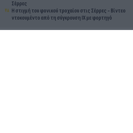
Σέρρες
Η στιγμή του φονικού τροχαίου στις Σέρρες - Βίντεο
ντοκουμέντο από τη σύγκρουση ΙΧ με φορτηγό