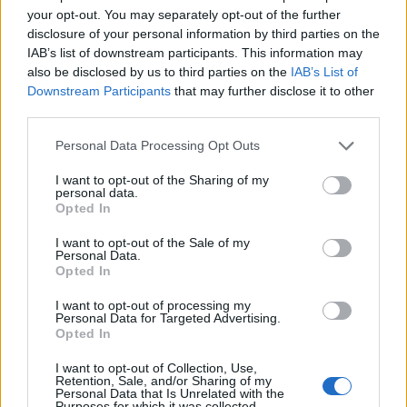
your opt-out. You may separately opt-out of the further
disclosure of your personal information by third parties on the
Πιθανολογείται πως η κλοπή έγινε από άτομο, το
IAB’s list of downstream participants. This information may
οποίο ήρθε στο Κέντρο Υγείας για να εμβολιαστεί.
also be disclosed by us to third parties on the
IAB’s List of
Downstream Participants
that may further disclose it to other
third parties.
Please note that this website/app uses one or more Google
Personal Data Processing Opt Outs
services and may gather and store information including but
not limited to your visit or usage behaviour. You may click to
I want to opt-out of the Sharing of my
personal data.
grant or deny consent to Google and its third-party tags to
Opted In
use your data for below specified purposes in below Google
consent section.
I want to opt-out of the Sale of my
Personal Data.
Opted In
I want to opt-out of processing my
Personal Data for Targeted Advertising.
Opted In
I want to opt-out of Collection, Use,
Retention, Sale, and/or Sharing of my
Personal Data that Is Unrelated with the
Purposes for which it was collected.