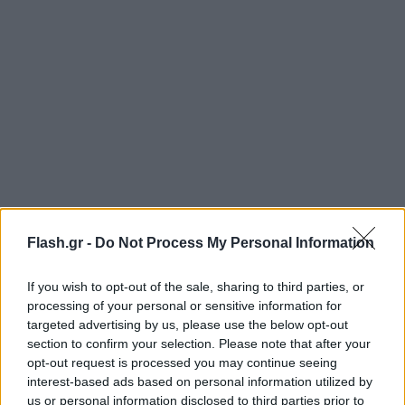
Flash.gr -
Do Not Process My Personal Information
If you wish to opt-out of the sale, sharing to third parties, or
Από την πλευρά της, η διευθύντρια του
processing of your personal or sensitive information for
εμβολιαστικού κέντρου κατήγγειλε άμεσα το
targeted advertising by us, please use the below opt-out
περιστατικό στην Αστυνομία και περιπολικό
section to confirm your selection. Please note that after your
opt-out request is processed you may continue seeing
έσπευσε στο σημείο ξεκινώντας προανάκριση για
interest-based ads based on personal information utilized by
να διαπιστωθεί πώς εξαφανίστηκε το φιαλίδιο.
us or personal information disclosed to third parties prior to