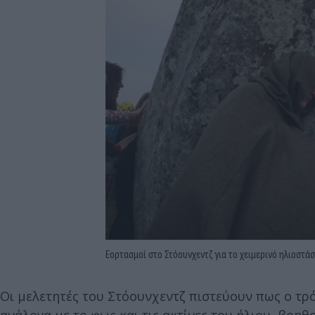
Εορτασμοί στο Στόουνχεντζ για το χειμερινό ηλιοστάσ
Οι μελετητές του Στόουνχεντζ πιστεύουν πως ο τρόπ
ανάλογα με το φως και τις ακτίνες του ήλιου, βοη