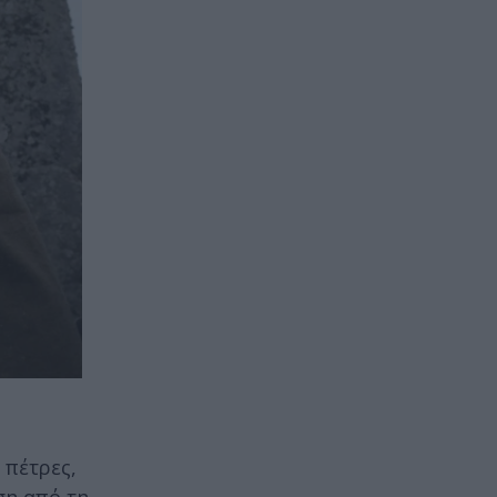
 πέτρες,
ση από τη