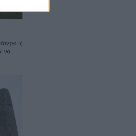
νεότερους
: να