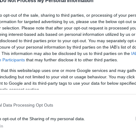
Do Not Process My Personal Information
 πλειονότητά τους, η αλλαγή του καιρού και το πέρ
to opt-out of the sale, sharing to third parties, or processing of your per
επιβίωσης για τους ίδιους και τα ζώα τους.
formation for targeted advertising by us, please use the below opt-out s
r selection. Please note that after your opt-out request is processed y
eing interest-based ads based on personal information utilized by us or
disclosed to third parties prior to your opt-out. You may separately opt-
losure of your personal information by third parties on the IAB’s list of
. This information may also be disclosed by us to third parties on the
IA
Participants
that may further disclose it to other third parties.
 that this website/app uses one or more Google services and may gath
including but not limited to your visit or usage behaviour. You may click 
 to Google and its third-party tags to use your data for below specifi
ogle consent section.
l Data Processing Opt Outs
o opt-out of the Sharing of my personal data.
In