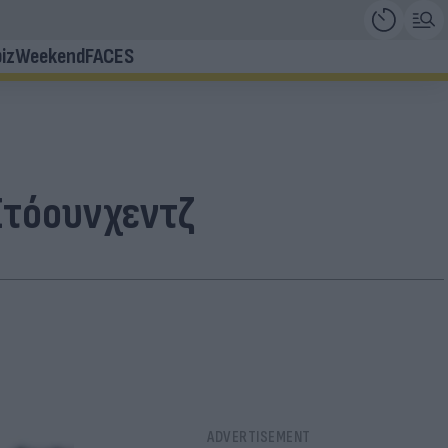
iz
Weekend
FACES
Στόουνχεντζ