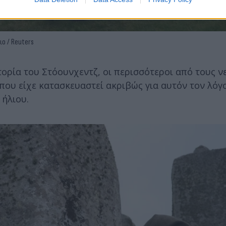
ιο / Reuters
τορία του Στόουνχεντζ, οι περισσότεροι από τους 
που είχε κατασκευαστεί ακριβώς για αυτόν τον λόγο
 ήλιου.