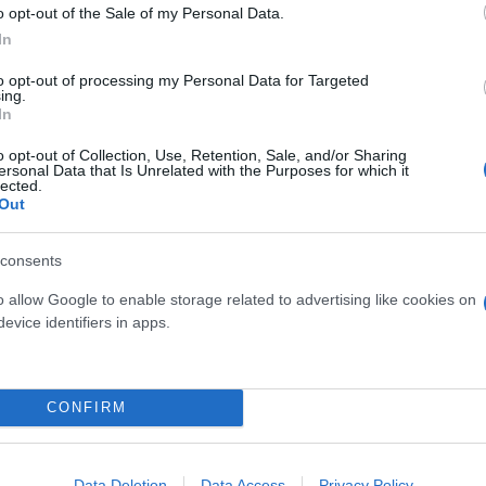
o opt-out of the Sale of my Personal Data.
In
to opt-out of processing my Personal Data for Targeted
ing.
In
o opt-out of Collection, Use, Retention, Sale, and/or Sharing
ersonal Data that Is Unrelated with the Purposes for which it
lected.
Out
consents
o allow Google to enable storage related to advertising like cookies on
evice identifiers in apps.
CONFIRM
Data Deletion
Data Access
Privacy Policy