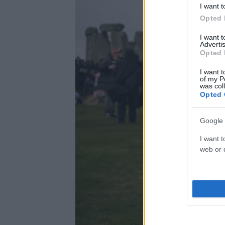
I want t
Opted 
I want 
Advertis
Opted 
I want t
of my P
was col
Opted 
Google 
I want t
web or d