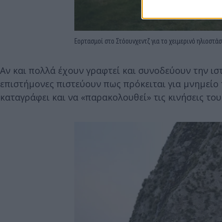
Εορτασμοί στο Στόουνχεντζ για το χειμερινό ηλιοστάσ
Αν και πολλά έχουν γραφτεί και συνοδεύουν την ισ
επιστήμονες πιστεύουν πως πρόκειται για μνημείο 
καταγράφει και να «παρακολουθεί» τις κινήσεις του