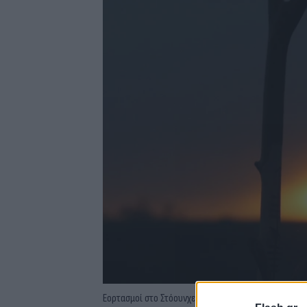
Εορτασμοί στο Στόουνχεντζ για το χειμερινό ηλιοστάσ