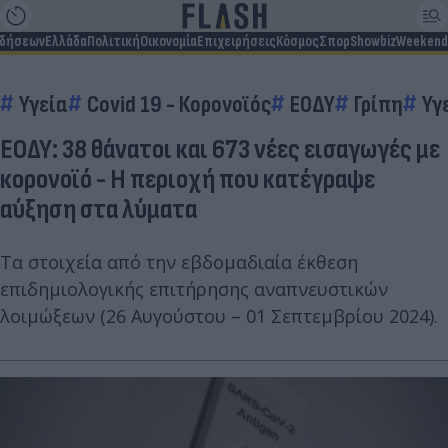
ιδήσεων
Ελλάδα
Πολιτική
Οικονομία
Επιχειρήσεις
Κόσμος
Σπορ
Showbiz
Weekend
Υγεία
Covid 19 - Κορονοϊός
ΕΟΔΥ
Γρίπη
Υγ
ΕΟΔΥ: 38 θάνατοι και 673 νέες εισαγωγές με
κορονοϊό - Η περιοχή που κατέγραψε
αύξηση στα λύματα
Τα στοιχεία από την εβδομαδιαία έκθεση
επιδημιολογικής επιτήρησης αναπνευστικών
λοιμώξεων (26 Αυγούστου – 01 Σεπτεμβρίου 2024).