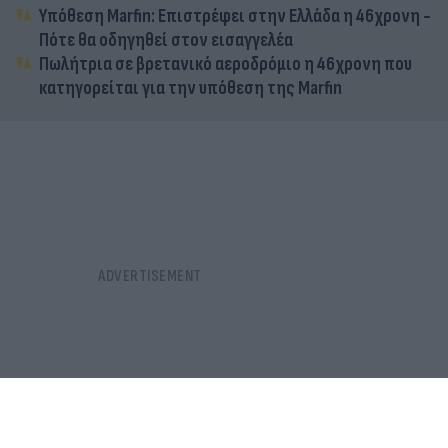
Υπόθεση Marfin: Επιστρέφει στην Ελλάδα η 46χρονη -
Πότε θα οδηγηθεί στον εισαγγελέα
Πωλήτρια σε βρετανικό αεροδρόμιο η 46χρονη που
κατηγορείται για την υπόθεση της Marfin