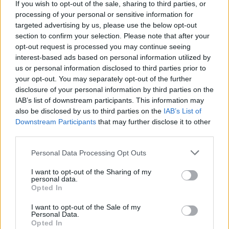
κατά τις προηγούμενες τέσσερις εβδομάδες ήταν
If you wish to opt-out of the sale, sharing to third parties, or
processing of your personal or sensitive information for
13. Ο αριθμός των ασθενών με λοίμωξη COVID-19
targeted advertising by us, please use the below opt-out
που νοσηλεύονται διασωληνωμένοι είναι 29.
section to confirm your selection. Please note that after your
opt-out request is processed you may continue seeing
Ο αριθμός των θανάτων ήταν 38. Ο μέσος
interest-based ads based on personal information utilized by
us or personal information disclosed to third parties prior to
εβδομαδιαίος αριθμός των θανάτων τις
your opt-out. You may separately opt-out of the further
προηγούμενες τέσσερις εβδομάδες ήταν 40.
disclosure of your personal information by third parties on the
IAB’s list of downstream participants. This information may
also be disclosed by us to third parties on the
IAB’s List of
Από τα τέλη της άνοιξης, το στέλεχος ΒΑ.2.86 που
Downstream Participants
that may further disclose it to other
φέρει έστω μία από τις μεταλλάξεις F456L και
third parties.
R346T έχει επικρατήσει στις ανιχνεύσεις.
Please note that this website/app uses one or more Google
Σημειώνεται ότι η κατηγορία αυτή παραλλαγμένων
Personal Data Processing Opt Outs
services and may gather and store information including but
στελεχών δεν έχει συσχετιστεί με αυξημένο
not limited to your visit or usage behaviour. You may click to
I want to opt-out of the Sharing of my
personal data.
κίνδυνο σοβαρής νόσου.
grant or deny consent to Google and its third-party tags to
Opted In
use your data for below specified purposes in below Google
consent section.
I want to opt-out of the Sale of my
Από την επιτήρηση του ιικού φορτίου στα αστικά
Personal Data.
λύματα διαφαίνεται έναρξη της θερινής αυξητικής
Opted In