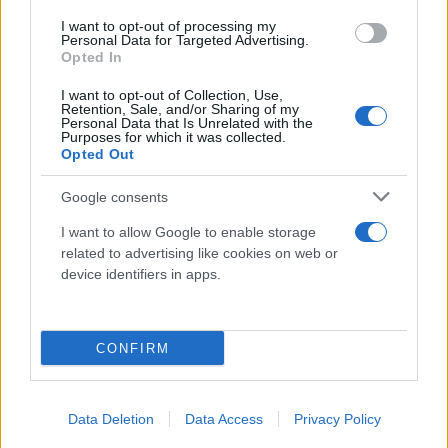
τάσης νωρίτερα, με τα επίπεδα να κινούνται μέχρι
I want to opt-out of processing my
του παρόντος συνολικά χαμηλότερα σε σχέση με
Personal Data for Targeted Advertising.
Opted In
το περσινό θερινό κύμα.
I want to opt-out of Collection, Use,
Retention, Sale, and/or Sharing of my
Τα εβδομαδιαία δεδομένα έδειξαν μείωση της
Personal Data that Is Unrelated with the
Purposes for which it was collected.
κυκλοφορίας του ιού SARS-CoV-2 σε έξι από τις
Opted Out
δέκα περιοχές που ελέγχθηκαν, ενώ σε τρεις
Google consents
καταγράφηκε σταθεροποίηση και σε μία αύξηση
(Αλεξανδρούπολη).
I want to allow Google to enable storage
related to advertising like cookies on web or
device identifiers in apps.
CONFIRM
Data Deletion
Data Access
Privacy Policy