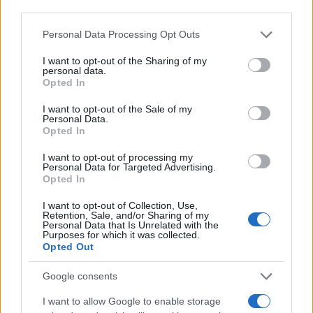
third parties.
Please note that this website/app uses one or more Google
Personal Data Processing Opt Outs
services and may gather and store information including but
not limited to your visit or usage behaviour. You may click to
I want to opt-out of the Sharing of my
personal data.
grant or deny consent to Google and its third-party tags to
Opted In
use your data for below specified purposes in below Google
consent section.
I want to opt-out of the Sale of my
Personal Data.
Opted In
I want to opt-out of processing my
Personal Data for Targeted Advertising.
Opted In
I want to opt-out of Collection, Use,
Retention, Sale, and/or Sharing of my
Personal Data that Is Unrelated with the
Purposes for which it was collected.
Opted Out
Google consents
I want to allow Google to enable storage