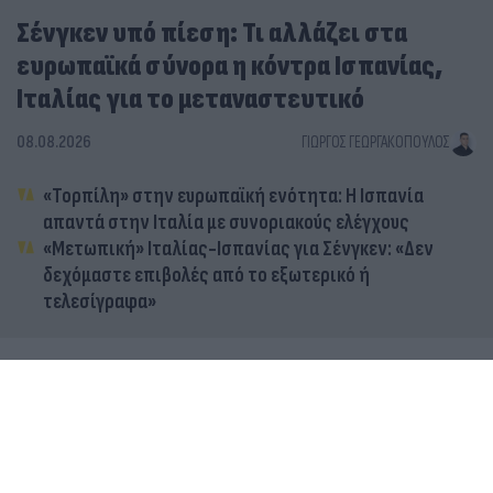
Σένγκεν υπό πίεση: Τι αλλάζει στα
ευρωπαϊκά σύνορα η κόντρα Ισπανίας,
Ιταλίας για το μεταναστευτικό
08.08.2026
ΓΙΏΡΓΟΣ ΓΕΩΡΓΑΚΌΠΟΥΛΟΣ
«Τορπίλη» στην ευρωπαϊκή ενότητα: Η Ισπανία
απαντά στην Ιταλία με συνοριακούς ελέγχους
«Μετωπική» Ιταλίας-Ισπανίας για Σένγκεν: «Δεν
δεχόμαστε επιβολές από το εξωτερικό ή
τελεσίγραφα»