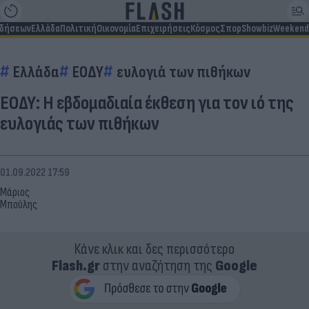
ιδήσεων
Ελλάδα
Πολιτική
Οικονομία
Επιχειρήσεις
Κόσμος
Σπορ
Showbiz
Weekend
Ελλάδα
ΕΟΔΥ
ευλογιά των πιθήκων
ΕΟΔΥ: Η εβδομαδιαία έκθεση για τον ιό της
ευλογιάς των πιθήκων
01.09.2022 17:59
Μάριος
Μπούλης
Κάνε κλικ και δες περισσότερο
Flash.gr
στην αναζήτηση της
Google