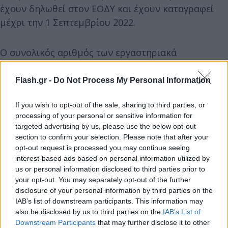
έχουν δηλωθεί στον ΕΟΔΥ και έχουν καταγραφεί
μέχρι την 1 Σεπτεμβρίου 2022.
Ο συνολικός αριθμός των εργαστηριακά
επιβεβαιωμένων κρουσμάτων από την έναρξη της
καταγραφής ανέρχεται σε 58 (όλοι άνδρες, διάμεση
Flash.gr -
Do Not Process My Personal Information
ηλικία: 36 έτη (19-59), εκ των οποίων 19 ανέφεραν
If you wish to opt-out of the sale, sharing to third parties, or
ταξίδι στο εξωτερικό εντός του χρόνου επώασης
processing of your personal or sensitive information for
της νόσου (33%). Η χρονική κατανομή των
targeted advertising by us, please use the below opt-out
εργαστηριακά επιβεβαιωμένων κρουσμάτων ανά
section to confirm your selection. Please note that after your
εβδομάδα έναρξης συμπτωμάτων (εβδομάδα κατά
opt-out request is processed you may continue seeing
interest-based ads based on personal information utilized by
ISO) παρουσιάζεται στο Γράφημα.
us or personal information disclosed to third parties prior to
your opt-out. You may separately opt-out of the further
disclosure of your personal information by third parties on the
IAB’s list of downstream participants. This information may
also be disclosed by us to third parties on the
IAB’s List of
Downstream Participants
that may further disclose it to other