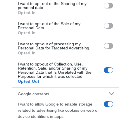
not limited to your visit or usage behaviour. You may click to
I want to opt-out of the Sharing of my
personal data.
Όλα αυτά συνέβησαν μια μόλις μέρα
μετά το
grant or deny consent to Google and its third-party tags to
Opted In
use your data for below specified purposes in below Google
αδιανόητο περιστατικό βίας στο γνωστό
consent section.
I want to opt-out of the Sale of my
ξενοδοχείο Marco Polo.
Σε βίντεο που έγινε viral
Personal Data.
Opted In
στα μέσα κοινωνικής δικτύωσης άτομα
συγκρούονται με μανία, γλιστρούν στα βρεγμένα
I want to opt-out of processing my
Personal Data for Targeted Advertising.
πλακάκια πισίνας, ενώ στο αποκορύφωμα της
Opted In
έντασης ένας άνδρας, φορώντας μπλε σορτς,
I want to opt-out of Collection, Use,
εκτοξεύει μια καρέκλα προς την αντίθετη πλευρά
Retention, Sale, and/or Sharing of my
Personal Data that Is Unrelated with the
της πισίνας.
Purposes for which it was collected.
Opted Out
Δείτε το βίντεο:
Google consents
I want to allow Google to enable storage
related to advertising like cookies on web or
device identifiers in apps.