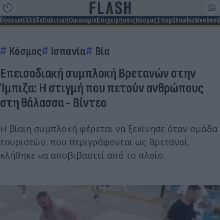
ιδήσεων
Ελλάδα
Πολιτική
Οικονομία
Επιχειρήσεις
Κόσμος
Σπορ
Showbiz
Weekend
Κόσμος
Ισπανία
Βία
Επεισοδιακή συμπλοκή Bρετανών στην
Ίμπιζα: Η στιγμή που πετούν ανθρώπους
στη θάλασσα - Βίντεο
Η βίαιη συμπλοκή φέρεται να ξεκίνησε όταν ομάδα
τουριστών, που περιγράφονται ως Βρετανοί,
κλήθηκε να αποβιβαστεί από το πλοίο.