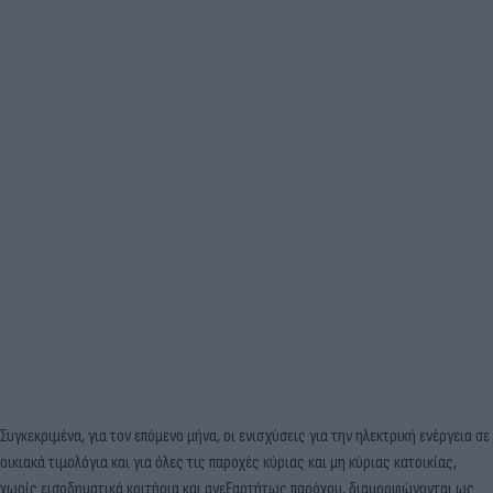
Συγκεκριμένα, για τον επόμενο μήνα, οι ενισχύσεις για την ηλεκτρική ενέργεια σε
οικιακά τιμολόγια και για όλες τις παροχές κύριας και μη κύριας κατοικίας,
χωρίς εισοδηματικά κριτήρια και ανεξαρτήτως παρόχου, διαμορφώνονται ως