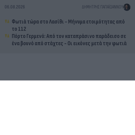
06.08.2026
ΔΗΜΉΤΡΗΣ ΠΑΠΑΪΩΆΝΝΟΥ
Φωτιά τώρα στο Λασίθι - Μήνυμα ετοιμότητας από
το 112
Πόρτο Γερμενό: Από τον καταπράσινο παράδεισο σε
ένα βουνό από στάχτες - Οι εικόνες μετά την φωτιά