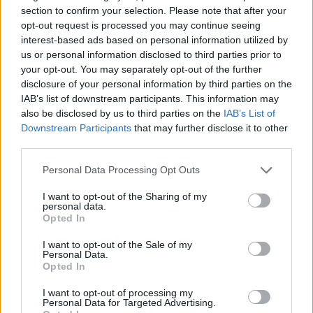
section to confirm your selection. Please note that after your
opt-out request is processed you may continue seeing
interest-based ads based on personal information utilized by
us or personal information disclosed to third parties prior to
your opt-out. You may separately opt-out of the further
disclosure of your personal information by third parties on the
IAB’s list of downstream participants. This information may
– Κριτήρια: Κανένα
also be disclosed by us to third parties on the
IAB’s List of
Downstream Participants
that may further disclose it to other
third parties.
Κατανάλωση έως 500 kWh
/μήνα:
Please note that this website/app uses one or more Google
Personal Data Processing Opt Outs
services and may gather and store information including but
* Επιδότηση Οκτωβρίου: 1,5 λεπτό/kWh
not limited to your visit or usage behaviour. You may click to
I want to opt-out of the Sharing of my
personal data.
grant or deny consent to Google and its third-party tags to
Opted In
use your data for below specified purposes in below Google
consent section.
I want to opt-out of the Sale of my
Personal Data.
Opted In
I want to opt-out of processing my
Personal Data for Targeted Advertising.