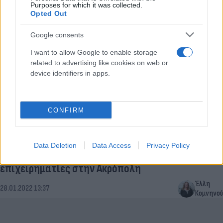
Κομνηνού
Purposes for which it was collected.
Opted Out
Google consents
I want to allow Google to enable storage
related to advertising like cookies on web or
device identifiers in apps.
CONFIRM
Τζέιμι Ντάιμον: To δείπνο του επικεφαλής της JP
Data Deletion
Data Access
Privacy Policy
Morgan Chase με 20 κορυφαίους Έλληνες
επιχειρηματίες στην Ακρόπολη
Έλλη
28.01.2022 13:37
Κομνηνού