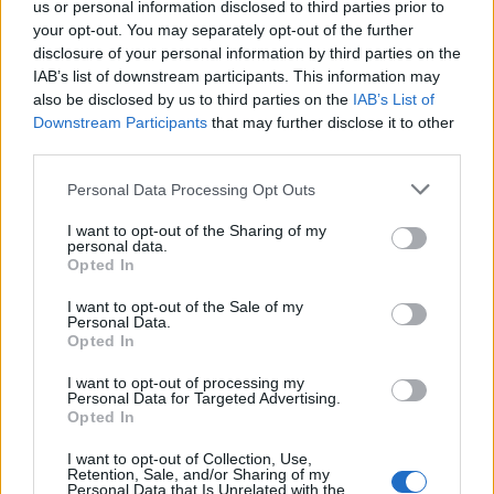
us or personal information disclosed to third parties prior to
Ευρωπαϊκή Πίστη: Ασφαλιστικός Γονέας – Στο
your opt-out. You may separately opt-out of the further
1,2 εκ. ευρώ η επιστροφή ασφαλίστρων
disclosure of your personal information by third parties on the
IAB’s list of downstream participants. This information may
Μαρία
also be disclosed by us to third parties on the
IAB’s List of
31.01.2022 12:56
Ευσταθίου
Downstream Participants
that may further disclose it to other
third parties.
Please note that this website/app uses one or more Google
Personal Data Processing Opt Outs
services and may gather and store information including but
not limited to your visit or usage behaviour. You may click to
I want to opt-out of the Sharing of my
personal data.
grant or deny consent to Google and its third-party tags to
Opted In
use your data for below specified purposes in below Google
consent section.
I want to opt-out of the Sale of my
Personal Data.
Opted In
I want to opt-out of processing my
Personal Data for Targeted Advertising.
ΗΠΑ: Μήνυση κατά της Amazon για
Opted In
αντισυνδικαλιστικές πρακτικές
I want to opt-out of Collection, Use,
Retention, Sale, and/or Sharing of my
Έλλη
Personal Data that Is Unrelated with the
29.01.2022 08:54