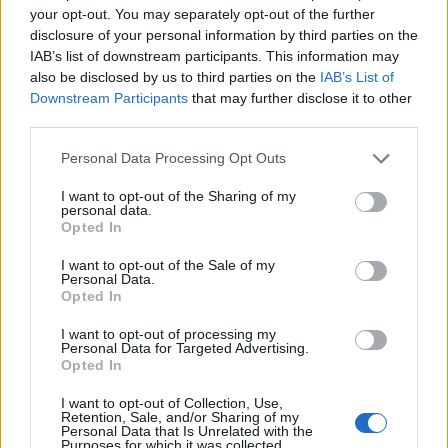
Flash.gr
your opt-out. You may separately opt-out of the further
disclosure of your personal information by third parties on the
IAB’s list of downstream participants. This information may
also be disclosed by us to third parties on the
IAB’s List of
Downstream Participants
that may further disclose it to other
third parties.
Please note that this website/app uses one or more Google
Personal Data Processing Opt Outs
services and may gather and store information including but
not limited to your visit or usage behaviour. You may click to
I want to opt-out of the Sharing of my
personal data.
grant or deny consent to Google and its third-party tags to
Opted In
use your data for below specified purposes in below Google
consent section.
I want to opt-out of the Sale of my
Personal Data.
Έτσι θα δείξεις ότι είσαι ο ηγέτης στον
Opted In
εργασιακό σου χώρο
I want to opt-out of processing my
Βαγγέλης
Personal Data for Targeted Advertising.
28.12.2023 20:07
Ζερβάκης
Opted In
I want to opt-out of Collection, Use,
Retention, Sale, and/or Sharing of my
Personal Data that Is Unrelated with the
Purposes for which it was collected.