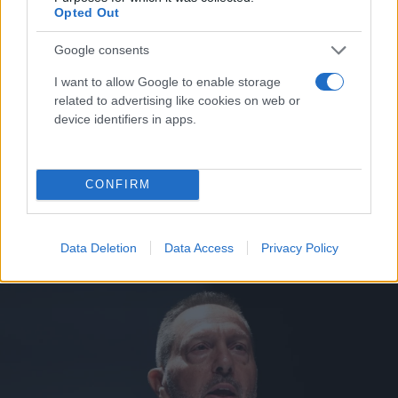
Opted Out
Google consents
I want to allow Google to enable storage
related to advertising like cookies on web or
device identifiers in apps.
Δώρο Χριστουγέννων: Υπολογίστε μόνοι σας τα
CONFIRM
χρήματα που δικαιούστε
Συντακτική
19.12.2023 21:13
Ομάδα
Data Deletion
Data Access
Privacy Policy
Flash.gr