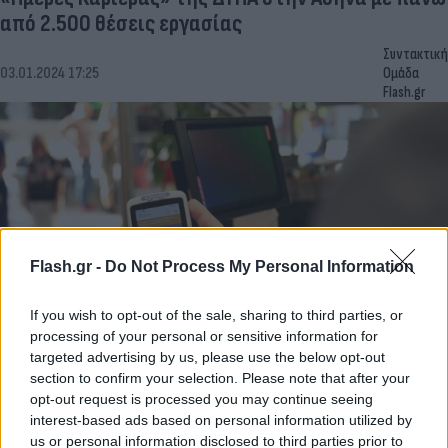
από 2.500 θέσεις εργασίας
Συντακτική
03.01.2024 17:25
Ομάδα
Flash.gr
Flash.gr -
Do Not Process My Personal Information
If you wish to opt-out of the sale, sharing to third parties, or
processing of your personal or sensitive information for
targeted advertising by us, please use the below opt-out
Ψηφιακή κάρτα εργασίας: Σε αυτές τις
section to confirm your selection. Please note that after your
επιχειρήσεις επεκτείνεται από 1η Ιανουαρίου
opt-out request is processed you may continue seeing
interest-based ads based on personal information utilized by
Συντακτική
29.12.2023 15:52
us or personal information disclosed to third parties prior to
Ομάδα