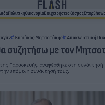
λάδα
Πολιτική
Οικονομία
Επιχειρήσεις
Κόσμος
Σπορ
Showb
τογάν
Κυριάκος Μητσοτάκης
Αποκλειστική Οικ
θα συζητήσω με τον Μητσοτ
 της Παρασκευής, αναφέρθηκε στη συνάντησή 
 στην επόμενη συνάντησή τους.