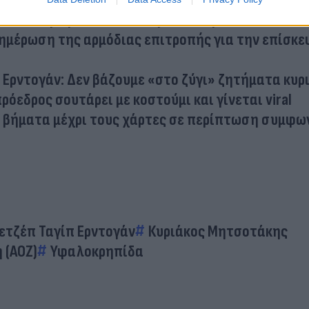
πολιτική ζήτα από τον Μητσοτάκη ο ΣΥΡΙΖΑ
ημέρωση της αρμόδιας επιτροπής για την επίσκ
Ερντογάν: Δεν βάζουμε «στο ζύγι» ζητήματα κυρ
ρόεδρος σουτάρει με κοστούμι και γίνεται viral
Τα βήματα μέχρι τους χάρτες σε περίπτωση συμφων
ετζέπ Ταγίπ Ερντογάν
Κυριάκος Μητσοτάκης
 (ΑΟΖ)
Υφαλοκρηπίδα