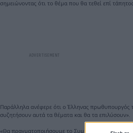
σημειώνοντας ότι το θέμα που θα τεθεί επί τάπητος
Παράλληλα ανέφερε ότι ο Έλληνας πρωθυπουργός το
συζητήσουν αυτά τα θέματα και θα τα επιλύσουν».
«Θα πραγματοποιήσουμε το Συμβούλιο Ανώτατης Συν