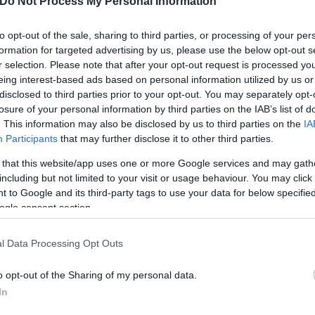
Do Not Process My Personal Information
τις συναντήσεις του με την ομόλογο του. Ως αποτέλ
ιρία να συναντηθούμε στις αρχές του επόμενου έτ
to opt-out of the sale, sharing to third parties, or processing of your per
τα προβλήματα στο Αιγαίο. Ο κ. Πρόεδρος δήλωσε ό
formation for targeted advertising by us, please use the below opt-out s
r selection. Please note that after your opt-out request is processed y
οβλήματά», είπε ο Ταγίπ Ερντογάν.
eing interest-based ads based on personal information utilized by us or
disclosed to third parties prior to your opt-out. You may separately opt-
losure of your personal information by third parties on the IAB’s list of
μιλία του στη Γενική Συνέλευση του ΟΗΕ
σημείω
. This information may also be disclosed by us to third parties on the
IA
μοναδική διαφορά που υπάρχει με την Τουρκία - η 
Participants
that may further disclose it to other third parties.
α πως δεν είναι αποδεκτή καμία σκέψη για «λύση 
 that this website/app uses one or more Google services and may gath
including but not limited to your visit or usage behaviour. You may click 
 to Google and its third-party tags to use your data for below specifi
ogle consent section.
l Data Processing Opt Outs
o opt-out of the Sharing of my personal data.
In