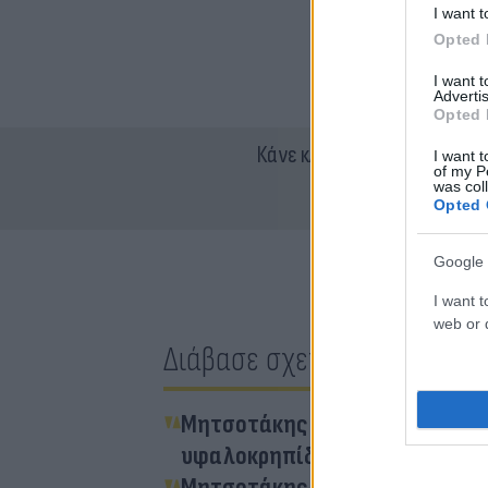
I want t
Opted 
I want 
Advertis
Opted 
Κάνε κλικ και δες περισσότ
I want t
of my P
was col
Opted 
Google 
I want t
web or d
Διάβασε σχετικά
Μητσοτάκης στον ΟΗΕ: Παράθυρο
υφαλοκρηπίδα και ΑΟΖ
Μητσοτάκης σε Γκουτέρες: Να 