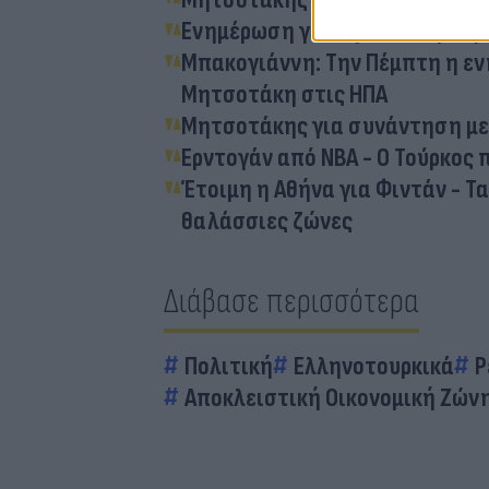
Ενημέρωση για την εξωτερική 
Μπακογιάννη: Την Πέμπτη η εν
Μητσοτάκη στις ΗΠΑ
Μητσοτάκης για συνάντηση με 
Ερντογάν από NBA - O Τούρκος π
Έτοιμη η Αθήνα για Φιντάν - 
θαλάσσιες ζώνες
Διάβασε περισσότερα
Πολιτική
Ελληνοτουρκικά
Ρ
Αποκλειστική Οικονομική Ζώνη