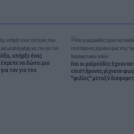
δόξα, υπήρξε ένας
έπρεπε να δώσει μια
Και οι μαϊμούδες έχουν κατ
για τον γιο του
επιστήμονες ρίχνουν φως
"φιλίες" μεταξύ διαφορε