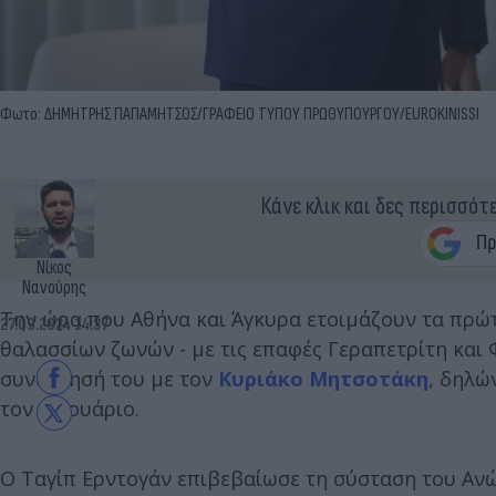
Φωτο: ΔΗΜΗΤΡΗΣ ΠΑΠΑΜΗΤΣΟΣ/ΓΡΑΦΕΙΟ ΤΥΠΟΥ ΠΡΩΘΥΠΟΥΡΓΟΥ/EUROKINISSI
Κάνε κλικ και δες περισσότ
Νίκος
Νανούρης
Την ώρα που Αθήνα και Άγκυρα ετοιμάζουν τα πρώτ
27.09.2024 14:37
θαλασσίων ζωνών - με τις επαφές Γεραπετρίτη και 
συνάντησή του με τον
Κυριάκο Μητσοτάκη
, δηλώ
τον Ιανουάριο.
Ο Ταγίπ Ερντογάν επιβεβαίωσε τη σύσταση του Ανώ