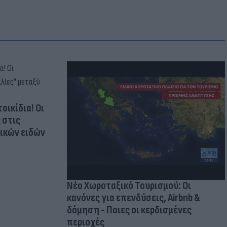
οικίδια! Οι
 στις
τικών ειδών
Νέο Χωροταξικό Τουρισμού: Οι
κανόνες για επενδύσεις, Airbnb &
δόμηση - Ποιες οι κερδισμένες
περιοχές