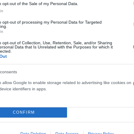
o opt-out of the Sale of my Personal Data.
In
to opt-out of processing my Personal Data for Targeted
ing.
In
ερο
Flash.gr
στην αναζήτηση της
Google
o opt-out of Collection, Use, Retention, Sale, and/or Sharing
ersonal Data that Is Unrelated with the Purposes for which it
lected.
Out
consents
o allow Google to enable storage related to advertising like cookies on
evice identifiers in apps.
CONFIRM
 ευκαιρίας για Ελλάδα - Τουρκία, να λύσουμε
αξιοποιηθεί κάθε δυνατότητα για λύση του Κυπρι
Data Deletion
Data Access
Privacy Policy