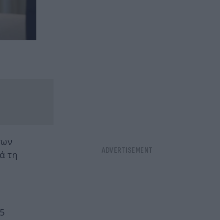
των
ά τη
5