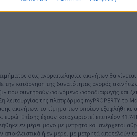
 τιμήματος στις αγοραπωλησίες ακινήτων θα γίνεται
ε την κατάργηση της δυνατότητας αγοράς ακινήτων
έζι» που συντηρούν φαινόμενα φοροδιαφυγής και ξ
ρξη λειτουργίας της πλατφόρμας myPROPERTY το Μά
ασης ακινήτων, το τίμημα των οποίων εξοφλήθηκε 
κ. ευρώ. Επίσης έχουν καταχωριστεί επιπλέον 41.74
ήθηκε εν μέρει μόνο με μετρητά και ανέρχεται αθρ
αν αποκλειστικά ή εν μέρει με μετρητά αποτελούν το