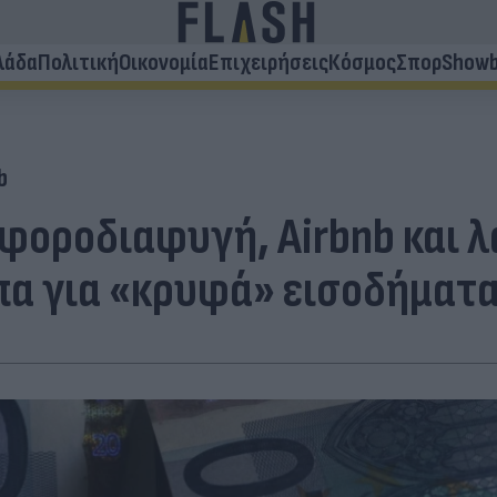
λάδα
Πολιτική
Οικονομία
Επιχειρήσεις
Κόσμος
Σπορ
Showb
b
 φοροδιαφυγή, Αirbnb και 
πα για «κρυφά» εισοδήματ