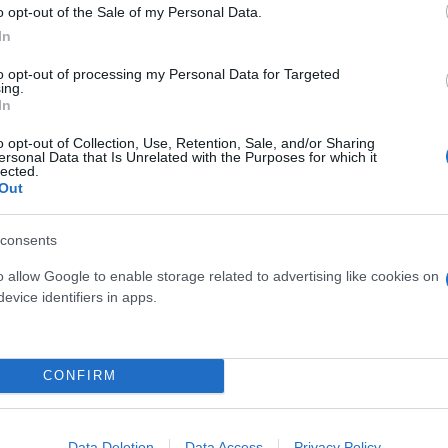
o opt-out of the Sale of my Personal Data.
 τιμολόγια και έτσι οι ελεγκτικές αρχές θα έχουν 
In
αληθεύουν τις συναλλαγές
to opt-out of processing my Personal Data for Targeted
ing.
In
(myDATA), μέτρο που θα «κλείσει τα παράθυρα» για
o opt-out of Collection, Use, Retention, Sale, and/or Sharing
πίπτουν από το φορολογητέο εισόδημα προκειμένου
ersonal Data that Is Unrelated with the Purposes for which it
lected.
σοδα που δηλώνονται δεν μπορεί να υπολείπονται α
Out
DATA, ταμειακές-POS), ενώ ως τιμολόγια εξόδων 
α έχουν διαβιβαστεί ηλεκτρονικά στο myDATA.
consents
o allow Google to enable storage related to advertising like cookies on
 ηλεκτρονικών πληρωμών (EFT/POS) στους υπόλοιπ
evice identifiers in apps.
οχρέωση. Στόχος είναι η αύξηση των εσόδων από το
ι η διεύρυνση της φορολογικής βάσης.
CONFIRM
Data Deletion
Data Access
Privacy Policy