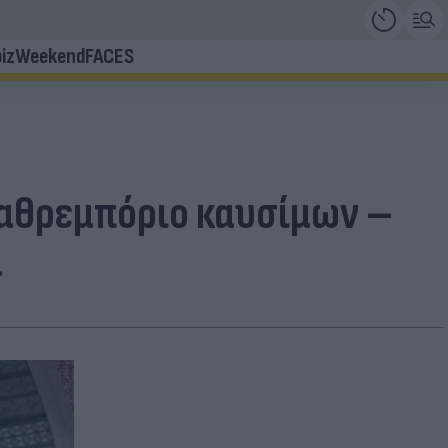
iz
Weekend
FACES
λαθρεμπόριο καυσίμων –
α