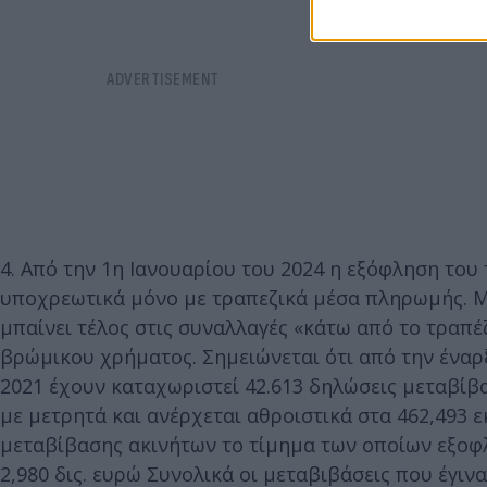
4. Από την 1η Ιανουαρίου του 2024 η εξόφληση του
υποχρεωτικά μόνο με τραπεζικά μέσα πληρωμής. Μ
μπαίνει τέλος στις συναλλαγές «κάτω από το τραπ
βρώμικου χρήματος. Σημειώνεται ότι από την ένα
2021 έχουν καταχωριστεί 42.613 δηλώσεις μεταβίβ
με μετρητά και ανέρχεται αθροιστικά στα 462,493 ε
μεταβίβασης ακινήτων το τίμημα των οποίων εξοφλ
2,980 δις. ευρώ Συνολικά οι μεταβιβάσεις που έγιν