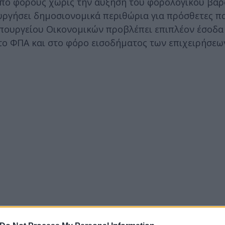
από φόρους χωρίς την αύξηση του φορολογικού βάρ
ουργήσει δημοσιονομικά περιθώρια για πρόσθετες π
υπουργείου Οικονομικών προβλέπει επιπλέον έσοδα
στο ΦΠΑ και στο φόρο εισοδήματος των επιχειρήσεω
οροδιαφυγής
έρχεται στις αρχές του 2024 νομοσχ