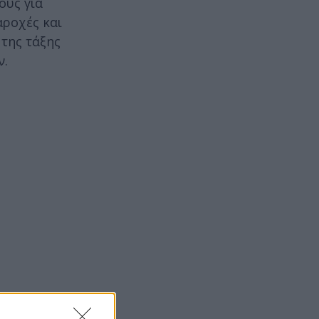
ους για
αροχές και
 της τάξης
ν.
έδιο που θα