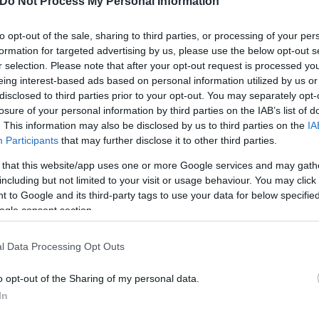
Do Not Process My Personal Information
ων επαγγελματιών και αυτοαπασχολούμενων με
στών φορολογίας
και να προαναγγέλλει νέο πλαίσιο
to opt-out of the sale, sharing to third parties, or processing of your per
τζίρου.
formation for targeted advertising by us, please use the below opt-out s
r selection. Please note that after your opt-out request is processed y
eing interest-based ads based on personal information utilized by us or
ροδιαφυγή προβλέπει τα ακόλουθα:
disclosed to third parties prior to your opt-out. You may separately opt-
losure of your personal information by third parties on the IAB’s list of
. This information may also be disclosed by us to third parties on the
IA
Participants
that may further disclose it to other third parties.
 that this website/app uses one or more Google services and may gath
including but not limited to your visit or usage behaviour. You may click 
 to Google and its third-party tags to use your data for below specifi
ogle consent section.
l Data Processing Opt Outs
o opt-out of the Sharing of my personal data.
In