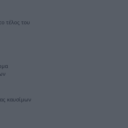
το τέλος του
ομα
των
ίας καυσίμων