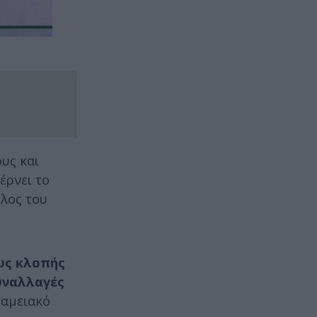
υς και
έρνει το
έλος του
ους κλοπής
συναλλαγές
 ταμειακό