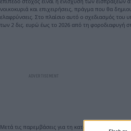
επίπεδο στόχος είναι η ενίσχυση των εισπράξεων 
νοικοκυριά και επιχειρήσεις, πράγμα που θα δημι
ελαφρύνσεις. Στο πλαίσιο αυτό ο σχεδιασμός του 
των 2 δις. ευρώ έως το 2026 από τη φοροδιαφυγή 
Μετά τις παρεμβάσεις για τη καταπολέμηση της φ