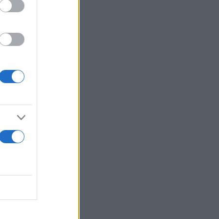
τη δυνατότητα
 απόκρυψη
 οι
πό αυτά που
θα
ους κλάδους
ν ΦΠΑ, ο