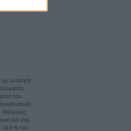
 με μετρητά
επλύματος
ρτιο του
αποκλειστικά
1 δηλώσεις
οιστικά στα
 24,9 % του