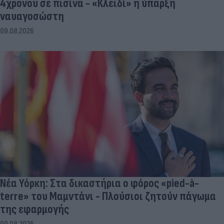
4χρονου σε πισίνα - «Κλειδί» η ύπαρξη
ναυαγοσώστη
09.08.2026
Νέα Υόρκη: Στα δικαστήρια ο φόρος «pied-à-
terre» του Μαμντάνι - Πλούσιοι ζητούν πάγωμα
της εφαρμογής