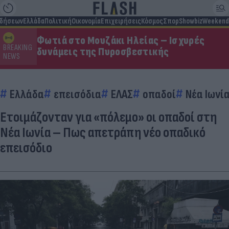
ιδήσεων
Ελλάδα
Πολιτική
Οικονομία
Επιχειρήσεις
Κόσμος
Σπορ
Showbiz
Weekend
Φωτιά στο Μουζάκι Ηλείας – Ισχυρές
BREAKING
δυνάμεις της Πυροσβεστικής
NEWS
Ελλάδα
επεισόδια
ΕΛΑΣ
οπαδοί
Νέα Ιωνί
Ετοιμάζονταν για «πόλεμο» οι οπαδοί στη
Νέα Ιωνία – Πως απετράπη νέο οπαδικό
επεισόδιο