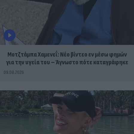
Μοτζτάμπα Χαμενεΐ: Νέο βίντεο εν μέσω φημών
για την υγεία του – Άγνωστο πότε καταγράφηκε
09.08.2026