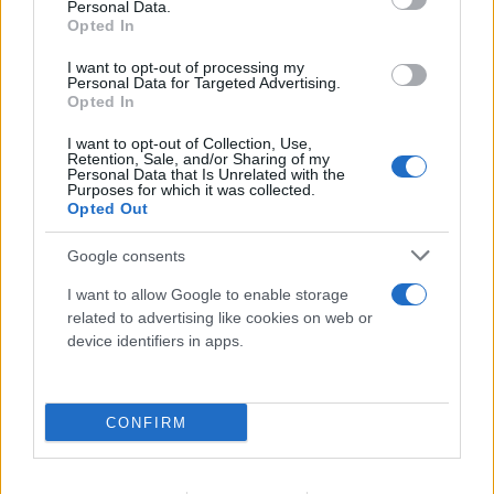
Personal Data.
Opted In
I want to opt-out of processing my
Personal Data for Targeted Advertising.
Opted In
I want to opt-out of Collection, Use,
Retention, Sale, and/or Sharing of my
Personal Data that Is Unrelated with the
Purposes for which it was collected.
Opted Out
Google consents
I want to allow Google to enable storage
Μήλος: «Πάρκαρε» ελικόπτερο στο
related to advertising like cookies on web or
device identifiers in apps.
Σαρακήνικο και πήγε για μπάνιο με την
παρέα του
09.08.2026
CONFIRM