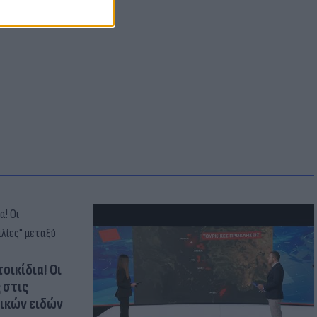
οικίδια! Οι
 στις
τικών ειδών