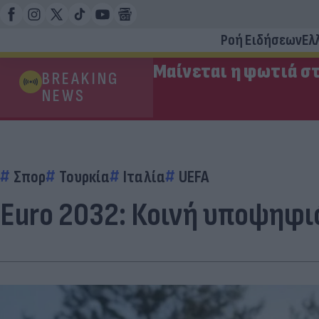
Ροή Ειδήσεων
Ελ
Μαίνεται η φωτιά στ
BREAKING
NEWS
Σπορ
Τουρκία
Ιταλία
UEFA
Euro 2032: Κοινή υποψηφιό