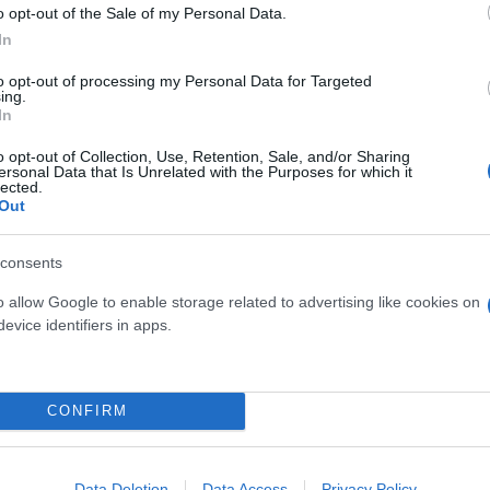
o opt-out of the Sale of my Personal Data.
In
to opt-out of processing my Personal Data for Targeted
ing.
In
o opt-out of Collection, Use, Retention, Sale, and/or Sharing
ersonal Data that Is Unrelated with the Purposes for which it
lected.
Out
ερο
Flash.gr
στην αναζήτηση της
Google
consents
o allow Google to enable storage related to advertising like cookies on
evice identifiers in apps.
CONFIRM
Data Deletion
Data Access
Privacy Policy