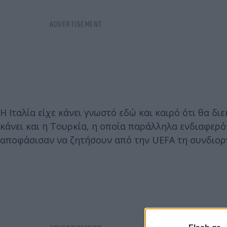
Η Ιταλία είχε κάνει γνωστό εδώ και καιρό ότι θα δι
κάνει και η Τουρκία, η οποία παράλληλα ενδιαφερό
αποφάσισαν να ζητήσουν από την UEFA τη συνδιορ