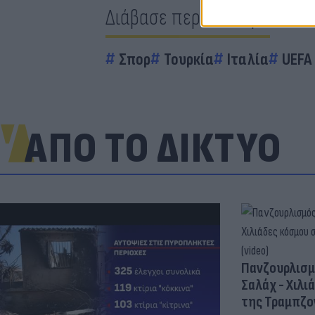
Διάβασε περισσότερα
Σπορ
Τουρκία
Ιταλία
UEFA
ΑΠΟ ΤΟ ΔΙΚΤΥΟ
Πανζουρλισμ
Σαλάχ - Χιλι
της Τραμπζον