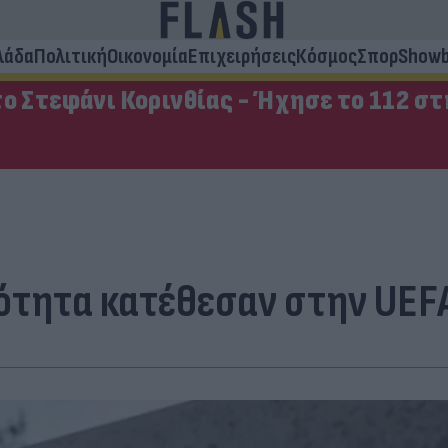
λάδα
Πολιτική
Οικονομία
Επιχειρήσεις
Κόσμος
Σπορ
Showb
ο Στεφάνι Κορινθίας - Ήχησε το 112 σ
τητα κατέθεσαν στην UEFA 