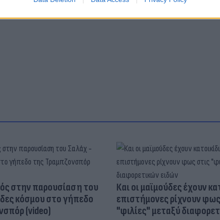
ός στην παρουσίαση του
Και οι μαϊμούδες έχουν κατ
άδες κόσμου στο γήπεδο
επιστήμονες ρίχνουν φως
σπόρ (video)
"φιλίες" μεταξύ διαφορε