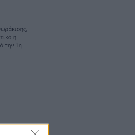
θωράκισης,
τικό η
ό την 1η