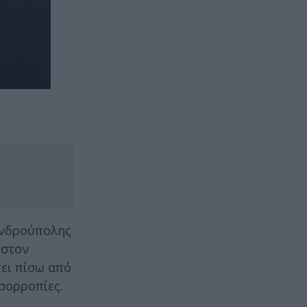
ανδρούπολης
 στον
πει πίσω από
σορροπίες.