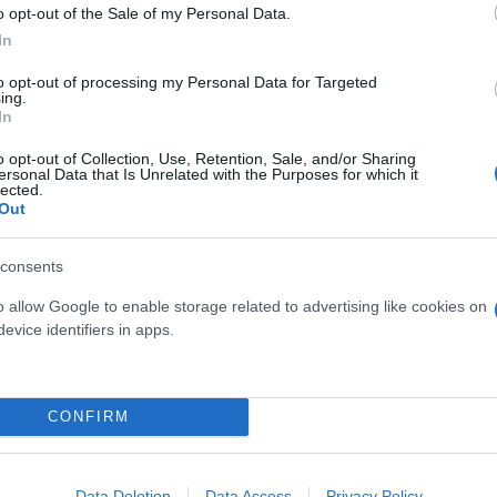
o opt-out of the Sale of my Personal Data.
In
to opt-out of processing my Personal Data for Targeted
ing.
In
o opt-out of Collection, Use, Retention, Sale, and/or Sharing
ersonal Data that Is Unrelated with the Purposes for which it
lected.
Out
consents
o allow Google to enable storage related to advertising like cookies on
— Metlen, ΔΕΗ και άλλοι μεγάλοι παίκτες — κερδίζ
evice identifiers in apps.
ία ενισχύει την οικονομική βιωσιμότητα των νέων
CONFIRM
Data Deletion
Data Access
Privacy Policy