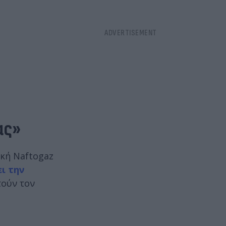
ας»
ική Naftogaz
ι την
τούν τον