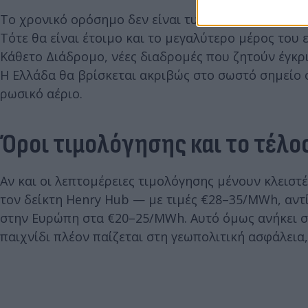
Το χρονικό ορόσημο δεν είναι τυχαίο. Τα νέα έργ
Τότε θα είναι έτοιμο και το μεγαλύτερο μέρος του 
Κάθετο Διάδρομο, νέες διαδρομές που ζητούν έγκρι
Η Ελλάδα θα βρίσκεται ακριβώς στο σωστό σημείο 
ρωσικό αέριο.
Όροι τιμολόγησης και το τέλ
Αν και οι λεπτομέρειες τιμολόγησης μένουν κλειστέ
τον δείκτη Henry Hub — με τιμές €28–35/MWh, αντ
στην Ευρώπη στα €20–25/MWh. Αυτό όμως ανήκει στ
παιχνίδι πλέον παίζεται στη γεωπολιτική ασφάλεια,