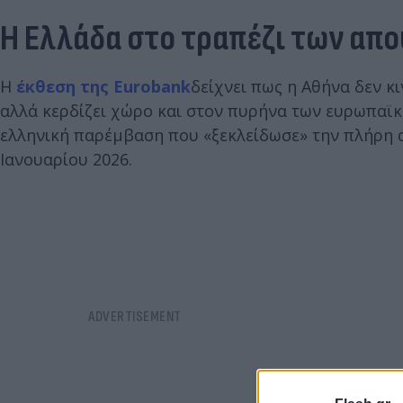
Η Ελλάδα στο τραπέζι των απ
Η
έκθεση της Eurobank
δείχνει πως η Αθήνα δεν κ
αλλά κερδίζει χώρο και στον πυρήνα των ευρωπαϊ
ελληνική παρέμβαση που «ξεκλείδωσε» την πλήρη 
Ιανουαρίου 2026.