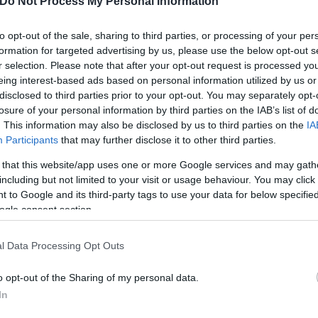
Do Not Process My Personal Information
to opt-out of the sale, sharing to third parties, or processing of your per
formation for targeted advertising by us, please use the below opt-out s
αση, μεταφέροντας την ευθύνη απόδειξης μη ρωσικ
r selection. Please note that after your opt-out request is processed y
ους εισαγωγείς στα κράτη-μέλη. Ένα τεχνικό αλλά ο
eing interest-based ads based on personal information utilized by us or
νέο ευρωπαϊκό ενεργειακό κανόνα.
disclosed to third parties prior to your opt-out. You may separately opt-
losure of your personal information by third parties on the IAB’s list of
. This information may also be disclosed by us to third parties on the
IA
τα δεδομένα
Participants
that may further disclose it to other third parties.
 that this website/app uses one or more Google services and may gath
including but not limited to your visit or usage behaviour. You may click 
l
ανοίγει έναν νέο κύκλο. Η ποσότητα των 0,5 mtpa 
 to Google and its third-party tags to use your data for below specifi
 μόλις το 10–12% της ζήτησης — όμως η σημασία τη
ogle consent section.
 Αλεξανδρούπολης και του Κάθετου Διαδρόμου, προ
ρόλο «κόμβου» που ενώνει τη Νοτιοανατολική Ευρώ
l Data Processing Opt Outs
η ΕΕ επιχειρεί τη μεγάλη έξοδο από το ρωσικό ενερ
o opt-out of the Sharing of my personal data.
In