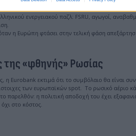
α υγροποίησης στις ΗΠΑ ολοκληρώνονται την περίοδ
ελληνικού ενεργειακού παζλ: FSRU, αγωγοί, αναβαθμ
ση.
όταν η Ευρώπη φτάσει στην τελική φάση απεξάρτησ
ος της «φθηνής» Ρωσίας
ς, η Eurobank εκτιμά ότι το συμβόλαιο θα είναι συ
ίστοιχες των ευρωπαϊκών spot. Το ρωσικό αέριο κ
ο παρελθόν: η πολιτική αποδοχή του έχει εξαφανισ
 όχι στο κόστος.