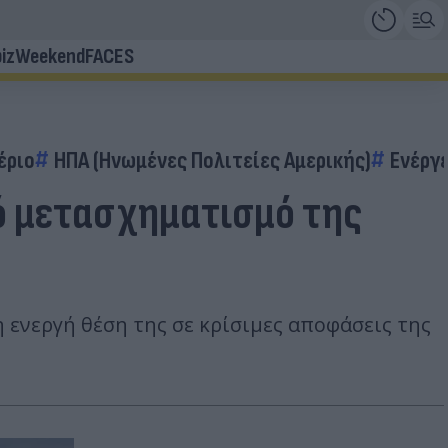
iz
Weekend
FACES
έριο
ΗΠΑ (Ηνωμένες Πολιτείες Αμερικής)
Ενέργ
κό μετασχηματισμό της
 ενεργή θέση της σε κρίσιμες αποφάσεις της