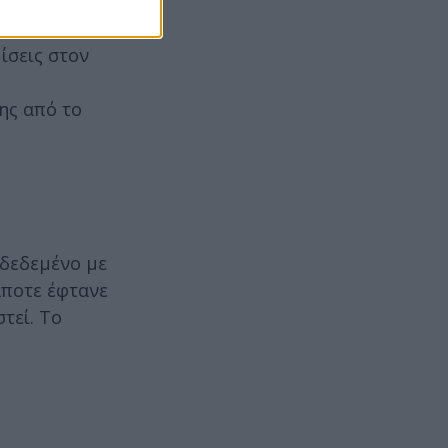
ο 2029–2030.
ίσεις στον
ης από το
νδεδεμένο με
άποτε έφτανε
τεί. Το