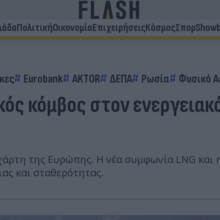
λάδα
Πολιτική
Οικονομία
Επιχειρήσεις
Κόσμος
Σπορ
Showb
κες
Eurobank
AKTOR
ΔΕΠΑ
Ρωσία
Φυσικό Α
ικός κόμβος στον ενεργεια
χάρτη της Ευρώπης. Η νέα συμφωνία LNG και η
ιας και σταθερότητας.