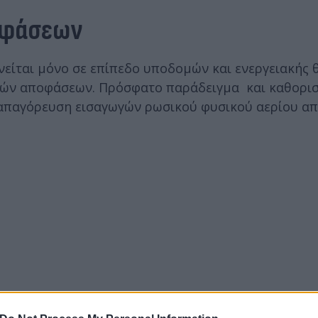
οφάσεων
ινείται μόνο σε επίπεδο υποδομών και ενεργειακής 
κών αποφάσεων. Πρόσφατο παράδειγμα και καθορισ
απαγόρευση εισαγωγών ρωσικού φυσικού αερίου απ