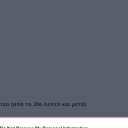
εο (από το 20ο λεπτό και μετά)