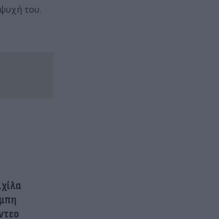
 ψυχή του.
ιχίλα
άμπη
ίντεο