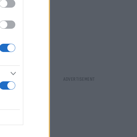
ης σε όλο το
σει την