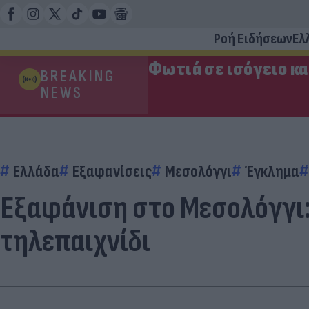
Ροή Ειδήσεων
Ελ
Φωτιά σε ισόγειο κ
BREAKING
NEWS
Ελλάδα
Εξαφανίσεις
Μεσολόγγι
Έγκλημα
Εξαφάνιση στο Μεσολόγγι:
τηλεπαιχνίδι