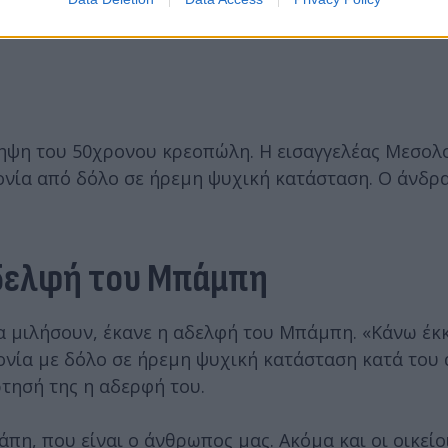
ηψη του 50χρονου κρεοπώλη. Η εισαγγελέας Μεσολ
ονία από δόλο σε ήρεμη ψυχική κατάσταση. Ο άνδρ
αδελφή του Μπάμπη
α μιλήσουν, έκανε η αδελφή του Μπάμπη. «Κάνω έκ
ονία με δόλο σε ήρεμη ψυχική κατάσταση κατά του
τησή της η αδερφή του.
άπη, που είναι ο άνθρωπος μας. Ακόμα και οι οικείο