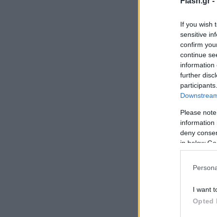
Flash.gr -
If you wish 
sensitive in
confirm you
continue se
information 
further disc
participants
Downstream 
Please note
information 
deny consent
in below Go
Persona
I want t
Opted 