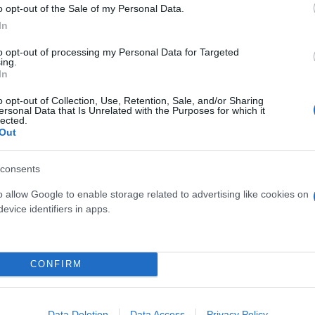
o opt-out of the Sale of my Personal Data.
In
to opt-out of processing my Personal Data for Targeted
ing.
In
ει σε όλη την περιοχή
o opt-out of Collection, Use, Retention, Sale, and/or Sharing
ersonal Data that Is Unrelated with the Purposes for which it
lected.
Out
νου πήρε την «πρωτοβουλία» και τον ψάχνει μόνη τ
εί έστω και το ελάχιστο στοιχείο το οποίο θα φωτί
consents
o allow Google to enable storage related to advertising like cookies on
evice identifiers in apps.
CONFIRM
Data Deletion
Data Access
Privacy Policy