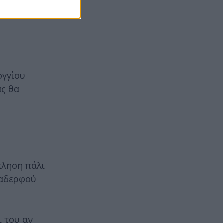
ογγίου
ας θα
κληση πάλι
 αδερφού
ι του αν