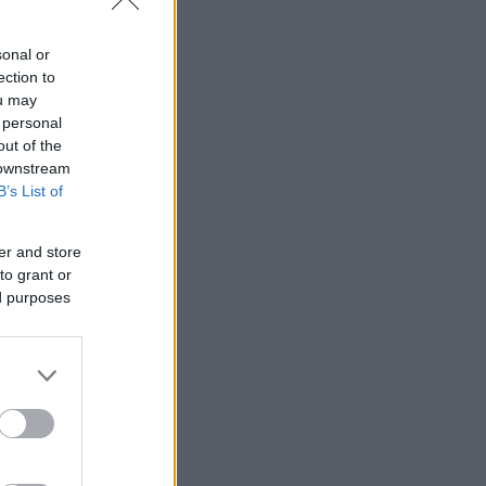
sonal or
ection to
ou may
 personal
out of the
 downstream
B’s List of
er and store
to grant or
ed purposes