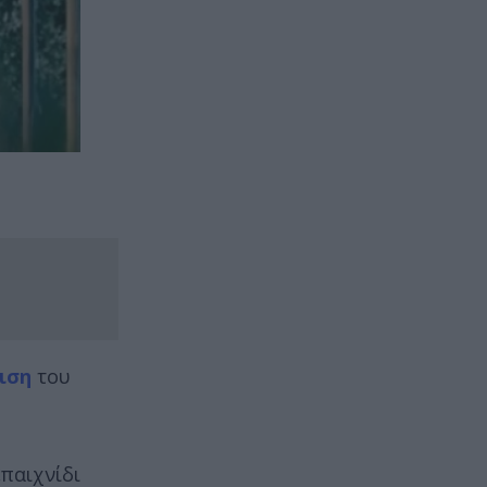
ιση
του
επαιχνίδι