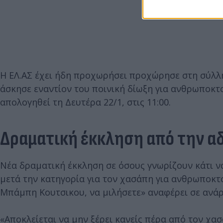
Η ΕΛ.ΑΣ έχει ήδη προχωρήσει προχώρησε στη σύλλ
άσκησε εναντίον του ποινική δίωξη για ανθρωποκτ
απολογηθεί τη Δευτέρα 22/1, στις 11:00.
Δραματική έκκληση από την 
Νέα δραματική έκκληση σε όσους γνωρίζουν κάτι ν
μετά την κατηγορία για τον χασάπη για ανθρωποκτ
Μπάμπη Κουτσικου, να μιλήσετε» αναφέρει σε ανάρ
«Αποκλείεται να μην ξέρει κανείς πέρα από τον χασ