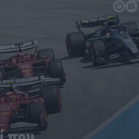
ί που