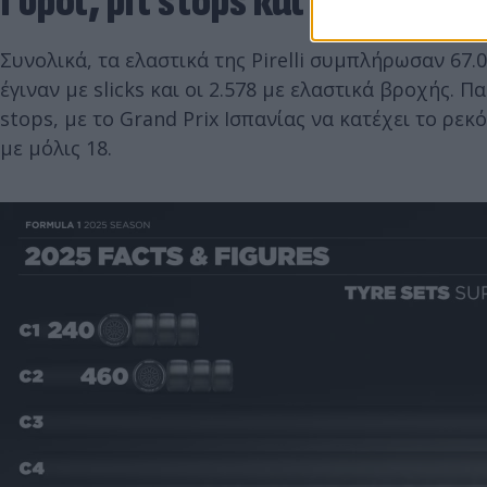
Γύροι, pit stops και αγωνιστι
Συνολικά, τα ελαστικά της Pirelli συμπλήρωσαν 67.0
έγιναν με slicks και οι 2.578 με ελαστικά βροχής.
stops, με το Grand Prix Ισπανίας να κατέχει το ρεκ
με μόλις 18.