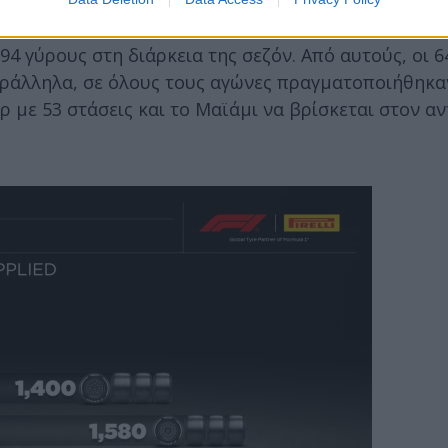
κή τακτική
94 γύρους στη διάρκεια της σεζόν. Από αυτούς, οι 6
 Παράλληλα, σε όλους τους αγώνες πραγματοποιήθηκα
όρ με 53 στάσεις και το Μαϊάμι να βρίσκεται στον α