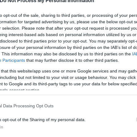
Do Not Process My Personal Information
to opt-out of the sale, sharing to third parties, or processing of your per
τηγική τους σημασία
formation for targeted advertising by us, please use the below opt-out s
r selection. Please note that after your opt-out request is processed y
eing interest-based ads based on personal information utilized by us or
ατοποιήθηκε με slick ελαστικά, τα οποία για το 20
disclosed to third parties prior to your opt-out. You may separately opt-
losure of your personal information by third parties on the IAB’s list of
ιημένες ήταν οι C3 και C4, επιβεβαιώνοντας τη στ
. This information may also be disclosed by us to third parties on the
IA
 ακολούθησε με 91.595. Στη συνέχεια βρέθηκαν η C5 
Participants
that may further disclose it to other third parties.
C1 με 17.368 χιλιόμετρα, ενώ τα ελαστικά βροχής συ
 that this website/app uses one or more Google services and may gath
including but not limited to your visit or usage behaviour. You may click 
 to Google and its third-party tags to use your data for below specifi
ogle consent section.
l Data Processing Opt Outs
o opt-out of the Sharing of my personal data.
In