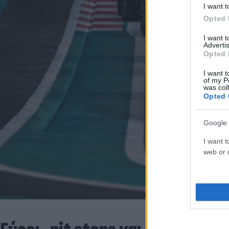
I want t
Opted 
I want 
Advertis
Opted 
I want t
of my P
was col
Opted 
Google 
I want t
web or d