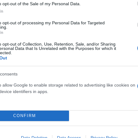
o opt-out of the Sale of my Personal Data.
In
to opt-out of processing my Personal Data for Targeted
ing.
In
o opt-out of Collection, Use, Retention, Sale, and/or Sharing
ersonal Data that Is Unrelated with the Purposes for which it
lected.
Out
consents
o allow Google to enable storage related to advertising like cookies on
evice identifiers in apps.
CONFIRM
Data Deletion
Data Access
Privacy Policy