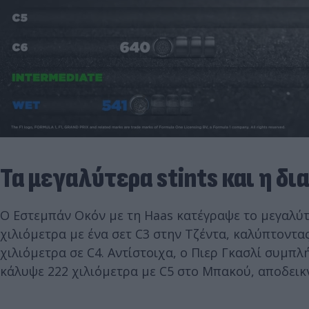
Τα μεγαλύτερα stints και η δ
Ο Εστεμπάν Οκόν με τη Haas κατέγραψε το μεγαλύτ
χιλιόμετρα με ένα σετ C3 στην Τζέντα, καλύπτοντα
χιλιόμετρα σε C4. Αντίστοιχα, ο Πιερ Γκασλί συμπλ
κάλυψε 222 χιλιόμετρα με C5 στο Μπακού, αποδεικν