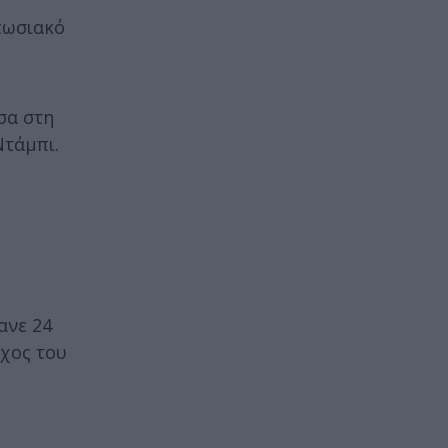
πωσιακό
σα στη
Ντάμπι.
ανε 24
ύχος του