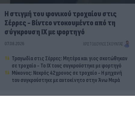
Η στιγμή του φονικού τροχαίου στις
Σέρρες - Βίντεο ντοκουμέντο από τη
σύγκρουση ΙΧ με φορτηγό
07.08.2026
ΧΡΙΣΤΌΔΟΥΛΟΣ ΣΚΟΎΝΤΑΣ
Τραγωδία στις Σέρρες: Μητέρα και γιος σκοτώθηκαν
σε τροχαίο - Το ΙΧ τους συγκρούστηκε με φορτηγό
Μύκονος: Νεκρός 42χρονος σε τροχαίο - Η μηχανή
του συγκρούστηκε με αυτοκίνητο στην Άνω Μερά