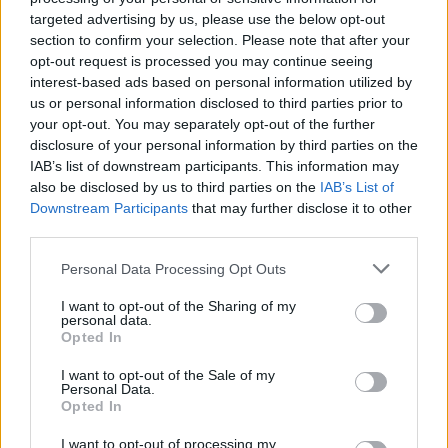
απαιτούνται σε αυτή την κατεύθυνση», σημείωσε ο
targeted advertising by us, please use the below opt-out
section to confirm your selection. Please note that after your
πρόεδρος του ΣΥΡΙΖΑ.
opt-out request is processed you may continue seeing
interest-based ads based on personal information utilized by
Από την πλευρά του, ο πρόεδρος της Νέας
us or personal information disclosed to third parties prior to
your opt-out. You may separately opt-out of the further
Αριστερά τόνισε πως «η εξωτερική πολιτική και η
disclosure of your personal information by third parties on the
άμυνα της χώρας δεν είναι προσωπική υπόθεση
IAB’s list of downstream participants. This information may
κανενός Πρωθυπουργού και καμίας κυβέρνησης. Ο
also be disclosed by us to third parties on the
IAB’s List of
Downstream Participants
that may further disclose it to other
κ. Μητσοτάκης οφείλει να ζητήσει από τον ΠτΔ την
third parties.
άμεση σύγκληση του Συμβουλίου Πολιτικών
Αρχηγών».
Please note that this website/app uses one or more Google
Personal Data Processing Opt Outs
services and may gather and store information including but
not limited to your visit or usage behaviour. You may click to
I want to opt-out of the Sharing of my
personal data.
grant or deny consent to Google and its third-party tags to
Opted In
use your data for below specified purposes in below Google
consent section.
I want to opt-out of the Sale of my
Personal Data.
Opted In
I want to opt-out of processing my