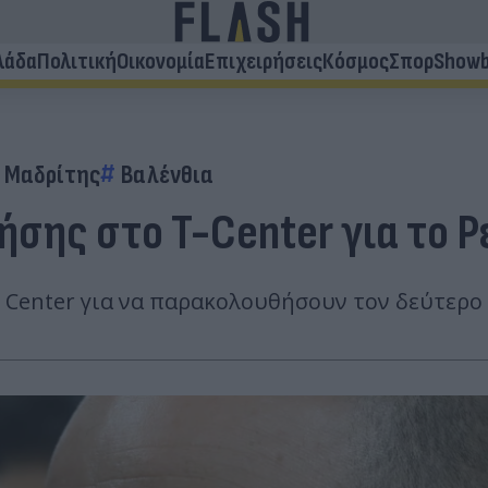
λάδα
Πολιτική
Οικονομία
Επιχειρήσεις
Κόσμος
Σπορ
Showb
 Μαδρίτης
Βαλένθια
Ζήσης στο T-Center για το 
Center για να παρακολουθήσουν τον δεύτερο η