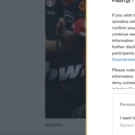
Flash.gr -
If you wish 
sensitive in
confirm you
continue se
information 
further disc
participants
Downstream 
Please note
information 
deny consent
in below Go
Persona
I want t
Eurokinissi
Opted 