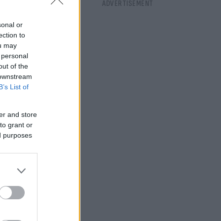
sonal or
ection to
ou may
 personal
out of the
 downstream
B’s List of
er and store
to grant or
ed purposes