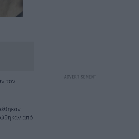
υν τον
βρέθηκαν
θεώθηκαν από