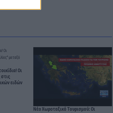
οικίδια! Οι
 στις
τικών ειδών
Νέο Χωροταξικό Τουρισμού: Οι