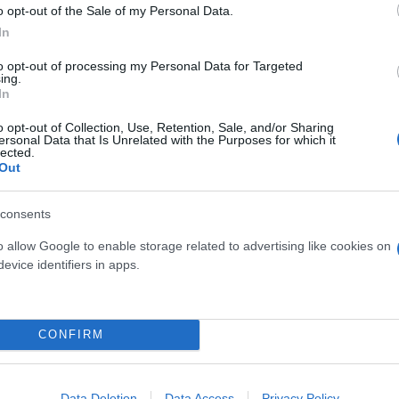
o opt-out of the Sale of my Personal Data.
ερο
Flash.gr
στην αναζήτηση της
Google
In
to opt-out of processing my Personal Data for Targeted
ing.
In
o opt-out of Collection, Use, Retention, Sale, and/or Sharing
ersonal Data that Is Unrelated with the Purposes for which it
lected.
Out
consents
ρο φαβορί στον τελικό»
o allow Google to enable storage related to advertising like cookies on
σφερε μπακλαβά στη Ρεάλ αλλά έμεινε με το ταψί σ
evice identifiers in apps.
CONFIRM
Final Four
Ρεάλ Μαδρίτης
Βαλένθια
Data Deletion
Data Access
Privacy Policy