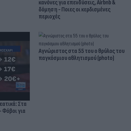
κανόνες για επενδύσεις, Airbnb &
δόμηση - Ποιες οι κερδισμένες
περιοχές
Aγνώριστος στα 55 του ο θρύλος του
παγκόσμιου αθλητισμού (photo)
ρεατικά: Στα
- Φόβοι για