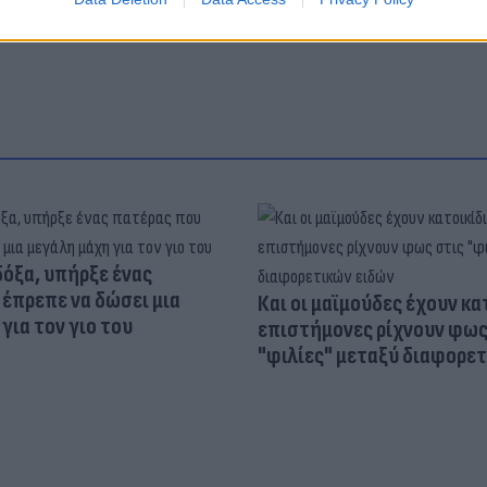
δόξα, υπήρξε ένας
έπρεπε να δώσει μια
Και οι μαϊμούδες έχουν κατ
για τον γιο του
επιστήμονες ρίχνουν φως
"φιλίες" μεταξύ διαφορε