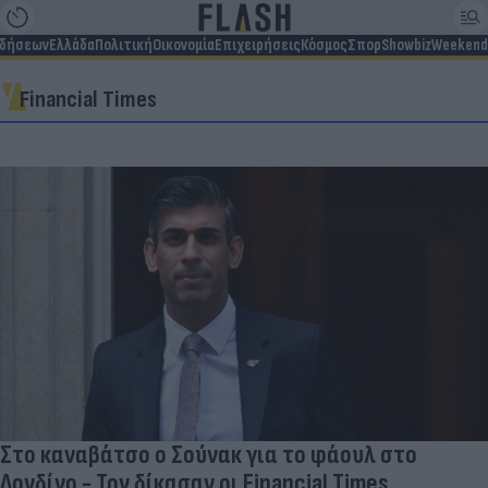
ιδήσεων
Ελλάδα
Πολιτική
Οικονομία
Επιχειρήσεις
Κόσμος
Σπορ
Showbiz
Weekend
Financial Times
Στο καναβάτσο ο Σούνακ για το φάουλ στο
Λονδίνο - Τον δίκασαν οι Financial Times