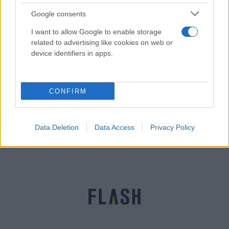
Google consents
I want to allow Google to enable storage
related to advertising like cookies on web or
device identifiers in apps.
O Ζελένσκι το πρόσωπο της χρονιάς για τους
Financial Times: «Θέλω απλώς να πάω για ψάρεμα
CONFIRM
με τον γιο μου»
Μάριος
05.12.2022 16:39
Μπούλης
Data Deletion
Data Access
Privacy Policy