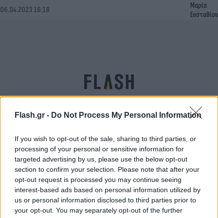
Μαρία
06.04.2023 16:18
Ευσταθίου
Flash.gr -
Do Not Process My Personal Information
If you wish to opt-out of the sale, sharing to third parties, or
Financial Times για Εύα Καϊλή: «Η
processing of your personal or sensitive information for
targeted advertising by us, please use the below opt-out
πληροφοριοδότης του Παντσέρι που έζησε σαν
section to confirm your selection. Please note that after your
σταρ του σινεμά»
opt-out request is processed you may continue seeing
Εύη
interest-based ads based on personal information utilized by
29.01.2023 14:55
Κούρτη
us or personal information disclosed to third parties prior to
your opt-out. You may separately opt-out of the further