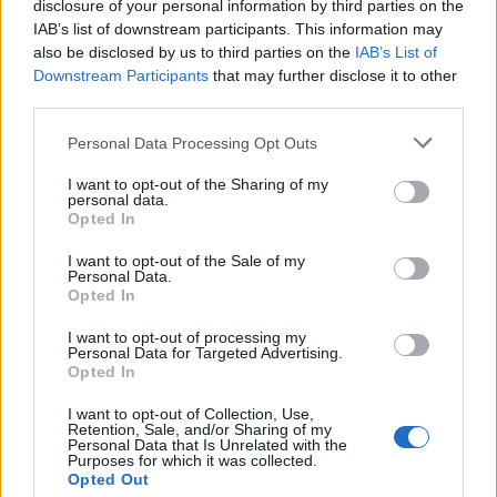
disclosure of your personal information by third parties on the
IAB’s list of downstream participants. This information may
also be disclosed by us to third parties on the
IAB’s List of
Downstream Participants
that may further disclose it to other
third parties.
Please note that this website/app uses one or more Google
Personal Data Processing Opt Outs
services and may gather and store information including but
not limited to your visit or usage behaviour. You may click to
I want to opt-out of the Sharing of my
personal data.
grant or deny consent to Google and its third-party tags to
Opted In
use your data for below specified purposes in below Google
consent section.
Danske Bank: Ένοχη για ξέπλυμα χρήματος -
I want to opt-out of the Sale of my
Personal Data.
Πρόστιμο 2 δισ. δολαρίων
Opted In
Μαρία
13.12.2022 22:58
I want to opt-out of processing my
Ευσταθίου
Personal Data for Targeted Advertising.
Opted In
I want to opt-out of Collection, Use,
Retention, Sale, and/or Sharing of my
Personal Data that Is Unrelated with the
Purposes for which it was collected.
Opted Out