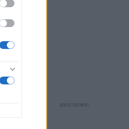
mes ότι
ωση να
ς και της