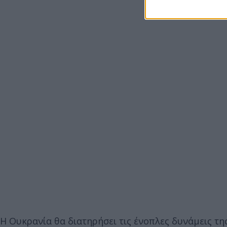
Η Ουκρανία θα διατηρήσει τις ένοπλες δυνάμεις τη