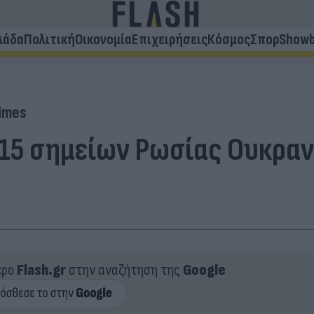
λάδα
Πολιτική
Οικονομία
Επιχειρήσεις
Κόσμος
Σπορ
Showb
Times
 15 σημείων Ρωσίας Ουκραν
ερο
Flash.gr
στην αναζήτηση της
Google