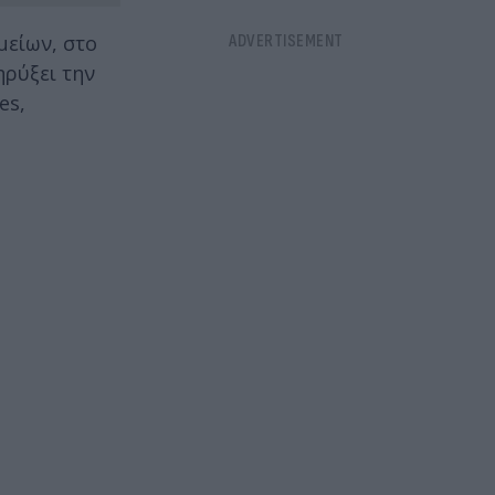
μείων, στο
ρύξει την
es,