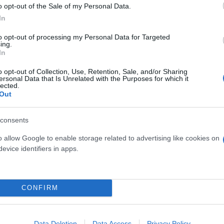
o opt-out of the Sale of my Personal Data.
In
to opt-out of processing my Personal Data for Targeted
ing.
In
ρανού προέδρου Ζελένσκι, είπε στους Financial Ti
o opt-out of Collection, Use, Retention, Sale, and/or Sharing
ersonal Data that Is Unrelated with the Purposes for which it
τεύματα της Ρωσικής Ομοσπονδίας σε κάθε περίπτ
lected.
Out
ιμένα στις νότιες περιοχές κατά μήκος της Αζοφική
και βόρεια του Κιέβου.
consents
o allow Google to enable storage related to advertising like cookies on
evice identifiers in apps.
CONFIRM
Data Deletion
Data Access
Privacy Policy