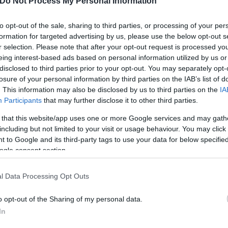
Do Not Process My Personal Information
to opt-out of the sale, sharing to third parties, or processing of your per
formation for targeted advertising by us, please use the below opt-out s
r selection. Please note that after your opt-out request is processed y
eing interest-based ads based on personal information utilized by us or
disclosed to third parties prior to your opt-out. You may separately opt-
 σημείωσαν πρόοδο στους όρους της συμφωνίας, Ο
losure of your personal information by third parties on the IAB’s list of
. This information may also be disclosed by us to third parties on the
IA
Πρόεδρος Πούτιν είναι πλήρως αφοσιωμένος στην ε
Participants
that may further disclose it to other third parties.
 για να ανασυντάξει τις δυνάμεις της και να συνεχ
 that this website/app uses one or more Google services and may gath
including but not limited to your visit or usage behaviour. You may click 
 to Google and its third-party tags to use your data for below specifi
ogle consent section.
l Data Processing Opt Outs
o opt-out of the Sharing of my personal data.
In