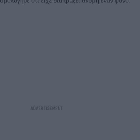
ομολόγησε ότι είχε διαπράξει ακόμη έναν φόνο.