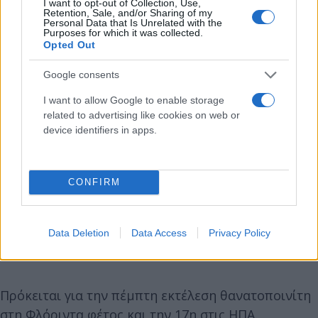
I want to opt-out of Collection, Use,
Retention, Sale, and/or Sharing of my
Personal Data that Is Unrelated with the
Purposes for which it was collected.
Opted Out
Google consents
I want to allow Google to enable storage
related to advertising like cookies on web or
device identifiers in apps.
https://www.youtube.com/watch?v=xwx4ZVZA-rE
CONFIRM
Στα τέλη Ιουλίου η Ομοσπονδία καθολικών ιερέων
της Φλόριντα είχε ζητήσει από τον Ρεπουμπλικάνο
κυβερνήτη της πολιτείας Ρον ΝτεΣάντις να μην
Data Deletion
Data Access
Privacy Policy
εκτελεστεί ο Μπαρνς.
Πρόκειται για την πέμπτη εκτέλεση θανατοποινίτη
στη Φλόριντα φέτος και την 17η στις ΗΠΑ.