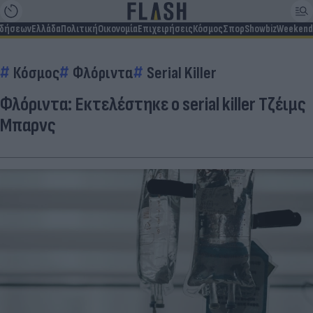
ιδήσεων
Ελλάδα
Πολιτική
Οικονομία
Επιχειρήσεις
Κόσμος
Σπορ
Showbiz
Weekend
Κόσμος
Φλόριντα
Serial Killer
Φλόριντα: Εκτελέστηκε ο serial killer Τζέιμς
Μπαρνς