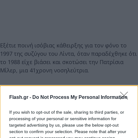
Εξέτιε ποινή ισόβιας κάθειρξης για τον φόνο το
1997 της συζύγου του Λίντα, όταν παραδέχθηκε ότι
το 1988 είχε βιάσει και σκοτώσει την Πατρίσια
Μίλερ, μια 41χρονη νοσηλεύτρια.
Σε συνέντευξη που είχε παραχωρήσει στον
Γερμανό κινηματογραφιστή Βέρνερ Χέρτζογκ για τη
Flash.gr -
Do Not Process My Personal Information
σειρά ντοκιμαντέρ “On death row”, που
κυκλοφόρησε το 2012, ο Μπαρνς ομολόγησε δύο
If you wish to opt-out of the sale, sharing to third parties, or
processing of your personal or sensitive information for
ακόμη φόνους για τους οποίους δεν του
targeted advertising by us, please use the below opt-out
ασκήθηκαν ποτέ διώξεις.
section to confirm your selection. Please note that after your
opt-out request is processed you may continue seeing