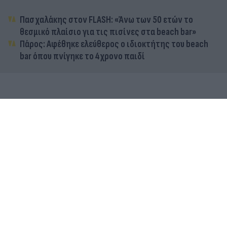
Πασχαλάκης στον FLASH: «Άνω των 50 ετών το
θεσμικό πλαίσιο για τις πισίνες στα beach bar»
Πάρος: Αφέθηκε ελεύθερος ο ιδιοκτήτης του beach
bar όπου πνίγηκε το 4χρονο παιδί