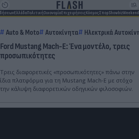
ιδήσεων
Ελλάδα
Πολιτική
Οικονομία
Επιχειρήσεις
Κόσμος
Σπορ
Showbiz
Weekend
Auto & Moto
Αυτοκίνητα
Ηλεκτρικά Αυτοκίν
Ford Mustang Mach-E: Ένα μοντέλο, τρεις
προσωπικότητες
Τρεις διαφορετικές «προσωπικότητες» πάνω στην
ίδια πλατφόρμα για τη Mustang Mach-E με στόχο
την κάλυψη διαφορετικών οδηγικών φιλοσοφιών.