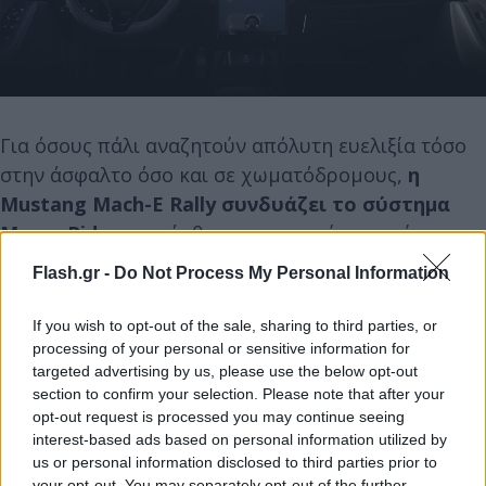
Για όσους πάλι αναζητούν απόλυτη ευελιξία τόσο
στην άσφαλτο όσο και σε χωματόδρομους,
η
Mustang Mach-E Rally συνδυάζει το σύστημα
MagneRide
με πρόσθετες μηχανικές ενισχύσεις και
αυξημένη διαδρομή ανάρτησης. Η συγκεκριμένη
Flash.gr -
Do Not Process My Personal Information
διάταξη δίνει τη δυνατότητα στο αυτοκίνητο να
«εξαφανίζει» μεγάλες ανωμαλίες, να κινείται με
If you wish to opt-out of the sale, sharing to third parties, or
σιγουριά και ταχύτητα σε χωματόδρομους, ενώ
processing of your personal or sensitive information for
targeted advertising by us, please use the below opt-out
παράλληλα εγγυάται εξαιρετική οδηγική απόλαυση
section to confirm your selection. Please note that after your
σε φιδίσιες ασφάλτινες διαδρομές.
opt-out request is processed you may continue seeing
interest-based ads based on personal information utilized by
us or personal information disclosed to third parties prior to
your opt-out. You may separately opt-out of the further