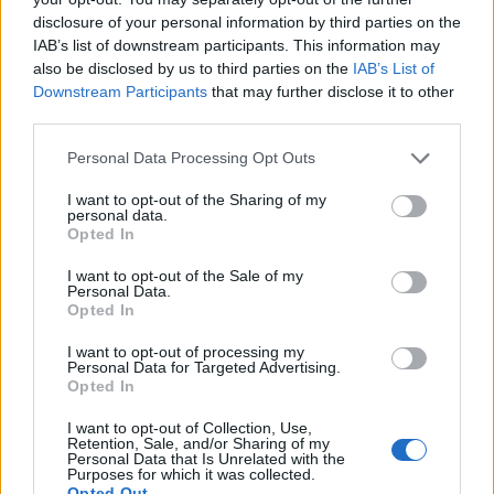
disclosure of your personal information by third parties on the
IAB’s list of downstream participants. This information may
also be disclosed by us to third parties on the
IAB’s List of
Downstream Participants
that may further disclose it to other
third parties.
Please note that this website/app uses one or more Google
Personal Data Processing Opt Outs
services and may gather and store information including but
not limited to your visit or usage behaviour. You may click to
I want to opt-out of the Sharing of my
personal data.
grant or deny consent to Google and its third-party tags to
Opted In
use your data for below specified purposes in below Google
consent section.
I want to opt-out of the Sale of my
Personal Data.
Opted In
I want to opt-out of processing my
Personal Data for Targeted Advertising.
Opted In
I want to opt-out of Collection, Use,
Retention, Sale, and/or Sharing of my
Personal Data that Is Unrelated with the
Purposes for which it was collected.
Opted Out