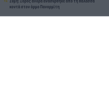
Σύμη: Σορός άνδρα ανασύρθηκε από τη θάλασσα
κοντά στον όρμο Πανορμίτη