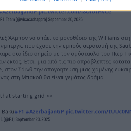
#AzerbaijanGP
pic.twitter.com/l8OiUfHvCe
s F1 Team (@visacashapprb)
September 20, 2025
λεξ Άλμπον να σπάει το μονοθέσιο της Williams στη
ενμπεργκ, που έχασε την εμπρός αεροτομή της Saub
καρε στο ίδιο σημείο με τον ομόσταυλό του Πιερ Γκ
αν εκτός. Έτσι, μια από τις πιο απρόβλεπτες κατατ
, στον Σάινθ την απογοήτευση μιας χαμένης ευκαιρ
ώνας στη Μπακού θα είναι γεμάτος δράμα.
that starting grid! 👀
n Baku
#F1
#AzerbaijanGP
pic.twitter.com/tUUc0
 1 (@F1)
September 20, 2025