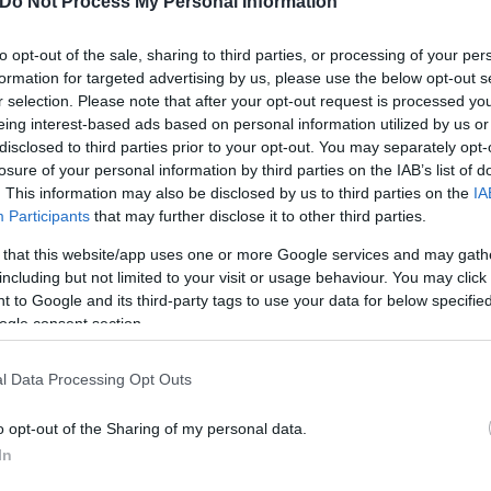
Do Not Process My Personal Information
ing (@redbullracing)
September 20, 2025
to opt-out of the sale, sharing to third parties, or processing of your per
 Λόσον και Χάτζαρ είχαν προλάβει να ολοκληρώσου
formation for targeted advertising by us, please use the below opt-out s
r selection. Please note that after your opt-out request is processed y
χαν «κλειδώσει». Τελικά, η βροχή κόπασε και οι καθ
eing interest-based ads based on personal information utilized by us or
 στους πρωτοπόρους. Ο Όσκαρ Πιάστρι της McLaren 
disclosed to third parties prior to your opt-out. You may separately opt-
λόγισε λάθος τα φρένα στη στροφή 3 και χτύπησε σ
losure of your personal information by third parties on the IAB’s list of
. This information may also be disclosed by us to third parties on the
IA
Participants
that may further disclose it to other third parties.
 that this website/app uses one or more Google services and may gath
ε έναν τελευταίο γύρο. Εκεί ο Φερστάπεν εκμεταλλε
including but not limited to your visit or usage behaviour. You may click 
ρόσφυση, πέρασε τον Σάινθ και κατέκτησε την πρώτ
 to Google and its third-party tags to use your data for below specifi
τρίτη θέση, ενώ ακολούθησαν οι Αντρέα Κίμι Αντονέ
ogle consent section.
 με Red Bull. Ο Λάντο Νόρις δεν μπόρεσε να επωφε
l Data Processing Opt Outs
ά από τον Χάτζαρ, με τον Λεκλέρκ να συμπληρώνει τ
o opt-out of the Sharing of my personal data.
In