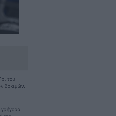
Πρι του
ων δοκιμών,
ν γρήγορο