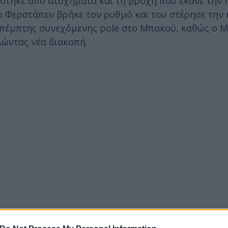
τίστηκε από ατυχήματα και τη βροχή που έκανε την 
 ο Φερστάπεν βρήκε τον ρυθμό και του στέρησε την
ης πέμπτης συνεχόμενης pole στο Μπακού, καθώς ο 
λώντας νέα διακοπή.
AzerbaijanGP
🇦🇿
pic.twitter.com/BVEIJVvIWN