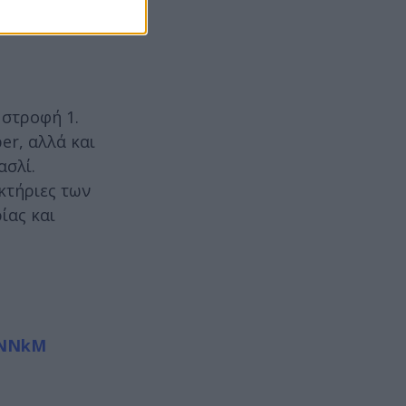
 στροφή 1.
er, αλλά και
ασλί.
ακτήριες των
ίας και
NNNkM