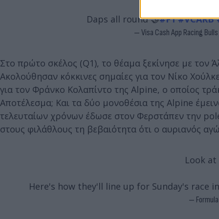
Daps all round 🤝
#F1
#VCARB
— Visa Cash App Racing Bull
Στο πρώτο σκέλος (Q1), το θέαμα ξεκίνησε με τον Ά
Ακολούθησαν κόκκινες σημαίες για τον Νίκο Χούλκ
για τον Φράνκο Κολαπίντο της Alpine, ο οποίος τρά
Αποτέλεσμα; Και τα δύο μονοθέσια της Alpine έμειν
τελευταίων χρόνων έδωσε στον Φερστάπεν την pole
στους φιλάθλους τη βεβαιότητα ότι ο αυριανός αγ
Look at 
Here's how they'll line up for Sunday's race i
— Formula