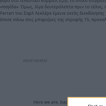
γύρο στο τελευταίο κομμάτι (Q3), το οποίο στιγμα
«παγίδα». Όμως, λίγα δευτερόλεπτα πριν το τέλος,
Ferrari του Σαρλ Λεκλέρκ έμεινε εκτός διεκδίκησ
έπεσε πάνω στις μπαριέρες της στροφής 15, προκα
Here we are, back again 🤭
#F1
||
#