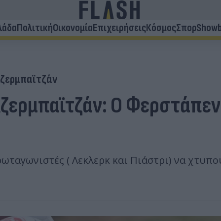
λάδα
Πολιτική
Οικονομία
Επιχειρήσεις
Κόσμος
Σπορ
Showb
ζερμπαϊτζάν
Αζερμπαϊτζάν: Ο Φερστάπεν 
ρωταγωνιστές ( Λεκλερκ και Πιάστρι) να χτυπο