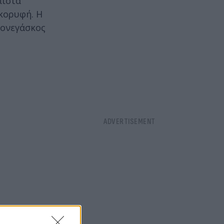
πίστα
 κορυφή. Η
Μονεγάσκος