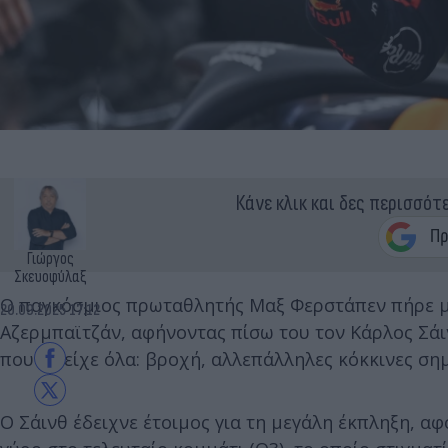
Κάνε κλικ και δες περισσότ
Γιώργος
Σκευοφύλαξ
Ο παγκόσμιος πρωταθλητής Μαξ Φερστάπεν πήρε με 
20.09.2025 17:12
Αζερμπαϊτζάν, αφήνοντας πίσω του τον Κάρλος Σάιν
που τα είχε όλα: βροχή, αλλεπάλληλες κόκκινες σημ
Ο Σάινθ έδειχνε έτοιμος για τη μεγάλη έκπληξη, 