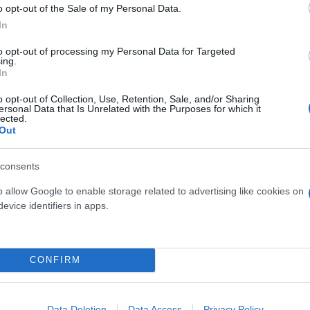
o opt-out of the Sale of my Personal Data.
In
to opt-out of processing my Personal Data for Targeted
ing.
In
o opt-out of Collection, Use, Retention, Sale, and/or Sharing
ersonal Data that Is Unrelated with the Purposes for which it
lected.
Out
consents
💙💙
pic.twitter.com/PxwjBLu0Gc
o allow Google to enable storage related to advertising like cookies on
cing (@WilliamsRacing)
September 20, 2025
evice identifiers in apps.
ος είχαν ήδη προκαλέσει χάος. Στο Q2 ο Όλιβερ Μπ
κλέρκ έκανε δύο συνεχόμενα λάθη, επηρεάζοντας κα
CONFIRM
ικά στη 12η θέση μαζί με τον Φερνάντο Αλόνσο, αφ
Data Deletion
Data Access
Privacy Policy