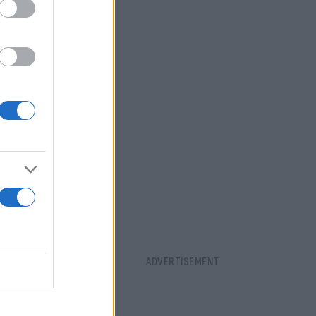
έαρμαν της
ι τον γύρο
ήνοντας