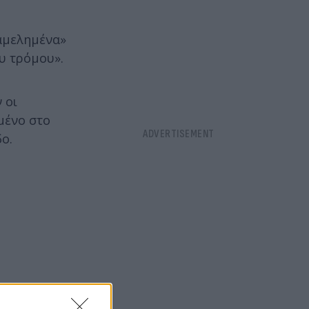
ραμελημένα»
υ τρόμου».
 οι
μένο στο
ο.