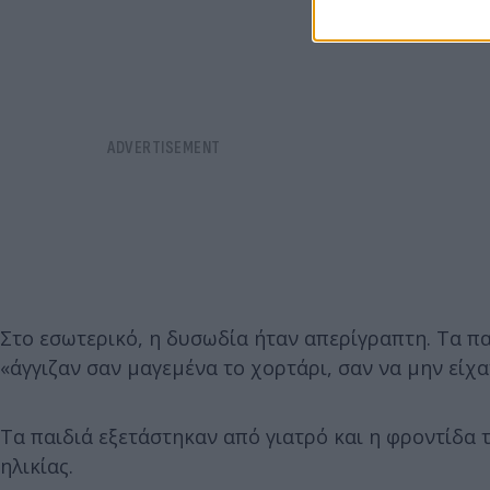
Στο εσωτερικό, η δυσωδία ήταν απερίγραπτη. Τα πα
«άγγιζαν σαν μαγεμένα το χορτάρι, σαν να μην είχ
Τα παιδιά εξετάστηκαν από γιατρό και η φροντίδα τ
ηλικίας.