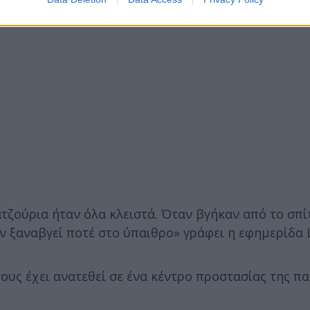
τζούρια ήταν όλα κλειστά. Όταν βγήκαν από το σπίτ
αν ξαναβγεί ποτέ στο ύπαιθρο» γράφει η εφημερίδα 
ους έχει ανατεθεί σε ένα κέντρο προστασίας της πα