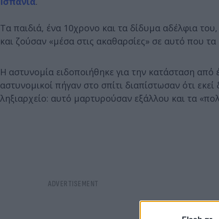
Ισπανία
.
Τα παιδιά, ένα 10χρονο και τα δίδυμα αδέλφια του
και ζούσαν «μέσα στις ακαθαρσίες» σε αυτό που τα
Η αστυνομία ειδοποιήθηκε για την κατάσταση από έν
αστυνομικοί πήγαν στο σπίτι διαπίστωσαν ότι εκεί
ληξιαρχείο: αυτό μαρτυρούσαν εξάλλου και τα «πο