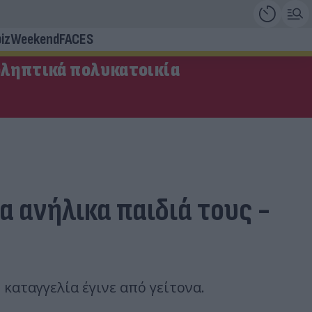
iz
Weekend
FACES
οληπτικά πολυκατοικία
α ανήλικα παιδιά τους -
καταγγελία έγινε από γείτονα.