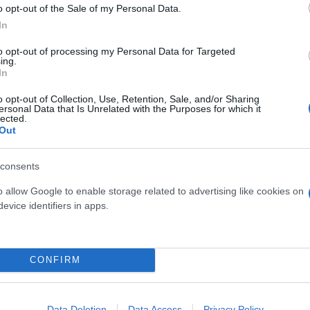
o opt-out of the Sale of my Personal Data.
In
to opt-out of processing my Personal Data for Targeted
ing.
In
σύνδρομο της μακράς Covid και όλα όσα ακολούθησα
o opt-out of Collection, Use, Retention, Sale, and/or Sharing
εί να οδήγησε μια οικογένεια να κλειστεί έτσι για
ersonal Data that Is Unrelated with the Purposes for which it
ργικές) μάσκες, μπορεί να θεωρηθεί ανέκδοτο… ή κα
lected.
Out
βιέρ Λοθάνο Γκαρθία.
consents
α θα μάθουν «πώς έφτασαν εδώ, ποιο ήταν το κίνητρ
o allow Google to enable storage related to advertising like cookies on
evice identifiers in apps.
διά φορούσαν πάνες και τρεις χειρουργικές μάσκες
CONFIRM
πό τους αστυνομικούς να φορέσουν μάσκα πριν μπο
Data Deletion
Data Access
Privacy Policy