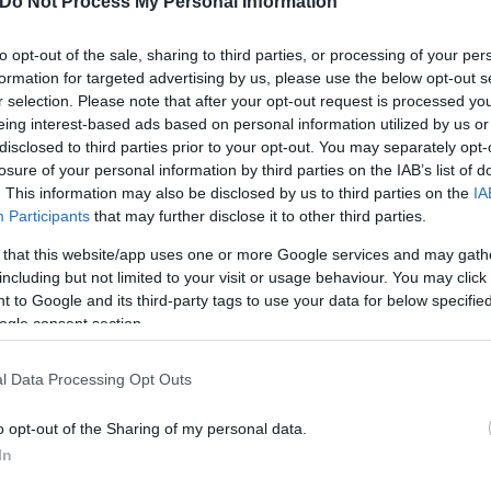
Do Not Process My Personal Information
to opt-out of the sale, sharing to third parties, or processing of your per
formation for targeted advertising by us, please use the below opt-out s
r selection. Please note that after your opt-out request is processed y
 από αυτό το σπίτι, που είχε νοικιαστεί τον Οκτώβρ
eing interest-based ads based on personal information utilized by us or
disclosed to third parties prior to your opt-out. You may separately opt-
losure of your personal information by third parties on the IAB’s list of
. This information may also be disclosed by us to third parties on the
IA
νίδα, είχαν συγκεντρώσει μεγάλη ποσότητα φαρμάκω
Participants
that may further disclose it to other third parties.
 προβλήματα «υγιεινής» και «ανθυγιεινές συνθήκες
 that this website/app uses one or more Google services and may gath
including but not limited to your visit or usage behaviour. You may click 
 to Google and its third-party tags to use your data for below specifi
ogle consent section.
l Data Processing Opt Outs
o opt-out of the Sharing of my personal data.
In