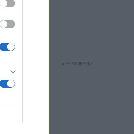
ν.
 τόσο
ι όχι»,
ο για να
 το καθένα
υν στο σπίτι