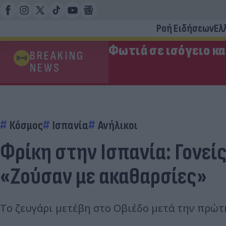
Ροή Ειδήσεων
Ελ
Φωτιά σε ισόγειο κ
BREAKING
NEWS
Κόσμος
Ισπανία
Ανήλικοι
Φρίκη στην Ισπανία: Γονεί
«Ζούσαν με ακαθαρσίες»
Το ζευγάρι μετέβη στο Οβιέδο μετά την πρώτη