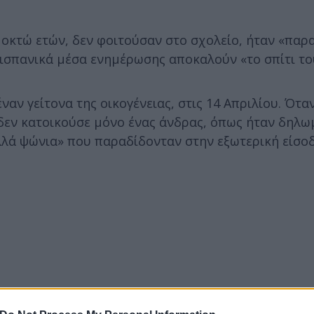
, οκτώ ετών, δεν φοιτούσαν στο σχολείο, ήταν «πα
 ισπανικά μέσα ενημέρωσης αποκαλούν «το σπίτι το
αν γείτονα της οικογένειας, στις 14 Απριλίου. Όταν
 δεν κατοικούσε μόνο ένας άνδρας, όπως ήταν δηλω
λλά ψώνια» που παραδίδονταν στην εξωτερική είσοδ