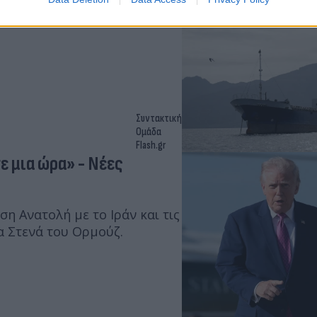
τον τερματισμό της κρίσης
κατηγορίες.
Συντακτική
Ομάδα
Flash.gr
ε μια ώρα» - Νέες
η Ανατολή με το Ιράν και τις
α Στενά του Ορμούζ.