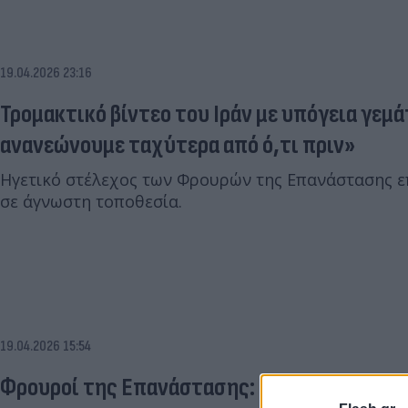
19.04.2026 23:16
Τρομακτικό βίντεο του Ιράν με υπόγεια γεμ
ανανεώνουμε ταχύτερα από ό,τι πριν»
Ηγετικό στέλεχος των Φρουρών της Επανάστασης επ
σε άγνωστη τοποθεσία.
19.04.2026 15:54
Φρουροί της Επανάστασης: «Κλειστά από σή