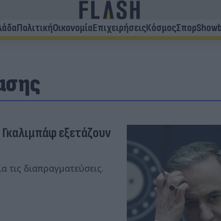
λάδα
Πολιτική
Οικονομία
Επιχειρήσεις
Κόσμος
Σπορ
Showb
ασης
ι Γκαλιμπάφ εξετάζουν
ια τις διαπραγματεύσεις.