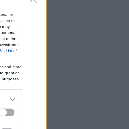
sonal or
ection to
ou may
 personal
out of the
 downstream
B’s List of
er and store
to grant or
ed purposes