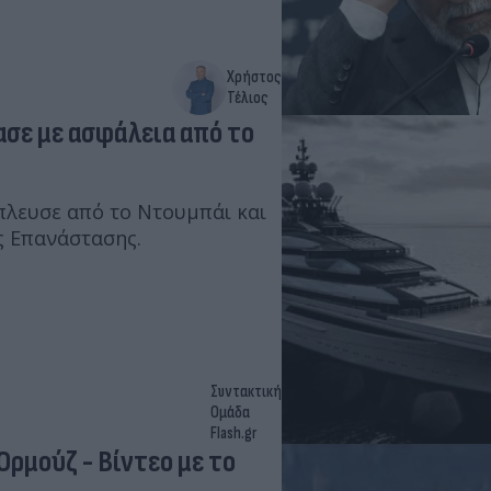
Χρήστος
Τέλιος
σε με ασφάλεια από το
έπλευσε από το Ντουμπάι και
ς Επανάστασης.
Συντακτική
Ομάδα
Flash.gr
Ορμούζ - Βίντεο με το