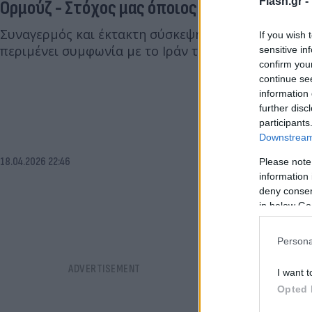
Flash.gr -
Ορμούζ - Στόχος μας όποιος πλησιάζει»
Συναγερμός και έκτακτη σύσκεψη στον Λευκό Οίκο
If you wish 
περιμένει συμφωνία με το Ιράν τα επόμενα 24ωρα.
sensitive in
confirm you
continue se
information 
further disc
participants
Downstream 
18.04.2026 22:46
Please note
information 
deny consent
in below Go
Persona
I want t
Opted 