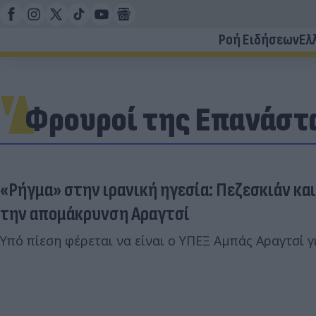
Ροή Ειδήσεων
Ελ
Φρουροί της Επανάστ
«Ρήγμα» στην ιρανική ηγεσία: Πεζεσκιάν κα
την απομάκρυνση Αραγτσί
Υπό πίεση φέρεται να είναι ο ΥΠΕΞ Αμπάς Αραγτσί γ