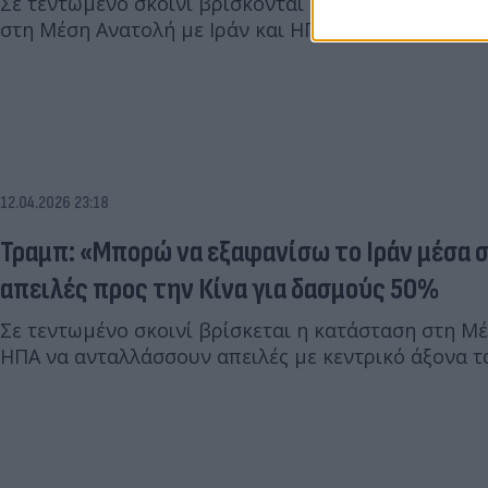
Σε τεντωμένο σκοινί βρίσκονται οι συνομιλίες για 
στη Μέση Ανατολή με Ιράν και ΗΠΑ να εξαπολύουν 
12.04.2026 23:18
Τραμπ: «Μπορώ να εξαφανίσω το Ιράν μέσα σ
απειλές προς την Κίνα για δασμούς 50%
Σε τεντωμένο σκοινί βρίσκεται η κατάσταση στη Μέσ
ΗΠΑ να ανταλλάσσουν απειλές με κεντρικό άξονα τ