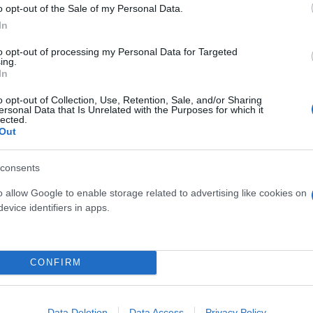
o opt-out of the Sale of my Personal Data.
In
ταποκρίνονται στην
to opt-out of processing my Personal Data for Targeted
ing.
In
o opt-out of Collection, Use, Retention, Sale, and/or Sharing
ν έχουν δηλώσει πρόθυμοι να
ersonal Data that Is Unrelated with the Purposes for which it
lected.
ενίσχυσης των ενόπλων
Out
consents
o allow Google to enable storage related to advertising like cookies on
evice identifiers in apps.
Συντακτική
Ομάδα
Flash.gr
 Τραμπ για τα Στενά του
CONFIRM
Data Deletion
Data Access
Privacy Policy