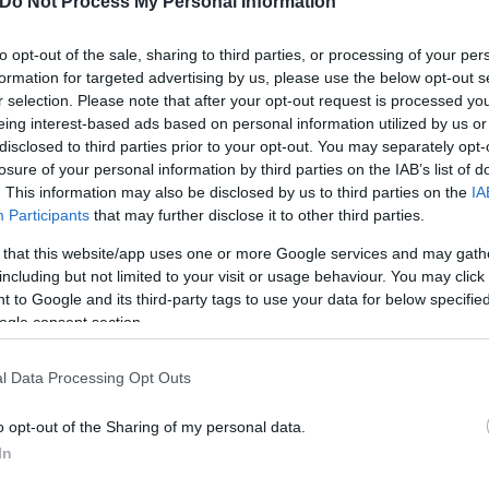
Do Not Process My Personal Information
 με τον πρόεδρο Τραμπ να
to opt-out of the sale, sharing to third parties, or processing of your per
formation for targeted advertising by us, please use the below opt-out s
r selection. Please note that after your opt-out request is processed y
eing interest-based ads based on personal information utilized by us or
disclosed to third parties prior to your opt-out. You may separately opt-
losure of your personal information by third parties on the IAB’s list of
. This information may also be disclosed by us to third parties on the
IA
Participants
that may further disclose it to other third parties.
Συντακτική
Ομάδα
 that this website/app uses one or more Google services and may gath
Flash.gr
including but not limited to your visit or usage behaviour. You may click 
 to Google and its third-party tags to use your data for below specifi
ogle consent section.
l Data Processing Opt Outs
o opt-out of the Sharing of my personal data.
In