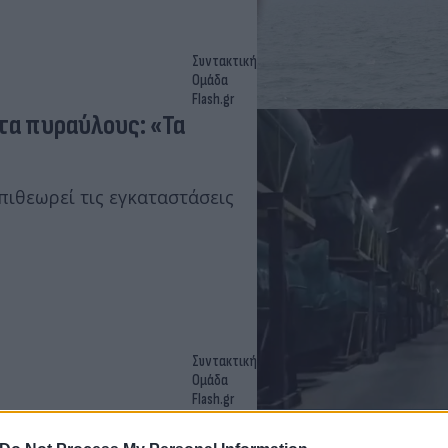
Συντακτική
Ομάδα
Flash.gr
άτα πυραύλους: «Τα
ιθεωρεί τις εγκαταστάσεις
Συντακτική
Ομάδα
Flash.gr
μερα τα Στενά του