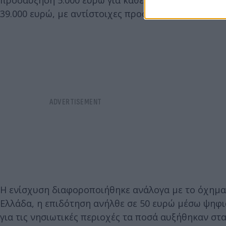
39.000 ευρώ, με αντίστοιχες προσαυξήσεις ανά παιδ
Η ενίσχυση διαφοροποιήθηκε ανάλογα με το όχημα κ
Ελλάδα, η επιδότηση ανήλθε σε 50 ευρώ μέσω ψηφι
για τις νησιωτικές περιοχές τα ποσά αυξήθηκαν στα