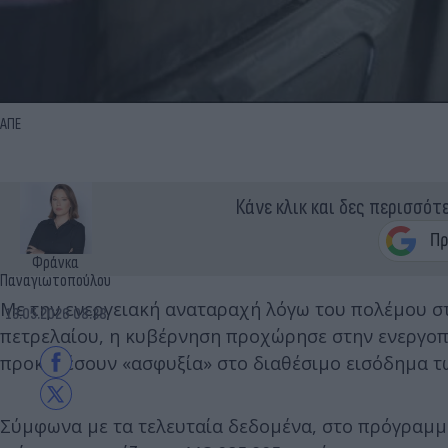
ΑΠΕ
Κάνε κλικ και δες περισσότ
Φράνκα
Παναγιωτοπούλου
Με την ενεργειακή αναταραχή λόγω του πολέμου στ
13.05.2026 08:38
πετρελαίου, η κυβέρνηση προχώρησε στην ενεργο
προκαλέσουν «ασφυξία» στο διαθέσιμο εισόδημα τ
Σύμφωνα με τα τελευταία δεδομένα, στο πρόγραμμα