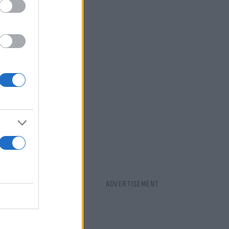
ών σε μια
 θα επηρέαζε
ας,
22, όταν ο
ρίως σε
 όριο είχε
 με
φώθηκε στις