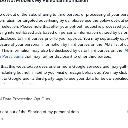
Do Not Process My Personal Information
είχαν το Υπουργείο Ψηφιακής Διακυβέρνησης και τ
υργούς Δημήτρη Παπαστεργίου και Κυριάκο Πιερρακ
to opt-out of the sale, sharing to third parties, or processing of your per
formation for targeted advertising by us, please use the below opt-out s
μφαση στην ταχύτητα, στη διαφάνεια και στην αξιο
r selection. Please note that after your opt-out request is processed y
αιούχων.
eing interest-based ads based on personal information utilized by us or
disclosed to third parties prior to your opt-out. You may separately opt-
losure of your personal information by third parties on the IAB’s list of
. This information may also be disclosed by us to third parties on the
IA
Participants
that may further disclose it to other third parties.
 that this website/app uses one or more Google services and may gath
including but not limited to your visit or usage behaviour. You may click 
 to Google and its third-party tags to use your data for below specifi
ogle consent section.
l Data Processing Opt Outs
o opt-out of the Sharing of my personal data.
In