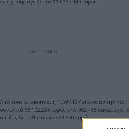
ενίσχυσης αγγίζει τα 113.085.905 ευρώ.
Από τους δικαιούχους, 1.597.127 επέλεξαν την πί
συνολικά 65.102.285 ευρώ, ενώ 962.465 δικαιούχοι
οποίας διατέθηκαν 47.983.620 ευρώ.