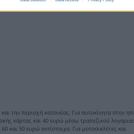
ί.
αι την περιοχή κατοικίας. Για αυτοκίνητα στην ηπ
ακής κάρτας και 40 ευρώ μέσω τραπεζικού λογαρια
 60 και 50 ευρώ αντίστοιχα. Για μοτοσικλέτες και