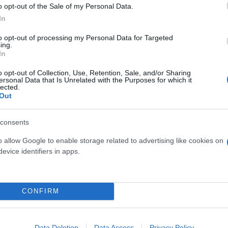
ν λόγω Μέσης Ανατολής
o opt-out of the Sale of my Personal Data.
In
να στηριχθεί το διαθέσιμο εισόδημα των νοικοκυρι
to opt-out of processing my Personal Data for Targeted
ing.
έρου να αποφευχθεί ένα νέο πληθωριστικό σοκ που
In
εις στις προβλέψεις του κρατικού προϋπολογισμού.
o opt-out of Collection, Use, Retention, Sale, and/or Sharing
ersonal Data that Is Unrelated with the Purposes for which it
lected.
σης παρέμβασης σε μια περίοδο διεθνούς αβεβαιότητ
Out
τα αντίστοιχα μέτρα της ενεργειακής κρίσης του 20
αυξήσεις στις τιμές ενέργειας.
consents
o allow Google to enable storage related to advertising like cookies on
evice identifiers in apps.
κριτήρια, με στόχο η ενίσχυση να κατευθυνθεί κυ
CONFIRM
αυξήσεις στο κόστος μετακίνησης. Το εισοδηματικό
.000 ευρώ για έγγαμους ή μέρη συμφώνου συμβίωσης,
 Για τις μονογονεϊκές οικογένειες, το όριο διαμορ
Data Deletion
Data Access
Privacy Policy