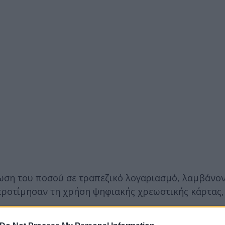
στωση του ποσού σε τραπεζικό λογαριασμό, λαμβάνο
 προτίμησαν τη χρήση ψηφιακής χρεωστικής κάρτας,